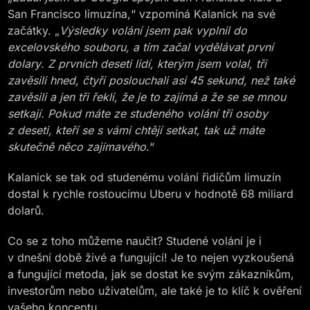
San Francisco limuzína,“ vzpomíná Kalanick na své
začátky. „
Výsledky volání jsem pak vyplnil do
excelovského souboru, a tím začal vydělávat první
dolary
.
Z prvních deseti lidí, kterým jsem volal, tři
zavěsili hned, čtyři poslouchali asi 45 sekund, než také
zavěsili a jen tři řekli, že je to zajímá a že se se mnou
setkají. Pokud máte ze studeného volání tři osoby
z deseti, kteří se s vámi chtějí setkat, tak už máte
skutečně něco zajímavého
.“
Kalanick se tak od studenému volání řidičům limuzín
dostal k rychle rostoucímu Uberu v hodnotě 68 miliard
dolarů.
Co se z toho můžeme naučit? Studené volání je i
v dnešní době živé a fungující! Je to nejen vyzkoušená
a fungující metoda, jak se dostat ke svým zákazníkům,
investorům nebo uživatelům, ale také je to klíč k ověření
vašeho konceptu.