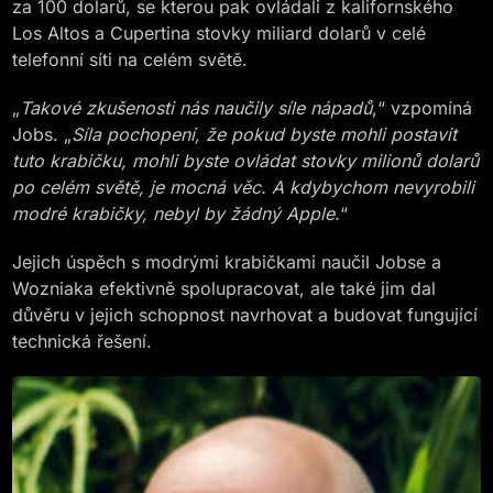
za 100 dolarů, se kterou pak ovládali z kalifornského
Los Altos a Cupertina stovky miliard dolarů v celé
telefonní síti na celém světě.
„
Takové zkušenosti nás naučily síle nápadů
,“ vzpomíná
Jobs. „
Síla pochopení, že pokud byste mohli postavit
tuto krabičku, mohli byste ovládat stovky milionů dolarů
po celém světě, je mocná věc. A kdybychom nevyrobili
modré krabičky, nebyl by žádný Apple.
“
Jejich úspěch s modrými krabičkami naučil Jobse a
Wozniaka efektivně spolupracovat, ale také jim dal
důvěru v jejich schopnost navrhovat a budovat fungující
technická řešení.