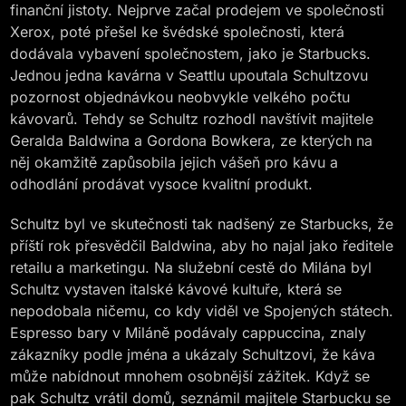
finanční jistoty. Nejprve začal prodejem ve společnosti
Xerox, poté přešel ke švédské společnosti, která
dodávala vybavení společnostem, jako je Starbucks.
Jednou jedna kavárna v Seattlu upoutala Schultzovu
pozornost objednávkou neobvykle velkého počtu
kávovarů. Tehdy se Schultz rozhodl navštívit majitele
Geralda Baldwina a Gordona Bowkera, ze kterých na
něj okamžitě zapůsobila jejich vášeň pro kávu a
odhodlání prodávat vysoce kvalitní produkt.
Schultz byl ve skutečnosti tak nadšený ze Starbucks, že
příští rok přesvědčil Baldwina, aby ho najal jako ředitele
retailu a marketingu. Na služební cestě do Milána byl
Schultz vystaven italské kávové kultuře, která se
nepodobala ničemu, co kdy viděl ve Spojených státech.
Espresso bary v Miláně podávaly cappuccina, znaly
zákazníky podle jména a ukázaly Schultzovi, že káva
může nabídnout mnohem osobnější zážitek. Když se
pak Schultz vrátil domů, seznámil majitele Starbucku se