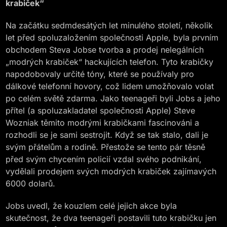
krabiček“
Na začátku sedmdesátých let minulého století, několik
let před spoluzaložením společnosti Apple, byla prvním
obchodem Steva Jobse tvorba a prodej nelegálních
„modrých krabiček“ hackujících telefon. Tyto krabičky
napodobovaly určité tóny, které se používaly pro
dálkové telefonní hovory, což lidem umožňovalo volat
po celém světě zdarma. Jako teenageři byli Jobs a jeho
přítel (a spoluzakladatel společnosti Apple) Steve
Wozniak těmito modrými krabičkami fascinováni a
rozhodli se je sami sestrojit. Když se tak stalo, dali je
svým přátelům a rodině. Přestože se tento pár těsně
před svým chycením policií vzdal svého podnikání,
vydělali prodejem svých modrých krabiček zajímavých
6000 dolarů.
Jobs uvedl, že kouzlem celé jejich akce byla
skutečnost, že dva teenageři postavili tuto krabičku jen