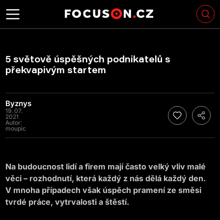
5 světově úspěšných podnikatelů s
překvapivým startem
Byznys
19. 07.
2021
Autor:
moupic
Na budoucnost lidí a firem mají často velký vliv malé
věci – rozhodnutí, která každý z nás dělá každý den.
V mnoha případech však úspěch pramení ze směsi
tvrdé práce, vytrvalosti a štěstí.