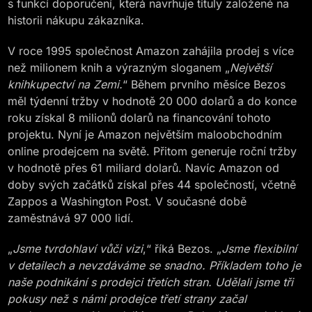
s funkcí doporučení, která navrhuje tituly založené na
historii nákupu zákazníka.
V roce 1995 společnost Amazon zahájila prodej s více
než milionem knih a výrazným sloganem „
Největší
knihkupectví na Zemi.
“ Během prvního měsíce Bezos
měl týdenní tržby v hodnotě 20 000 dolarů a do konce
roku získal 8 milionů dolarů na financování tohoto
projektu. Nyní je Amazon největším maloobchodním
online prodejcem na světě. Přitom generuje roční tržby
v hodnotě přes 61 miliard dolarů. Navíc Amazon od
doby svých začátků získal přes 44 společností, včetně
Zappos a Washington Post. V současné době
zaměstnává 97 000 lidí.
„
Jsme tvrdohlaví vůči vizi
,“ říká Bezos. „
Jsme flexibilní
v detailech a nevzdáváme se snadno. Příkladem toho je
naše podnikání s prodejci třetích stran. Udělali jsme tři
pokusy než s námi prodejce třetí strany začal