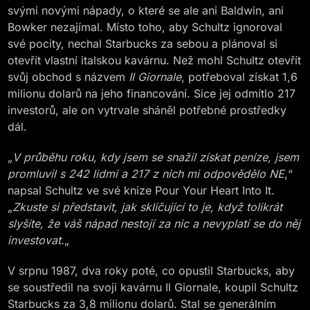
svými novými nápady, o které se ale ani Baldwin, ani
Bowker nezajímal. Místo toho, aby Schultz ignoroval
své pocity, nechal Starbucks za sebou a plánoval si
otevřít vlastní italskou kavárnu. Než mohl Schultz otevřít
svůj obchod s názvem
Il Giornale
, potřeboval získat 1,6
milionu dolarů na jeho financování. Sice jej odmítlo 217
investorů, ale on vytrvale sháněl potřebné prostředky
dál.
„
V průběhu roku, kdy jsem se snažil získat peníze, jsem
promluvil s 242 lidmi a 217 z nich mi odpovědělo NE
,“
napsal Schultz ve své knize Pour Your Heart Into It.
„
Zkuste si představit, jak skličující to je, když tolikrát
slyšíte, že váš nápad nestojí za nic a nevyplatí se do něj
investovat.
„
V srpnu 1987, dva roky poté, co opustil Starbucks, aby
se soustředil na svoji kavárnu Il Giornale, koupil Schultz
Starbucks za 3,8 milionu dolarů. Stal se generálním