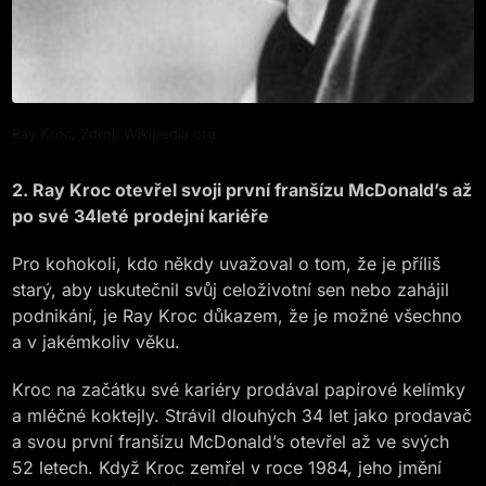
Ray Kroc, Zdroj: Wikipedia.org
2. Ray Kroc otevřel svoji první franšízu McDonald’s až
po své 34leté prodejní kariéře
Pro kohokoli, kdo někdy uvažoval o tom, že je příliš
starý, aby uskutečnil svůj celoživotní sen nebo zahájil
podnikání, je Ray Kroc důkazem, že je možné všechno
a v jakémkoliv věku.
Kroc na začátku své kariéry prodával papírové kelímky
a mléčné koktejly. Strávil dlouhých 34 let jako prodavač
a svou první franšízu McDonald’s otevřel až ve svých
52 letech. Když Kroc zemřel v roce 1984, jeho jmění