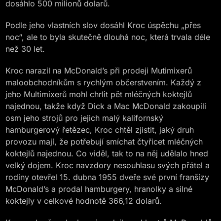
dosáhlo 500 milionů dolarů.
Podle jeho vlastních slov dosáhl Kroc úspěchu „přes
noc“, ale to byla skutečně dlouhá noc, která trvala déle
než 30 let.
Kroc narazil na McDonald’s při prodeji Mutimixerů
maloobchodníkům s rychlým občerstvením. Každý z
jeho Multimixerů mohl chrlit pět mléčných koktejlů
najednou, takže když Dick a Mac McDonald zakoupili
osm jeho strojů pro jejich malý kalifornský
hamburgerový řetězec, Kroc chtěl zjistit, jaký druh
provozu mají, že potřebují smíchat čtyřicet mléčných
koktejlů najednou. Co viděl, tak to na něj udělalo hned
velký dojem. Kroc navzdory nesouhlasu svých přátel a
rodiny otevřel 15. dubna 1955 dveře své první franšízy
McDonald’s a prodal hamburgery, hranolky a silné
koktejly v celkové hodnotě 366,12 dolarů.