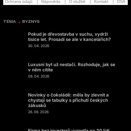
TÉMA
BYZNYS
Pokud je dřevostavba v suchu, vydrží
tisíce let. Prosadí se ale v kancelářích?
30. 04. 2026
Luxusní byt už nestačí. Rozhoduje, jak se
v něm cítíte
08. 04. 2026
Novinky o čokoládě: měla by zlevnit a
chystají se tabulky s příchutí českých
zákusků
26. 06. 2026
Firma bez investorů vyrostla na 30 lidí.