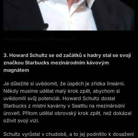
Howard Schultz, Zdroj: Wikipedia.org
3. Howard Schultz se od začátků s hadry stal se svojí
značkou Starbucks mezinárodním kávovým
magnátem
Je důležité si uvědomit, že úspěch je zřídka lineární.
Někdy musíme udělat malý krok zpět, abychom si
uvědomili svůj potenciál. Howard Schultz dostal
Starbucks z místní kavárny v Seattlu na mezinárodní
úroveň. Přitom udělal obrovský krok zpět, než dokázal
oživit svoji vizi.
Schultz vyrůstal v chudobě, a to jej podnítilo k dosažení