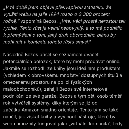
„
V té době jsem objevil překvapivou statistiku, že
využití webu na jaře 1994 rostlo o 2 300 procent
ročně,“
vzpomíná Bezos. „
Víte, věci prostě nerostou tak
rychle. Tento růst je velmi neobvyklý, a to mě podnítilo
k přemýšlení o tom, jaký druh obchodního plánu by
mohl mít v kontextu tohoto růstu smysl
.“
Následně Bezos přišel se seznamem dvaceti
potenciálních položek, které by mohl prodávat online.
Jakmile se rozhodl, že knihy jsou ideálním produktem
(vzhledem k obrovskému množství dostupných titulů a
omezenému prostoru na polici fyzických
maloobchodníků), zahájil Bezos své internetové
podnikání ze své garáže. Bezos a tým pěti osob téměř
rok vytvářeli systémy, díky kterým se již od
začátku Amazon snadno orientuje. Tento tým se také
naučil, jak získat knihy a vyvinout nástroje, které by
webu umožnily fungovat jako „virtuální komunita“, tedy