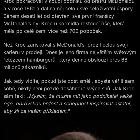
Kroc pokračoval v koupi podniku od bratrů McDonaldů
a v roce 1961 a dal na něj celou své celoživotní úspory.
Během deseti let od otevření své první franšízy
McDonald’s byl Kroc u kormidla rostoucí říše, která
měla po celé zemi více než 700 poboček.
Než Kroc zariskoval s McDonald’s, prožil celou svoji
kariéru v prodeji. Dnes je jeho firma největším světovým
řetězcem hamburgerů, který denně obslouží přes 68
milionů zákazníků.
Jak tedy vidíte, pokud jste dost smělí, abyste věřili sami
sobě, nikdy není pozdě dosáhnout svých snů. Jak Kroc
sám řekl: „
Myslím, že musíte mít jako podnikatel velké
ego, obrovskou hrdost a schopnost inspirovat ostatní,
aby šli za vaším příkladem.
“