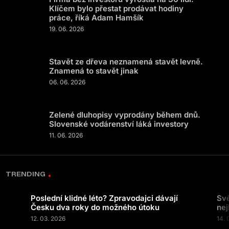
Klíčem bylo přestat prodávat hodiny
práce, říká Adam Hamšík
19. 06. 2026
Stavět ze dřeva neznamená stavět levně.
Znamená to stavět jinak
06. 06. 2026
Zelené dluhopisy vyprodány během dnů.
Slovenské vodárenství láká investory
11. 06. 2026
TRENDING
Poslední klidné léto? Zpravodajci dávají
Svě
Česku dva roky do možného útoku
nej
12. 03. 2026
14. 