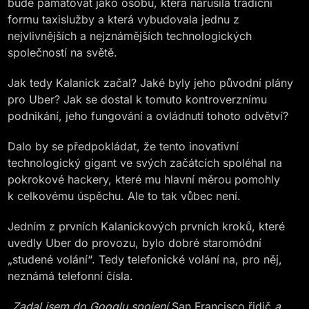
bude pamatovat jako osobu, která narušila tradiční
formu taxislužby a která vybudovala jednu z
nejvlivnějších a nejznámějších technologických
společností na světě.
Jak tedy Kalanick začal? Jaké byly jeho původní plány
pro Uber? Jak se dostal k tomuto kontroverznímu
podnikání, jeho fungování a ovládnutí tohoto odvětví?
Dalo by se předpokládat, že tento inovativní
technologický gigant ve svých začátcích spoléhal na
pokrokové hackery, které mu hlavní měrou pomohly
k celkovému úspěchu. Ale to tak vůbec není.
Jedním z prvních Kalanickových prvních kroků, které
uvedly Uber do provozu, bylo dobré staromódní
„studené volání“. Tedy telefonické volání na, pro něj,
neznámá telefonní čísla.
„
Zadal jsem do Googlu spojení
San Francisco řidič
a