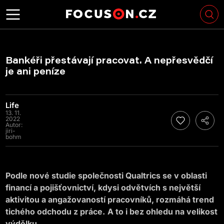
Bankéři přestávají pracovat. A nepřesvědčí
je ani peníze
Life
13. 11.
2022
Autor:
jiri-
bohm
Podle nové studie společnosti Qualtrics se v oblasti
financí a pojišťovnictví, kdysi odvětvích s největší
aktivitou a angažovaností pracovníků, rozmáhá trend
tichého odchodu z práce.
A to i bez ohledu na velikost
výdělku.