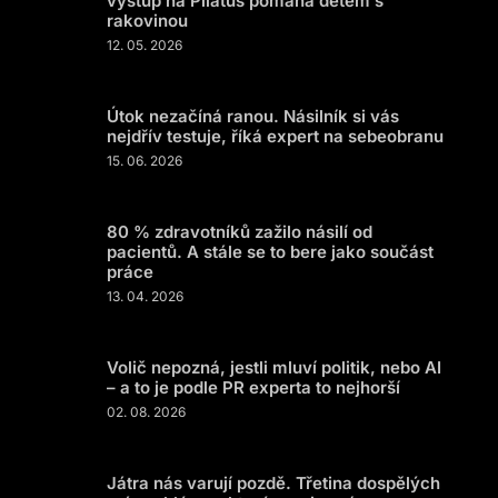
výstup na Pilatus pomáhá dětem s
rakovinou
12. 05. 2026
Útok nezačíná ranou. Násilník si vás
nejdřív testuje, říká expert na sebeobranu
15. 06. 2026
80 % zdravotníků zažilo násilí od
pacientů. A stále se to bere jako součást
práce
13. 04. 2026
Volič nepozná, jestli mluví politik, nebo AI
– a to je podle PR experta to nejhorší
02. 08. 2026
Játra nás varují pozdě. Třetina dospělých