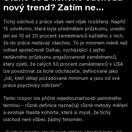
nový trend? Zatím ne…
Tichý odchod z práce však není nijak rozšířený. Napříč
15 odvětvími, která byla předmětem průzkumu, uvedlo
jen asi 10 až 20 procent zaměstnanců každého z nich,
že do práce nedávají všechno. To je mnohem méně než
odhad společnosti Gallup, vycházející z jejího
nedávného průzkumu angažovanosti zaměstnanců,
který zjistil, že celých 50 procent zaměstnanců v USA
lze považovat za tiché odcházeče, definované jako
„lidi, kteří dělají požadované minimum a jsou od své
práce psychicky odtrženi“.
Tento rozpor lze přičíst nejednoznačnosti samotného
termínu – různé definice naznačují různé metody měření
a existuje hlasitá kohorta, která si myslí, že tichý
odchod není vůbec žádný fenomén.