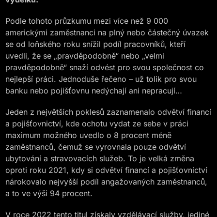
Podle tohoto průzkumu mezi více než 9 000
americkými zaměstnanci na plný nebo částečný úvazek
se od loňského roku snížil podíl pracovníků, kteří
uvedli, že se „pravděpodobně“ nebo „velmi
pravděpodobně“ snaží odvést pro svou společnost co
nejlepší práci. Jednoduše řečeno – už tolik pro svou
banku nebo pojišťovnu nedýchají ani nepracují…
Jeden z největších poklesů zaznamenalo odvětví financí
a pojišťovnictví, kde ochotu vydat ze sebe v práci
maximum možného uvedlo o 8 procent méně
zaměstnanců, čemuž se vyrovnala pouze odvětví
ubytování a stravovacích služeb. To je velká změna
oproti roku 2021, kdy si odvětví financí a pojišťovnictví
nárokovalo nejvyšší podíl angažovaných zaměstnanců,
a to ve výši 94 procent.
V roce 2022 tento titul získaly vzdělávací služby, jediné