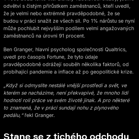
odvětví s čistým přírůstkem zaměstnanců, kteří uvedli,
že je velmi nebo extrémně pravděpodobné, že se
budou v práci snažit ze všech sil. Po 1% nárůstu se nyní
může pochlubit nejvyšším podílem velmi angažovaných
zaměstnanců na úrovni 91 procent.
Ben Granger, hlavní psycholog společnosti Qualtrics,
uvedl pro časopis Fortune, že tyto údaje
pravděpodobně odrážejí souběh několika faktorů, od
probíhající pandemie a inflace až po geopolitické krize.
„Když si odmyslíte nestálé vnější prostředí a svět, ve
kterém se nacházíme, není překvapivé, že mnoho lidí
hodnotí roli práce ve svém životě jinak. A pro některé
to znamená, že v práci sundají nohu z plynového
pedálu,“
řekl Granger.
Stane se z tichého odchodu