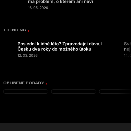
má problém, o kterém ani neví
16. 05. 2026
TRENDING
Poslední klidné léto? Zpravodajci dávají
Svě
Česku dva roky do možného útoku
nej
12. 03. 2026
14. 
OBLÍBENÉ POŘADY