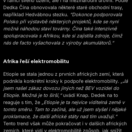
v rámci svého území, ale i na mezinárodní úrovni. Podle
Dedka Čína obnovovala některé staré obchodní trasy,
například Hedvábnou stezku.
“Dokonce podporovala
Polsko při výstavbě některých projektů, kde se nyní
možná náhodou staví továrny. Čína také intenzivně
spolupracovala s Afrikou, kde si zajistila zdroje, čímž
nás de facto vyšachovala z výroby akumulátorů.“
Afrika řeší elektromobilitu
Etiopie se stala jednou z prvních afrických zemí, která
podnikla konkrétní kroky k podpoře elektromobility.
„Já
jsem našel zákaz dovozu jiných než BEV vozidel do
Etiopie. Možná je to širší,“
uvádí Knap. Dedek na to
reaguje s tím, že
„Etiopie je ta nejvíce viditelná země v
tomto směru. Tam to začíná, ale už jsem slyšel i nějaké
proklamace, že další africké státy nad tím uvažují.“
Tento trend však může pokračovat i v dalších afrických
zemích, které vidí v elektromobilitě způsob, jak snížit