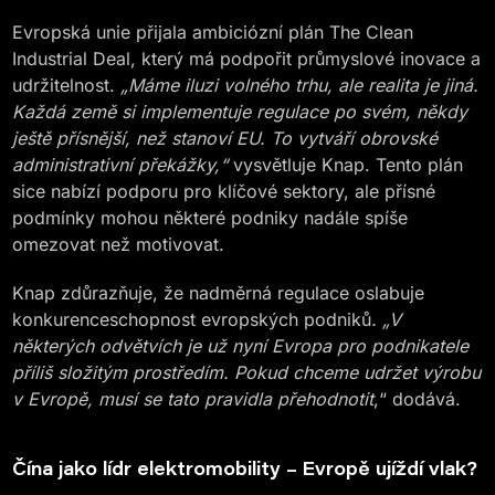
Evropská unie přijala ambiciózní plán The Clean
Industrial Deal, který má podpořit průmyslové inovace a
udržitelnost.
„Máme iluzi volného trhu, ale realita je jiná.
Každá země si implementuje regulace po svém, někdy
ještě přísnější, než stanoví EU. To vytváří obrovské
administrativní překážky,“
vysvětluje Knap. Tento plán
sice nabízí podporu pro klíčové sektory, ale přísné
podmínky mohou některé podniky nadále spíše
omezovat než motivovat.
Knap zdůrazňuje, že nadměrná regulace oslabuje
konkurenceschopnost evropských podniků
. „V
některých odvětvích je už nyní Evropa pro podnikatele
příliš složitým prostředím. Pokud chceme udržet výrobu
v Evropě, musí se tato pravidla přehodnotit
,“ dodává.
Čína jako lídr elektromobility – Evropě ujíždí vlak?