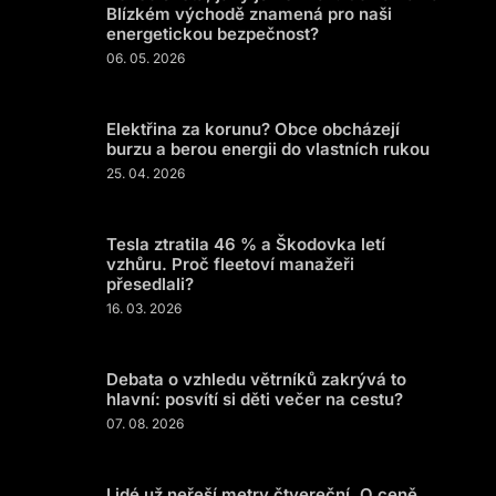
Blízkém východě znamená pro naši
energetickou bezpečnost?
06. 05. 2026
Elektřina za korunu? Obce obcházejí
burzu a berou energii do vlastních rukou
25. 04. 2026
Tesla ztratila 46 % a Škodovka letí
vzhůru. Proč fleetoví manažeři
přesedlali?
16. 03. 2026
Debata o vzhledu větrníků zakrývá to
hlavní: posvítí si děti večer na cestu?
07. 08. 2026
Lidé už neřeší metry čtvereční. O ceně