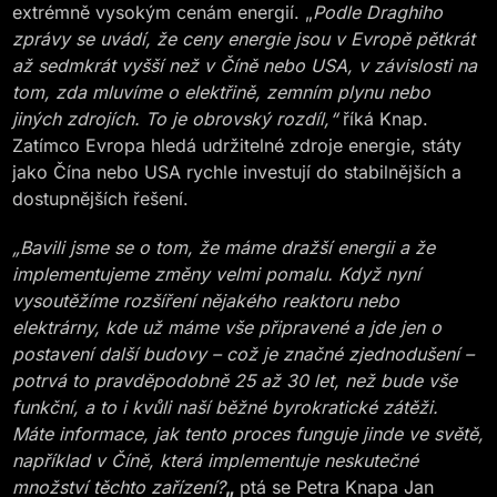
extrémně vysokým cenám energií. „
Podle Draghiho
zprávy se uvádí, že ceny energie jsou v Evropě pětkrát
až sedmkrát vyšší než v Číně nebo USA, v závislosti na
tom, zda mluvíme o elektřině, zemním plynu nebo
jiných zdrojích. To je obrovský rozdíl,“
říká Knap.
Zatímco Evropa hledá udržitelné zdroje energie, státy
jako Čína nebo USA rychle investují do stabilnějších a
dostupnějších řešení.
„Bavili jsme se o tom, že máme dražší energii a že
implementujeme změny velmi pomalu. Když nyní
vysoutěžíme rozšíření nějakého reaktoru nebo
elektrárny, kde už máme vše připravené a jde jen o
postavení další budovy – což je značné zjednodušení –
potrvá to pravděpodobně 25 až 30 let, než bude vše
funkční, a to i kvůli naší běžné byrokratické zátěži.
Máte informace, jak tento proces funguje jinde ve světě,
například v Číně, která implementuje neskutečné
množství těchto zařízení?
„
ptá se Petra Knapa Jan