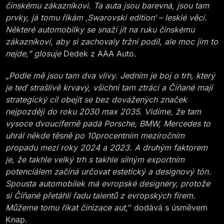
čínskému zákazníkovi. Ta auta jsou barevná, jsou tam
prvky, já tomu říkám ‚Swarovski edition‘ – lesklé věci.
Některé automobilky se snaží jít na ruku čínskému
zákazníkovi, aby si zachovaly tržní podíl, ale moc jim to
nejde,” glosuje
Dedek z AAA Auto.
„Podle mě jsou tam dva vlivy. Jedním je boj o trh, který
je teď strašlivě krvavý, všichni tam ztrácí a Číňané mají
strategický cíl obejít se bez dovážených značek
nejpozději do roku 2030 max 2035. Vidíme, že tam
vysoce dvouciferně padá Porsche, BMW, Mercedes to
uhrál někde těsně po 10procentním meziročním
propadu mezi roky 2024 a 2023. A druhým faktorem
je, že takhle velký trh s takhle silným exportním
potenciálem začíná určovat estetický a designový tón.
Spousta automobilek má evropské designéry, protože
si Číňané přetáhli řadu talentů z evropských firem.
Můžeme tomu říkat čínizace aut
,’’ dodává s úsměvem
Knap.