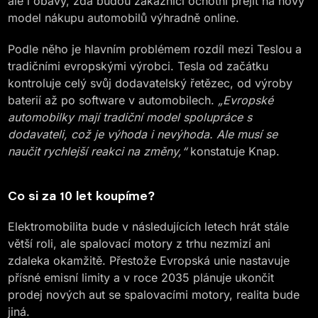
ale i obavy, zda budou zákazníci ochotni přejít na nový
model nákupu automobilů výhradně online.
Podle něho je hlavním problémem rozdíl mezi Teslou a
tradičními evropskými výrobci. Tesla od začátku
kontroluje celý svůj dodavatelský řetězec, od výroby
baterií až po software v automobilech.
„Evropské
automobilky mají tradiční model spolupráce s
dodavateli, což je výhoda i nevýhoda. Ale musí se
naučit rychlejší reakci na změny,“
konstatuje Knap.
Co si za 10 let koupíme?
Elektromobilita bude v následujících letech hrát stále
větší roli, ale spalovací motory z trhu nezmizí ani
zdaleka okamžitě. Přestože Evropská unie nastavuje
přísné emisní limity a v roce 2035 plánuje ukončit
prodej nových aut se spalovacími motory, realita bude
jiná.