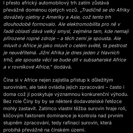
I přesto africký automobilový trh zatím zůstává
převážně doménou ojetých vozů.
„Tradičně se do Afriky
dovážely ojetiny z Ameriky a Asie, což tento trh
dlouhodobě formovalo. Ale elektromobilita pro ně v
řadě oblastí dává velký smysl, zejména tam, kde nemají
přirozené ropné zdroje – a těch zemí je spousta. Ale
mluvit o Africe je jako mluvit o celém světě, ta pestrost
je neuvěřitelná. Jižní Afrika je dnes jeden z hlavních
trhů, ale spousta věcí se bude dít v subsaharské Africe
a v rovníkové Africe,
“ dodává.
Čína si v Africe nejen zajistila přístup k důležitým
surovinám, ale také ovládla jejich zpracování – často i
doma což jí poskytuje významnou konkurenční výhodu.
Bez role Číny by by se některé dodavatelské řetězce
mohly zastavit. Zatímco vlastní těžba surovin hraje roli,
klíčovým faktorem dominance je kontrola nad prvním
stupněm zpracování, tedy rafinací surovin, která
probíhá převážně na čínském území.