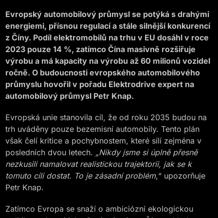
Evropský automobilový průmysl se potýká s drahými
energiemi, přísnou regulací a stále silnější konkurencí
z Číny. Podíl elektromobilů na trhu v EU dosáhl v roce
2023 pouze 14 %, zatímco Čína masivně rozšiřuje
výrobu a má kapacity na výrobu až 60 milionů vozidel
ročně. O budoucnosti evropského automobilového
průmyslu hovořil v pořadu Elektrodrive expert na
automobilový průmysl Petr Knap.
Evropská unie stanovila cíl, že od roku 2035 budou na
trh uváděny pouze bezemisní automobily. Tento plán
však čelí kritice a pochybnostem, které sílí zejména v
posledních dvou letech.
„Nikdy jsme si úplně přesně
nezkusili namalovat realistickou trajektorii, jak se k
tomuto cíli dostat. To je zásadní problém
,“ upozorňuje
Petr Knap.
Zatímco Evropa se snaží o ambiciózní ekologickou