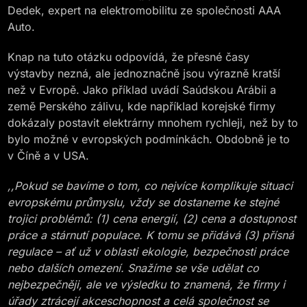
Dedek, expert na elektromobilitu ze společnosti AAA
Auto.
Knap na tuto otázku odpovídá, že přesné časy
výstavby nezná, ale jednoznačně jsou výrazně kratší
než v Evropě. Jako příklad uvádí Saúdskou Arábii a
země Perského zálivu, kde například korejské firmy
dokázaly postavit elektrárny mnohem rychleji, než by to
bylo možné v evropských podmínkách. Obdobně je to
v Číně a v USA.
,,Pokud se bavíme o tom, co nejvíce komplikuje situaci
evropskému průmyslu, vždy se dostaneme ke stejné
trojici problémů: (1) cena energií, (2) cena a dostupnost
práce a stárnutí populace. K tomu se přidává (3) přísná
regulace – ať už v oblasti ekologie, bezpečnosti práce
nebo dalších omezení. Snažíme se vše udělat co
nejbezpečněji, ale ve výsledku to znamená, že firmy i
úřady ztrácejí akceschopnost a celá společnost se