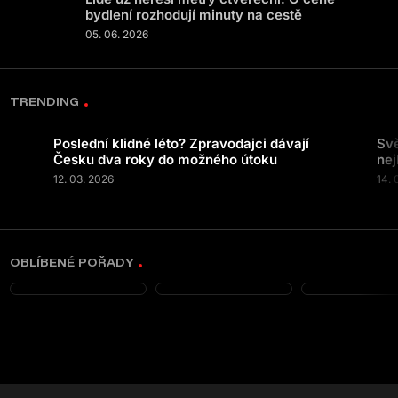
bydlení rozhodují minuty na cestě
05. 06. 2026
TRENDING
Poslední klidné léto? Zpravodajci dávají
Svě
Česku dva roky do možného útoku
nej
12. 03. 2026
14. 
OBLÍBENÉ POŘADY