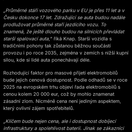
„Průměrné stáří vozového parku v EU je přes 11 let a v
Česku dokonce 17 let. Zdražující se auta budou nadále
prodlužovat průměrné staří jezdícího vozu. To
znamená, že ještě dlouho budou na silnicích převládat
starší spalovací auta
,“ říká Knap. Starší vozidla s
tradičními pohony tak zůstanou běžnou součástí
provozu i po roce 2035, zejména v zemích s nižší kupní
silou, kde si lidé auta ponechávají déle.
Rozhodující faktor pro masové přijetí elektromobilů
bude jejich cenová dostupnost. Podle odhadů se v roce
2025 na evropském trhu objeví řada elektromobilů s
cenou kolem 20 000 eur, což by mohlo znamenat
zásadní zlom. Nicméně cena není jediným aspektem,
který ovlivní zájem spotřebitelů
.
„Klíčem bude nejen cena, ale i dostupnost dobíjecí
infrastruktury a spolehlivost baterií. Jinak se zákazníci