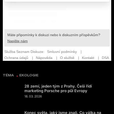
TÉMA
EKOLOGIE
28 zemí, jeden tým z Prahy. Češi řídí
marketing Porsche pro půl Evropy
18. 03. 2026
Konec světa, jaký jsme znali. Co válka na