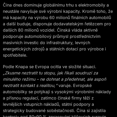
Čína dnes dominuje globálnímu trhu s elektromobily a
neustále navyšuje své výrobní kapacity. Kromě toho, že
má kapacity na výrobu 60 milionů finálních automobilů
a další buduje, disponuje dodavatelským řetězcem pro
dalších 80 milionů vozidel. Čínská vláda aktivně
podporuje automobilový průmysl prostřednictvím
masivních investic do infrastruktury, levných
energetických zdrojů a státních dotací pro výrobce i
spotřebitele​.
Podle Knapa se Evropa ocitla ve složité situaci.
„Zkusme neztratit tu stopu, jak říkali soudruzi za
minulého režimu – ne dohnat a předehnat, ale aspoň
neztratit kontakt s realitou,“
varuje​. Evropské
automobilky se potýkají s vysokými výrobními náklady
a přísnou regulací, zatímco čínské firmy těží z
levnějších vstupních nákladů, státní podpory a
strategicky budované soběstačnosti. Čína si zajistila
kontrolu nad 80–90 % zpracování klíčových surovin