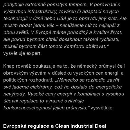
pohybuje extrémně pomalým tempem. V porovnání s
výstavbou infrastruktury, továren či adaptací nových
technologií v Číně nebo USA je to opravdu jiný svět. Ale
musím dodat jednu věc – nemůžeme mít to nejlepší z
obou světů. V Evropě máme pohodlný a kvalitní život,
ale pokud bychom chtěli dosáhnout takové rychlosti,
museli bychom část tohoto komfortu obětovat,“
vysvětluje expert.
Knap rovněž poukazuje na to, že německý průmysl čelí
obrovským výzvám v důsledku vysokých cen energií a
politických rozhodnutí. „
Německo se rozhodlo zavřít
své jaderné elektrárny, což ho dostalo do energetické
nevýhody. Vysoké ceny energií v kombinaci s vysokou
účovni regulace to výrazně ovlivňuje
konkurenceschopnost jejich průmyslu,“
vysvětluje.
Evropská regulace a Clean Industrial Deal