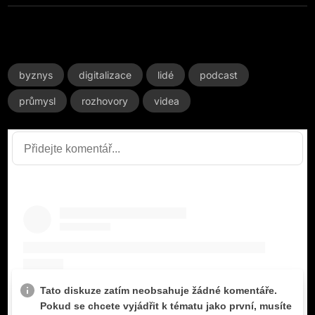
byznys
digitalizace
lidé
podcast
průmysl
rozhovory
videa