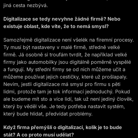
jiná cesta nezbývá.
Digitalizace se tedy nevyhne žádné firmě? Nebo
existuje oblast, kde víte, že to nemá smysl?
Samozřejmě digitalizace není všelék na firemní procesy.
Ty musí být nastaveny v malé firmě, středně velké
firmě. Já osobně si troufám tvrdit, že například velké
firmy jako automobilky jsou digitálně poměrně vyspělé
a fungují. My střední firmy se od nich můžeme učit a
můžeme používat jejich cestičky, které už prošlapaly.
Nevím, jestli digitalizace má smysl pro firmu s pěti
lidmi, protože tam je tok informací jednoduchý. Pokud
ale budeme mít sto a více lidí, tak už není jediný člověk,
který by věděl vše. Je tedy potřeba nastavit systém,
který bude hlídat, předvídat problémy.
Když firma přemýšlí o digitalizaci, kolik je to bude
stát? A co proto musí udělat?