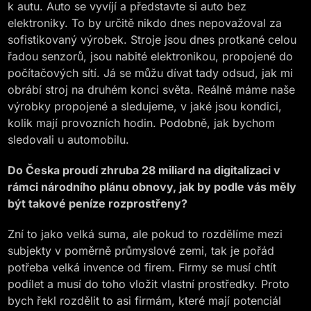
k autu. Auto se vyvíjí a představte si auto bez
elektroniky. To by určitě nikdo dnes nepovažoval za
sofistikovaný výrobek. Stroje jsou dnes protkané celou
řadou senzorů, jsou nabité elektronikou, propojené do
počítačových sítí. Já se můžu dívat tady odsud, jak mi
obrábí stroj na druhém konci světa. Reálně máme naše
výrobky propojené a sledujeme, v jaké jsou kondici,
kolik mají provozních hodin. Podobně, jak bychom
sledovali u automobilu.
Do Česka proudí zhruba 28 miliard na digitalizaci v
rámci národního plánu obnovy, jak by podle vás měly
být takové peníze rozprostřeny?
Zní to jako velká suma, ale pokud to rozdělíme mezi
subjekty v poměrně průmyslové zemi, tak je pořád
potřeba velká invence od firem. Firmy se musí chtít
podílet a musí do toho vložit vlastní prostředky. Proto
bych řekl rozdělit to asi firmám, které mají potenciál