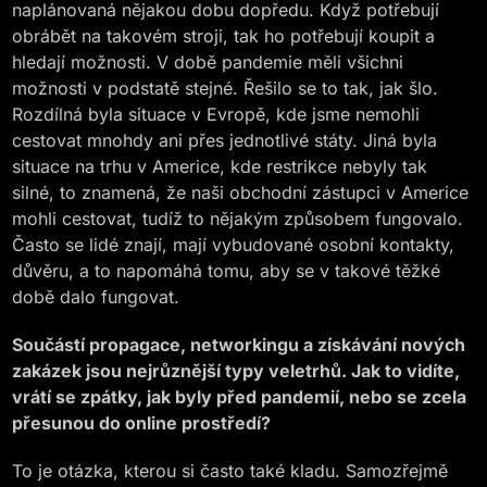
naplánovaná nějakou dobu dopředu. Když potřebují
obrábět na takovém stroji, tak ho potřebují koupit a
hledají možnosti. V době pandemie měli všichni
možnosti v podstatě stejné. Řešilo se to tak, jak šlo.
Rozdílná byla situace v Evropě, kde jsme nemohli
cestovat mnohdy ani přes jednotlivé státy. Jiná byla
situace na trhu v Americe, kde restrikce nebyly tak
silné, to znamená, že naši obchodní zástupci v Americe
mohli cestovat, tudíž to nějakým způsobem fungovalo.
Často se lidé znají, mají vybudované osobní kontakty,
důvěru, a to napomáhá tomu, aby se v takové těžké
době dalo fungovat.
Součástí propagace, networkingu a získávání nových
zakázek jsou nejrůznější typy veletrhů. Jak to vidíte,
vrátí se zpátky, jak byly před pandemií, nebo se zcela
přesunou do online prostředí?
To je otázka, kterou si často také kladu. Samozřejmě