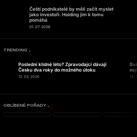
Čeští podnikatelé by měli začít myslet
jako investoři. Holding jim k tomu
pomáhá
01. 07. 2026
TRENDING
Poslední klidné léto? Zpravodajci dávají
Svě
Česku dva roky do možného útoku
nej
12. 03. 2026
14. 
OBLÍBENÉ POŘADY