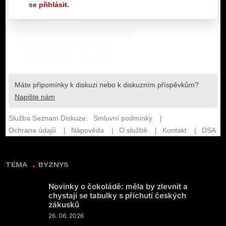
TÉMA
BYZNYS
Novinky o čokoládě: měla by zlevnit a
chystají se tabulky s příchutí českých
zákusků
26. 06. 2026