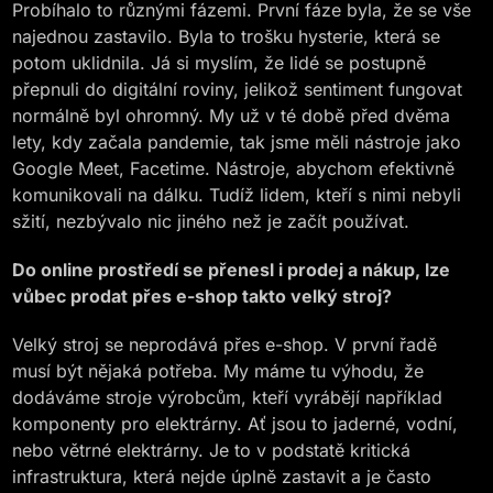
Probíhalo to různými fázemi. První fáze byla, že se vše
najednou zastavilo. Byla to trošku hysterie, která se
potom uklidnila. Já si myslím, že lidé se postupně
přepnuli do digitální roviny, jelikož sentiment fungovat
normálně byl ohromný. My už v té době před dvěma
lety, kdy začala pandemie, tak jsme měli nástroje jako
Google Meet, Facetime. Nástroje, abychom efektivně
komunikovali na dálku. Tudíž lidem, kteří s nimi nebyli
sžití, nezbývalo nic jiného než je začít používat.
Do online prostředí se přenesl i prodej a nákup, lze
vůbec prodat přes e-shop takto velký stroj?
Velký stroj se neprodává přes e-shop. V první řadě
musí být nějaká potřeba. My máme tu výhodu, že
dodáváme stroje výrobcům, kteří vyrábějí například
komponenty pro elektrárny. Ať jsou to jaderné, vodní,
nebo větrné elektrárny. Je to v podstatě kritická
infrastruktura, která nejde úplně zastavit a je často