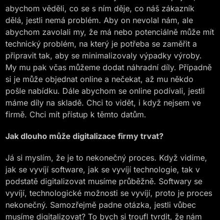
abychom věděli, co se s ním děje, co náš zákazník
dělá, jestli nemá problém. Aby on nevolal nám, ale
abychom zavolali my, že má nebo potenciálně může mít
technický problém, na který je potřeba se zaměřit a
připravit tak, aby se minimalizovaly výpadky výroby.
My mu pak včas můžeme dodat náhradní díly. Případně
si je může objednat online a nečekat, až mu někdo
pošle nabídku. Dále abychom se online podívali, jestli
máme díly na skladě. Chci to vidět, i když nejsem ve
firmě. Chci mít přístup k těmto datům.
Jak dlouho může digitalizace firmy trvat?
Já si myslím, že je to nekonečný proces. Když vidíme,
jak se vyvíjí software, jak se vyvíjí technologie, tak v
podstatě digitalizovat musíme průběžně. Softwary se
vyvíjí, technologické možnosti se vyvíjí, proto je proces
nekonečný. Samozřejmě padne otázka, jestli vůbec
musíme digitalizovat? To bych si troufl tvrdit, že nám