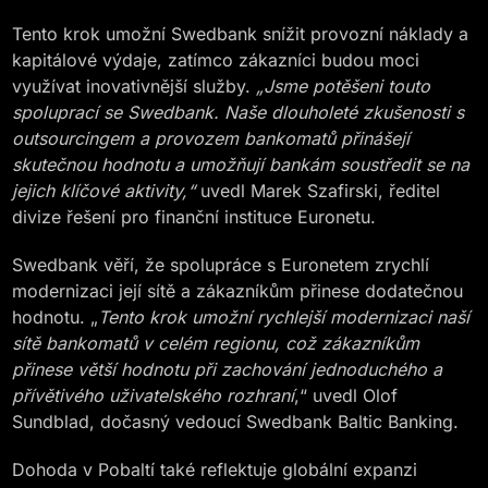
Tento krok umožní Swedbank snížit provozní náklady a
kapitálové výdaje, zatímco zákazníci budou moci
využívat inovativnější služby.
„Jsme potěšeni touto
spoluprací se Swedbank. Naše dlouholeté zkušenosti s
outsourcingem a provozem bankomatů přinášejí
skutečnou hodnotu a umožňují bankám soustředit se na
jejich klíčové aktivity,“
uvedl Marek Szafirski, ředitel
divize řešení pro finanční instituce Euronetu.
Swedbank věří, že spolupráce s Euronetem zrychlí
modernizaci její sítě a zákazníkům přinese dodatečnou
hodnotu. „
Tento krok umožní rychlejší modernizaci naší
sítě bankomatů v celém regionu, což zákazníkům
přinese větší hodnotu při zachování jednoduchého a
přívětivého uživatelského rozhraní
,“ uvedl Olof
Sundblad, dočasný vedoucí Swedbank Baltic Banking.
Dohoda v Pobaltí také reflektuje globální expanzi