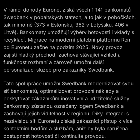
V rámci dohody Euronet získá všech 1 141 bankomatů
Swedbank v pobaltských státech, a to jak v pobočkách,
tak mimo ně (373 v Estonsku, 362 v Lotyšsku, 406 v
Litvě). Bankomaty umožňují výběry hotovosti i vklady s
recyklací. Migrace na moderní platební platformu Ren
od Euronetu začne na podzim 2025. Nový provoz
zajistí hladký přechod, zachová stávající vzhled a
funkčnost rozhraní a zároveň umožní další
personalizaci služeb pro zákazníky Swedbank.
Tato spolupráce umožní Swedbank modernizovat svou
síť bankomatů, optimalizovat provozní náklady a
poskytovat zákazníkům inovativní a udržitelné služby.
Bankomaty zůstanou označeny logem Swedbank a
zachovají jejich viditelnost v regionu. Díky integraci s
nezávislou sítí Euronetu získají zákazníci přístup k více
kontaktním bodům a službám, aniž by byla narušena
dostupnost hotovosti či kontinuita provozu.