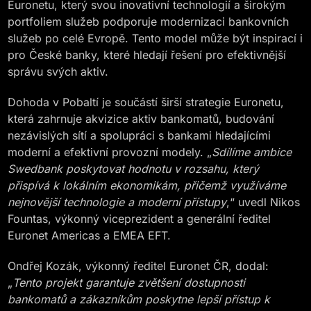
Euronetu, který svou inovativní technologií a širokým
portfoliem služeb podporuje modernizaci bankovních
služeb po celé Evropě. Tento model může být inspirací i
pro České banky, které hledají řešení pro efektivnější
správu svých aktiv.
Dohoda v Pobaltí je součástí širší strategie Euronetu,
která zahrnuje akvizice aktiv bankomatů, budování
nezávislých sítí a spolupráci s bankami hledajícími
moderní a efektivní provozní modely. „
Sdílíme ambice
Swedbank poskytovat hodnotu v rozsahu, který
přispívá k lokálním ekonomikám, přičemž využíváme
nejnovější technologie a moderní přístupy
,“ uvedl Nikos
Fountas, výkonný viceprezident a generální ředitel
Euronet Americas a EMEA EFT.
Ondřej Kozák, výkonný ředitel Euronet ČR, dodal:
„
Tento projekt garantuje zvětšení dostupnosti
bankomatů a zákazníkům poskytne lepší přístup k