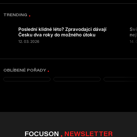
TRENDING
Poslední klidné léto? Zpravodajci dávají
Svě
Česku dva roky do možného útoku
nej
12. 03. 2026
14. 
OBLÍBENÉ POŘADY
FOCUSON
NEWSLETTER