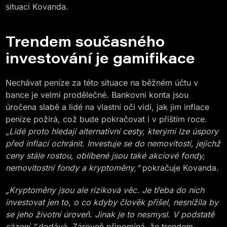
situaci Kovanda.
Trendem současného
investování je gamifikace
Nechávat peníze za této situace na běžném účtu v
bance je velmi prodělečné. Bankovní konta jsou
úročena slabě a lidé na vlastní oči vidí, jak jim inflace
peníze požírá, což bude pokračovat i v příštím roce.
„
Lidé proto hledají alternativní cesty, kterými lze úspory
před inflací ochránit. Investuje se do nemovitostí, jejichž
ceny stále rostou, oblíbené jsou také akciové fondy,
nemovitostní fondy a kryptoměny,“
pokračuje Kovanda.
„Kryptoměny jsou ale riziková věc. Je třeba do nich
investovat jen to, o co kdyby člověk přišel, nesnížila by
se jeho životní úroveň. Jinak je to nesmysl. V podstatě
sázení,“
dodává. Zároveň připomíná, že trendem