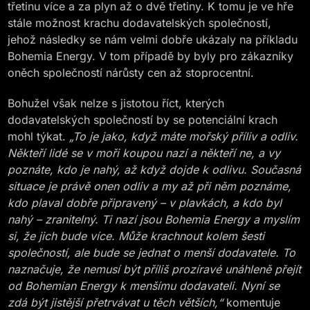
třetinu více a za plyn až o dvě třetiny. K tomu je ve hře
stále možnost krachu dodavatelských společností,
jehož následky se nám velmi dobře ukázaly na příkladu
Bohemia Energy. V tom případě by byly pro zákazníky
oněch společností nárůsty cen až stoprocentní.
Bohužel však nelze s jistotou říct, kterých
dodavatelských společností by se potenciální krach
mohl týkat.
„To je jako, když máte mořský příliv a odliv.
Někteří lidé se v moři koupou nazí a někteří ne, a vy
poznáte, kdo je nahý, až když dojde k odlivu. Současná
situace je právě onen odliv a my až při něm poznáme,
kdo plaval dobře připravený – v plavkách, a kdo byl
nahý – zranitelný. Ti nazí jsou Bohemia Energy a myslím
si, že jich bude více. Může krachnout kolem šesti
společností, ale bude se jednat o menší dodavatele. To
naznačuje, že nemusí být příliš prozíravé unáhleně přejít
od Bohemian Energy k menšímu dodavateli. Nyní se
zdá být jistější přetrvávat u těch větších,“
komentuje