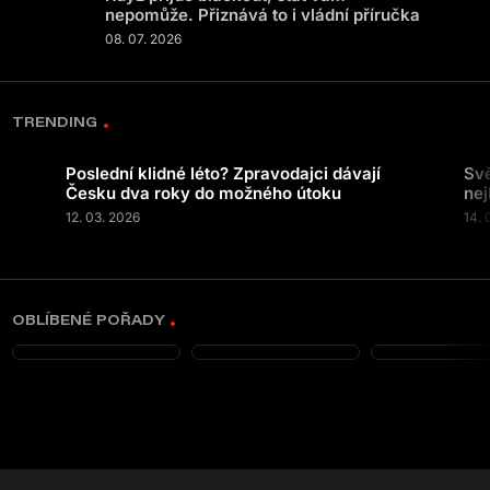
nepomůže. Přiznává to i vládní příručka
08. 07. 2026
TRENDING
Poslední klidné léto? Zpravodajci dávají
Svě
Česku dva roky do možného útoku
nej
12. 03. 2026
14. 
OBLÍBENÉ POŘADY