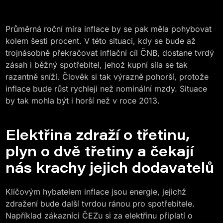
Průměrná roční míra inflace by se pak měla pohybovat
kolem šesti procent. V této situaci, kdy se bude až
trojnásobně překračovat inflační cíl ČNB, dostane tvrdý
zásah i běžný spotřebitel, jehož kupní síla se tak
razantně sníží. Člověk si tak výrazně pohorší, protože
inflace bude růst rychleji než nominální mzdy. Situace
by tak mohla být i horší než v roce 2013.
Elektřina zdraží o třetinu,
plyn o dvě třetiny a čekají
nás krachy jejich dodavatelů
Klíčovým hybatelem inflace jsou energie, jejichž
zdražení bude další tvrdou ránou pro spotřebitele.
Například zákazníci ČEZu si za elektřinu připlatí o