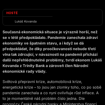
HOSTÉ
Lukáš Kovanda
Současná ekonomická situace je výrazně horší, než
se v létě předpokládalo. Pandemie zanechala zdraví
ekonomiky ve špatném stavu, a i když se dá
předpokládat, že díky proočkovanosti nebude třetí
vlna tak zdrcující, v návaznosti na pandemii přichází
další nepřehlédnutelné problémy, tvrdí ekonom Lukáš
Kovanda z Trinity Bank a zároveň člen Národní
ekonomické rady vlády.
Světová přepravní krize, automobilová krize,
energetická krize – to jsou jen zlomky toho, co po sobě
pandemie zanechala a co nyní ovlivňuje růst inflace. A
to je momentálně náš problém číslo jedna. Dle
prognózy České národní banky a Ministerstva financí