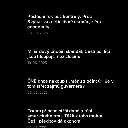
Poslední rok bez kontroly. Proč
Švýcarsko definitivně ukončuje éru
anonymity
06. 03. 2026
Miliardový bitcoin skandál: Čeští politici
jsou hloupější než zločinci
13. 06. 2025
ČNB chce nakoupit „měnu zločinců“. Je v
tom střet zájmů guvernéra?
03. 02. 2025
Trump přinese nižší daně a růst
amerického trhu. Těžit z toho mohou i
Češi, předpovídá ekonom
02. 01. 2025