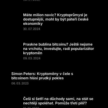
Máte milion navíc? Kryptoprůmysl je
dostupnější, mohl by být páteří české
ekonomiky
30. 07. 2024
Praskne bublina bitcoinu? Ještě nejsme
na vrcholu, investujte, radí popularizátor
kryptoměn
09. 03. 2024
Simon Peters: Kryptoměny v čele s
bitcoinem hlásí prudký pokles
06. 03. 2023
Češi si šetří na důchody sami, na stát se
nechtějí spoléhat. Pomůže třetí pilíř?