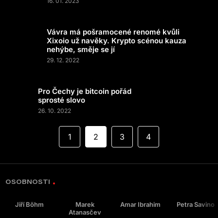
16. 01. 2023
Vávra má pošramocené renomé kvůli
Xixoio už navěky. Krypto scénou kauza
nehýbe, směje se jí
29. 12. 2022
Pro Čechy je bitcoin pořád
sprosté slovo
26. 10. 2022
1
2
3
4
OSOBNOSTI
Jiří Böhm
Marek
Amar Ibrahim
Petra Savino
Atanasčev