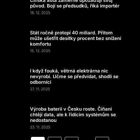
Čínská auta záměrně upozaďují svůj
původ. Bojí se předsudků, říká importér
18. 12. 2025
Stát ročně protopí 40 miliard. Přitom
může ušetřit desítky procent bez snížení
komfortu
15. 12. 2025
I když fouká, větrná elektrárna nic
nevyrobí. Učme se předvídat, shodli se
odborníci
27. 11. 2025
Výroba baterií v Česku roste. Číňani
chtějí data, ale k řídícím systémům se
nedostanou
23. 11. 2025