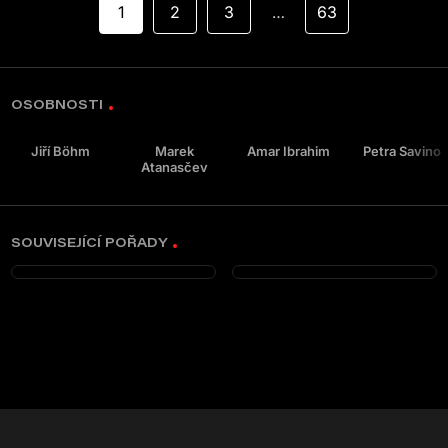
1
2
3
63
…
OSOBNOSTI
Jiří Böhm
Marek
Amar Ibrahim
Petra Savino
Atanasčev
SOUVISEJÍCÍ POŘADY