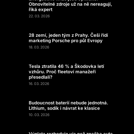
Obnovitelné zdroje už na ně nereagují,
říká expert
22. 03. 2026
28 zemí, jeden tým z Prahy. Češi řídí
marketing Porsche pro půl Evropy
18. 03. 2026
Tesla ztratila 46 % a Škodovka letí
vzhůru. Proč fleetoví manažeři
přesedlali?
16. 03. 2026
Budoucnost baterií nebude jednotná.
Lithium, sodík i návrat ke klasice
10. 03. 2026
Výplata rozhoduje víc než značka auta.