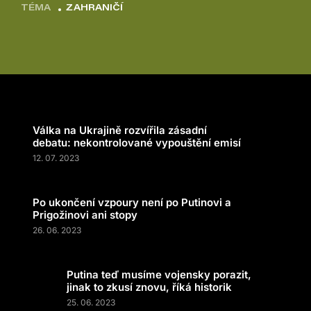
TÉMA
ZAHRANIČÍ
Válka na Ukrajině rozvířila zásadní
debatu: nekontrolované vypouštění emisí
12. 07. 2023
Po ukončení vzpoury není po Putinovi a
Prigožinovi ani stopy
26. 06. 2023
Putina teď musíme vojensky porazit,
jinak to zkusí znovu, říká historik
25. 06. 2023