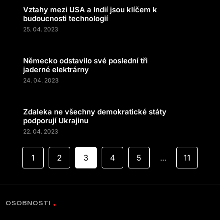
Vztahy mezi USA a Indií jsou klíčem k
budoucnosti technologií
25. 04. 2023
Německo odstavilo své poslední tři
jaderné elektrárny
24. 04. 2023
Zdaleka ne všechny demokratické státy
podporují Ukrajinu
22. 04. 2023
1
2
3
4
5
11
…
OSOBNOSTI