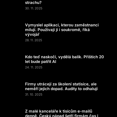
strachu?
30. 11. 2025
Vymyslel aplikaci, kterou zaměstnanci
milují. Používají ji i soukromě, říká
vývojář
28. 11. 2025
Kdo teď naskočí, vydělá balík. Příštích 20
let bude patřit AI
24. 11. 2025
Firmy utrácejí za školení statisíce, ale
neměří jejich dopad. Audity to odhalují
31. 10. 2025
Z malé kanceláře k tisícům e-mailů
denně. Český nápad šetří firmám čas i