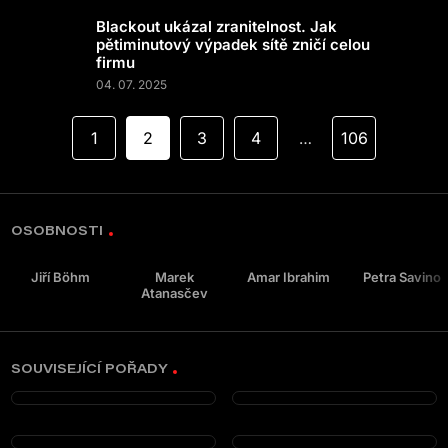
Blackout ukázal zranitelnost. Jak
pětiminutový výpadek sítě zničí celou
firmu
04. 07. 2025
1
2
3
4
106
…
OSOBNOSTI
Jiří Böhm
Marek
Amar Ibrahim
Petra Savino
Atanasčev
SOUVISEJÍCÍ POŘADY