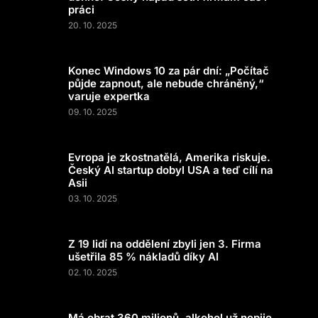
práci
20. 10. 2025
Konec Windows 10 za pár dní: „Počítač
půjde zapnout, ale nebude chráněný,“
varuje expertka
09. 10. 2025
Evropa je zkostnatělá, Amerika riskuje.
Český AI startup dobyl USA a teď cílí na
Asii
03. 10. 2025
Z 19 lidí na oddělení zbyli jen 3. Firma
ušetřila 85 % nákladů díky AI
02. 10. 2025
Má obrat 360 milionů, alkohol už nepije.