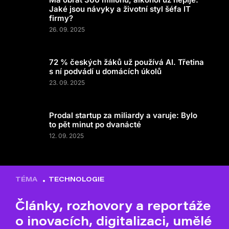
Jaké jsou návyky a životní styl šéfa IT
firmy?
26. 09. 2025
72 % českých žáků už používá AI. Třetina
s ní podvádí u domácích úkolů
23. 09. 2025
Prodal startup za miliardy a varuje: Bylo
to pět minut po dvanácté
12. 09. 2025
TÉMA
TECHNOLOGIE
Články, rozhovory a reportáže
o inovacích, digitalizaci, umělé