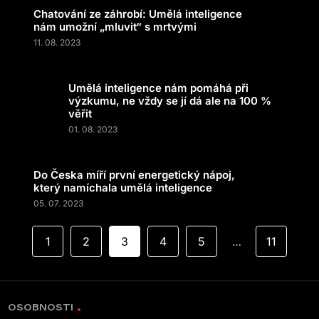
Chatování ze záhrobí: Umělá inteligence
nám umožní „mluvit“ s mrtvými
11. 08. 2023
Umělá inteligence nám pomáhá při
výzkumu, ne vždy se jí dá ale na 100 %
věřit
01. 08. 2023
Do Česka míří první energetický nápoj,
který namíchala umělá inteligence
05. 07. 2023
1
2
3
4
5
11
…
OSOBNOSTI