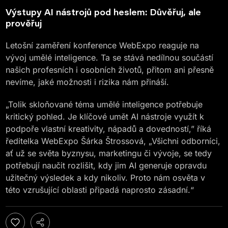
Výstupy AI nástrojů pod heslem: Důvěřuj, ale
prověřuj
Letošní zaměření konference WebExpo reaguje na
vývoj umělé inteligence. Ta se stává nedílnou součástí
našich profesních i osobních životů, přitom ani přesně
nevíme, jaké možnosti i rizika nám přináší.
„Tolik skloňované téma umělé inteligence potřebuje
kritický pohled. Je klíčové umět AI nástroje využít k
podpoře vlastní kreativity, nápadů a dovedností,” říká
ředitelka WebExpo Šárka Štrossová, „Všichni odborníci,
ať už se světa byznysu, marketingu či vývoje, se tedy
potřebují naučit rozlišit, kdy jim AI generuje opravdu
užitečný výsledek a kdy nikoliv. Proto nám osvěta v
této vzrušující oblasti připadá naprosto zásadní.“