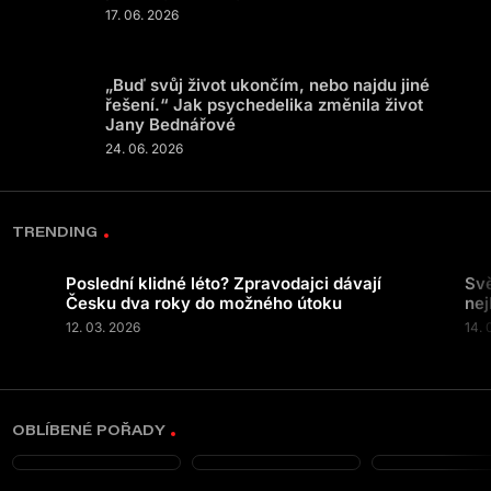
17. 06. 2026
„Buď svůj život ukončím, nebo najdu jiné
řešení.“ Jak psychedelika změnila život
Jany Bednářové
24. 06. 2026
TRENDING
Poslední klidné léto? Zpravodajci dávají
Svě
Česku dva roky do možného útoku
nej
12. 03. 2026
14. 
OBLÍBENÉ POŘADY