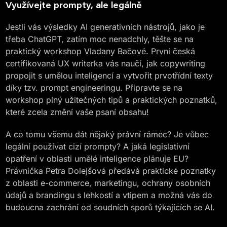
Využívejte prompty, ale legálně
Jestli vás výsledky AI generativních nástrojů, jako je
třeba ChatGPT, zatím moc nenadchly, těšte se na
praktický workshop Vladany Bačové. První česká
certifikovaná UX writerka vás naučí, jak copywriting
propojit s umělou inteligencí a vytvořit prvotřídní texty
díky tzv. prompt engineeringu. Připravte se na
workshop plný užitečných tipů a praktických poznatků,
které zcela změní vaše psaní obsahu!
A co tomu všemu dát nějaký právní rámec? Je vůbec
legální používat cizí prompty? A jaká legislativní
opatření v oblasti umělé inteligence plánuje EU?
Právnička Petra Dolejšová předává praktické poznatky
z oblasti e-commerce, marketingu, ochrany osobních
údajů a brandingu s lehkostí a vtipem a možná vás do
budoucna zachrání od soudních sporů týkajících se AI.