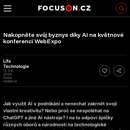
Nakopněte svůj byznys díky AI na květnové
konferenci WebExpo
Life
Technologie
17. 04.
2024
Autor:
redakce
Jak využít AI v podnikání a nenechat zakrnět svoji
vlastní kreativitu? Nebo proč se nespoléhat na
ChatGPT a jiné AI nástroje? I na to odpoví špičky
různých oborů a národností na technologické