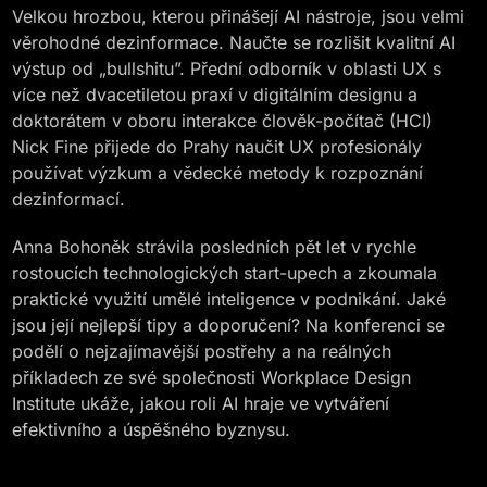
Velkou hrozbou, kterou přinášejí AI nástroje, jsou velmi
věrohodné dezinformace. Naučte se rozlišit kvalitní AI
výstup od „bullshitu”. Přední odborník v oblasti UX s
více než dvacetiletou praxí v digitálním designu a
doktorátem v oboru interakce člověk-počítač (HCI)
Nick Fine přijede do Prahy naučit UX profesionály
používat výzkum a vědecké metody k rozpoznání
dezinformací.
Anna Bohoněk strávila posledních pět let v rychle
rostoucích technologických start-upech a zkoumala
praktické využití umělé inteligence v podnikání. Jaké
jsou její nejlepší tipy a doporučení? Na konferenci se
podělí o nejzajímavější postřehy a na reálných
příkladech ze své společnosti Workplace Design
Institute ukáže, jakou roli AI hraje ve vytváření
efektivního a úspěšného byznysu.