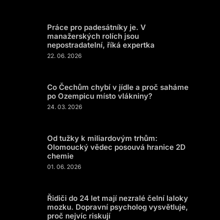
Práce pro padesátníky je. V
manažerských rolích jsou
nepostradatelní, říká expertka
22. 06. 2026
Co Čechům chybí v jídle a proč saháme
po Ozempicu místo vlákniny?
24. 03. 2026
Od tužky k miliardovým trhům:
Olomoucký vědec posouvá hranice 2D
chemie
01. 06. 2026
Řidiči do 24 let mají nezralé čelní laloky
mozku. Dopravní psycholog vysvětluje,
proč nejvíc riskují