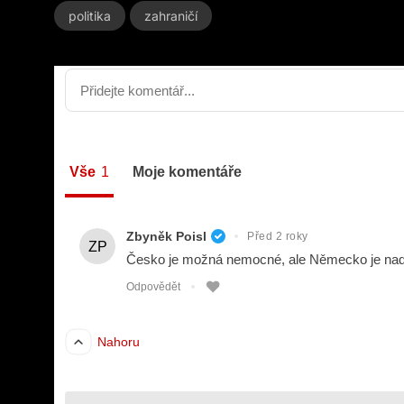
politika
zahraničí