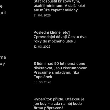
Stát rozpustil krizový tým,
ušetřil minimum. V další krizi
ře
ale může zaplatit miliony
řit
21. 04. 2026
Poslední klidné léto?
Zpravodajci dávají Česku dva
roky do možného útoku
12. 03. 2026
ima
ský
S lidmi nad 50 let nemá cenu
diskutovat, jsou zkorumpovaní.
Pracujme s mladými, říká
Topolánek
03. 06. 2026
Kyberútok přijde. Otázkou je
jen kdy – a zda na něj bude
firma připravená