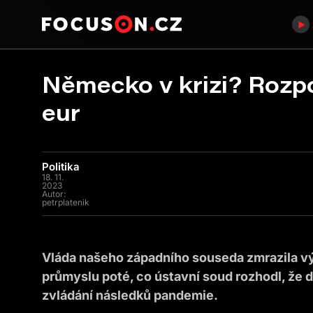
Německo v krizi? Rozpo
eur
Politika
18. 11.
2023
Autor:
petrplatenik
Vláda našeho západního souseda zmrazila vý
průmyslu poté, co ústavní soud rozhodl, že
zvládání následků pandemie.