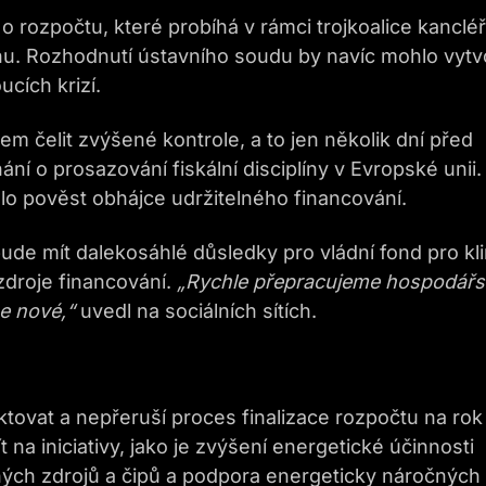
í o rozpočtu, které probíhá v rámci trojkoalice kanclé
nu. Rozhodnutí ústavního soudu by navíc mohlo vytvo
cích krizí.
em čelit zvýšené kontrole, a to jen několik dní před
í o prosazování fiskální disciplíny v Evropské unii.
o pověst obhájce udržitelného financování.
bude mít dalekosáhlé důsledky pro vládní fond pro kl
 zdroje financování.
„
R
ychle přepracujeme hospodář
e nové,“
uvedl na sociálních sítích.
tovat a nepřeruší proces finalizace rozpočtu na rok
 na iniciativy, jako je zvýšení energetické účinnosti
lných zdrojů a čipů a podpora energeticky náročných