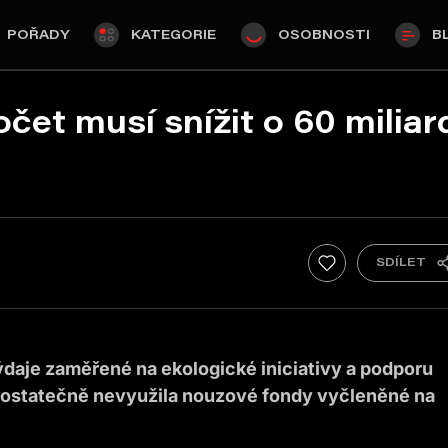
POŘADY
KATEGORIE
OSOBNOSTI
B
čet musí snížit o 60 miliar
daje zaměřené na ekologické iniciativy a podporu
 dostatečně nevyužila nouzové fondy vyčleněné na