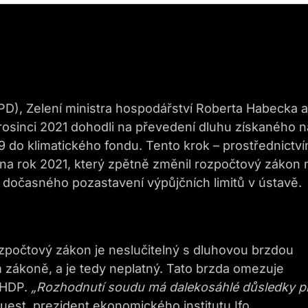
PD), Zelení ministra hospodářství Roberta Habecka a
osinci 2021 dohodli na převedení dluhu získaného n
 do klimatického fondu. Tento krok – prostřednictv
a rok 2021, který zpětně změnil rozpočtový zákon 
 dočasného pozastavení výpůjčních limitů v ústavě.
zpočtový zákon je neslučitelný s dluhovou brzdou
ákoně, a je tedy neplatný. Tato brzda omezuje
 HDP.
„Rozhodnutí soudu má dalekosáhlé důsledky p
est, prezident ekonomického institutu Ifo.