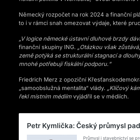
Německý rozpočet na rok 2024 a finanční pl
to i v rámci snah omezovat výdaje, které prud
„V logice německé ústavní dluhové brzdy dáv
finanční skupiny ING.
„Otázkou však zůstává,
země potýká se strukturální stagnací a dlo
mnohé potřebují fiskální podporu.“
Friedrich Merz z opoziční Křesťanskodemokra
„samoobslužná mentalita“ vlády.
„Klíčový kám
řekl místním médiím
vyjádřil se v médiích.