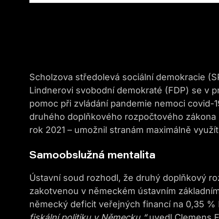
Scholzova středolevá sociální demokracie (S
Lindnerovi svobodní demokraté (FDP) se v pr
pomoc při zvládání pandemie nemoci covid-19
druhého doplňkového rozpočtového zákona n
rok 2021 – umožnil stranám maximálně využít
Samoobslužná mentalita
Ústavní soud rozhodl, že druhý doplňkový ro
zakotvenou v německém ústavním základním z
německý deficit veřejných financí na 0,35 %
fiskální politiku v Německu,“
uvedl Clemens Fu