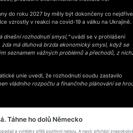
ány do roku 2027 by měly být dokončeny co nejdříve
ce vzrostly v reakci na covid-19 a válku na Ukrajině.
á dnešní rozhodnutí smysl,“
uvádí se v prohlášení
 zda má dluhová brzda ekonomický smysl, když se
uhým seznamem vážných problémů a přechodů, z nich
tické unie uvedl, že rozhodnutí soudu zastavilo
en vládního rozpočtu a finančního plánování se hrout