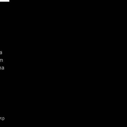
a
ím
na
ro