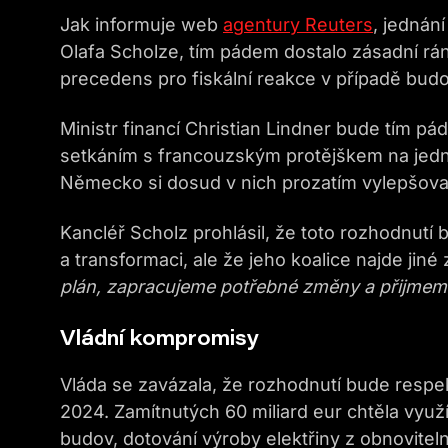
Jak informuje web
agentury Re
uters
, jednán
Olafa Scholze, tím pádem dostalo zásadní rá
precedens pro fiskální reakce v případě budou
Ministr financí Christian Lindner bude tím pád
setkáním s francouzským protějškem na jednán
Německo si dosud v nich prozatím vylepšoval
Kancléř Scholz prohlásil, že toto rozhodnutí 
a transformaci, ale že jeho koalice najde jiné
plán, zapracujeme potřebné změny a přijmem
Vládní kompromisy
Vláda se zavázala, že rozhodnutí bude respek
2024. Zamítnutých 60 miliard eur chtěla využít
budov, dotování výroby elektřiny z obnovite