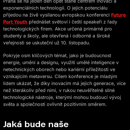
Praha se na jeden den opět stane centrem inovací a
exponenciálních technologií. O jejich potenciálu
přijedou na živě vysílanou evropskou konferenci
Future
Port Youth
přednášet světoví i čeští speakeři z řady
technologických firem. Akce určená primárně pro
studenty a školy, ale otevřená i odborné a široké
veřejnosti se uskuteční už 10. listopadu.
Pokryje osm klíčových témat, jako je budoucnost
energie, umění a designu, využití umělé inteligence v
netechnických oborech nebo kariérní příležitosti ve
vznikajícím metaversu. Cílem konference je mladým
lidem ukázat, že díky inovacím má jejich generace, více
než kterákoliv před nimi, v rukou neuvěřitelně silné
technologické nástroje, kterými mohou budoucí vývoj
světa a společnosti ovlivnit pozitivním směrem.
Jaká bude naše