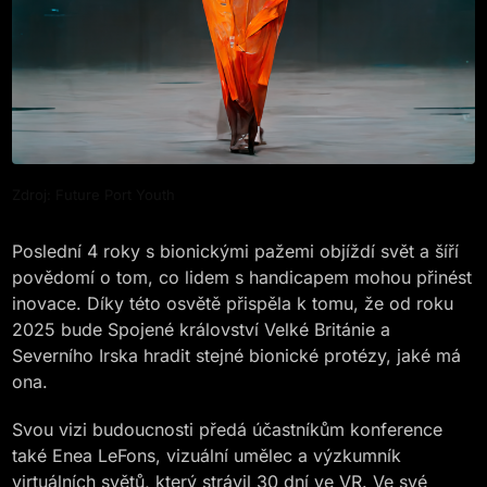
Zdroj: Future Port Youth
Poslední 4 roky s bionickými pažemi objíždí svět a šíří
povědomí o tom, co lidem s handicapem mohou přinést
inovace. Díky této osvětě přispěla k tomu, že od roku
2025 bude Spojené království Velké Británie a
Severního Irska hradit stejné bionické protézy, jaké má
ona.
Svou vizi budoucnosti předá účastníkům konference
také Enea LeFons, vizuální umělec a výzkumník
virtuálních světů, který strávil 30 dní ve VR. Ve své