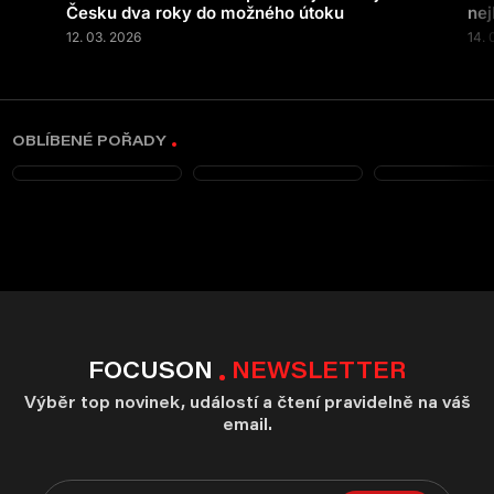
Česku dva roky do možného útoku
nej
12. 03. 2026
14. 
OBLÍBENÉ POŘADY
FOCUSON
NEWSLETTER
Výběr top novinek, událostí a čtení pravidelně na váš
email.