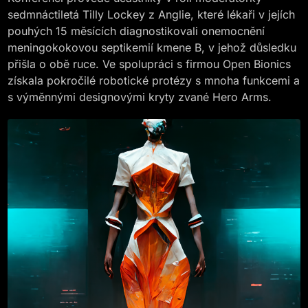
sedmnáctiletá Tilly Lockey z Anglie, které lékaři v jejích
pouhých 15 měsících diagnostikovali onemocnění
meningokokovou septikemií kmene B, v jehož důsledku
přišla o obě ruce. Ve spolupráci s firmou Open Bionics
získala pokročilé robotické protézy s mnoha funkcemi a
s výměnnými designovými kryty zvané Hero Arms.