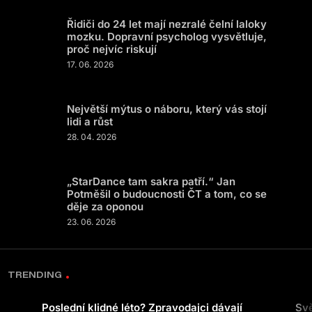
Řidiči do 24 let mají nezralé čelní laloky
mozku. Dopravní psycholog vysvětluje,
proč nejvíc riskují
17. 06. 2026
Největší mýtus o náboru, který vás stojí
lidi a růst
28. 04. 2026
„StarDance tam sakra patří.“ Jan
Potměšil o budoucnosti ČT a tom, co se
děje za oponou
23. 06. 2026
TRENDING
Poslední klidné léto? Zpravodajci dávají
Svě