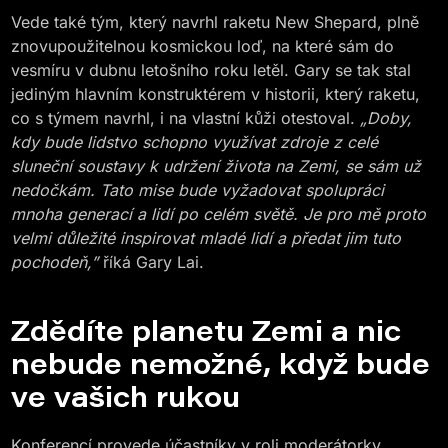
Vede také tým, který navrhl raketu New Shepard, plně
znovupoužitelnou kosmickou loď, na které sám do
vesmíru v dubnu letošního roku letěl. Gary se tak stal
jediným hlavním konstruktérem v historii, který raketu,
co s týmem navrhl, i na vlastní kůži otestoval.
„Doby,
kdy bude lidstvo schopno využívat zdroje z celé
sluneční soustavy k udržení života na Zemi, se sám už
nedočkám. Tato mise bude vyžadovat spolupráci
mnoha generací a lidí po celém světě. Je pro mě proto
velmi důležité inspirovat mladé lidí a předat jim tuto
pochodeň,”
říká Gary Lai.
Zdědíte planetu Zemi a nic
nebude nemožné, když bude
ve vašich rukou
Konferencí provede účastníky v roli moderátorky