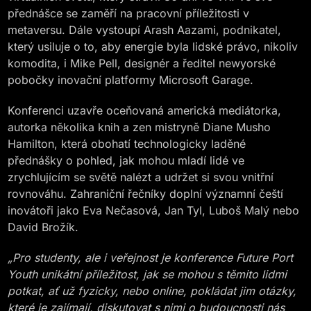
přednášce se zaměří na pracovní příležitosti v
metaversu. Dále vystoupí Arash Aazami, podnikatel,
který usiluje o to, aby energie byla lidské právo, nikoliv
komodita, i Mike Pell, designér a ředitel newyorské
pobočky inovační platformy Microsoft Garage.
Konferenci uzavře oceňovaná americká mediátorka,
autorka několika knih a zen mistryně Diane Musho
Hamilton, která obohatí technologicky laděné
přednášky o pohled, jak mohou mladí lidé ve
zrychlujícím se světě nalézt a udržet si svou vnitřní
rovnováhu. Zahraniční řečníky doplní významní čeští
inovátoři jako Eva Nečasová, Jan Tyl, Luboš Malý nebo
David Brožík.
„Pro studenty, ale i veřejnost je konference Future Port
Youth unikátní příležitost, jak se mohou s těmito lidmi
potkat, ať už fyzicky, nebo online, pokládat jim otázky,
které je zajímají, diskutovat s nimi o budoucnosti nás