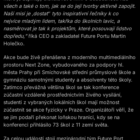
všech a také o tom, jak se do její tvorby aktivně zapojit.
Naší misí je ‚dostat
‘’
tyto inspirativní řečníky k co
nejvíce mladým lidem, takřka do školních lavic, a
nasměrovat je tak k projektům, které posouvají lidstvo
dopředu,”
říká CEO a zakladatel Future Portu Martin
Holečko.
Akce bude živě přenášena z moderního multimediálního
prostoru Next Zone, vybudovaného za podpory hl.
města Prahy při Smíchovské střední průmyslové škole a
gymnáziu samotnými studenty a absolventy této školy.
Zatímco převážná většina škol se tak konference
zúčastní vzdáleně prostřednictvím živého vysílání,
studenti z vybraných lokálních škol mají možnost
zúčastnit se akce fyzicky v Praze. Organizátoři věří, že
se jim podaří překonat loňskou hranici, kdy se na
konferenci přihlásilo 73 škol z 11 zemí světa.
Za celou událostí stojí mezinárodní tým Future Port