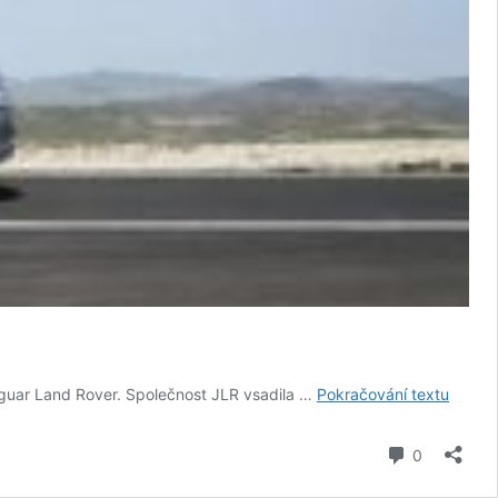
Projec
aguar Land Rover. Společnost JLR vsadila …
Pokračování textu
Zeus:
Vodíko
komentář
0
Land
Rover