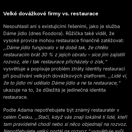
Velké dovážkové firmy vs. restaurace
Nesouhlasil ani s existujícími řešeními, jako je služba
Dáme jídlo (dnes Foodora). Růžička také viděl, že
vysoké provize mohou restaurace finančně zatěžovat:
,,Dáme jídlo fungovalo v té době tak, že chtělo
restauracím brát 30 % z jejich obratu – sice jim zajistili
rozvoz, ale i tak restaurace přicházely o zisk,“
vysvětluje a popisuje problém ztráty identity restaurací
při používání velkých dovážkových platforem.
,,Lidé ví,
že to jídlo mi udělalo Dáme jídlo a ne ta restaurace,“
ukazuje na to, že důležitá je jedinečná identita
restaurace.
Podle Adama nepotřebujete být známý restauratér v
celém Česku.
,,Stačí, když vás znají lokálně ti lidé, kteří
tam pravidelně chodí nebo si něco objednají na rozvoz.
Nepotřebujete velký portál na rozvoz,“
vysvětluje svůj