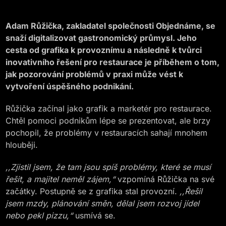
Adam Růžička, zakladatel společnosti Objednáme, se
snaží digitalizovat gastronomický průmysl. Jeho
cesta od grafika k provoznímu a následně k tvůrci
inovativního řešení pro restaurace je příběhem o tom,
jak pozorování problémů v praxi může vést k
vytvoření úspěšného podnikání.
Růžička začínal jako grafik a marketér pro restaurace.
Chtěl pomoci podnikům lépe se prezentovat, ale brzy
pochopil, že problémy v restauracích sahají mnohem
hlouběji.
,,Zjistil jsem, že tam jsou spíš problémy, které se musí
řešit, a majitel neměl zájem,“
vzpomíná Růžička na své
začátky. Postupně se z grafika stal provozní.
,,Řešil
jsem mzdy, plánování směn, dělal jsem rozvoj jídel
nebo pekl pizzu,“
usmívá se.