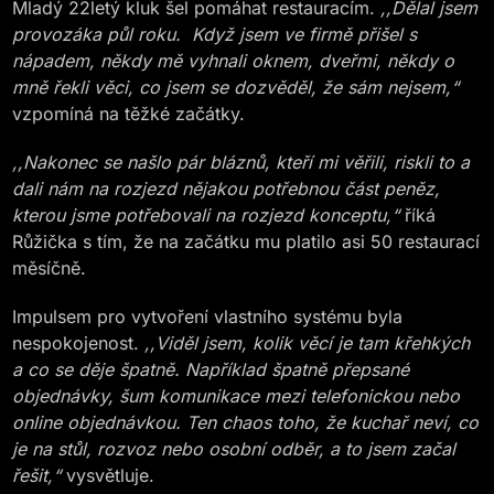
Mladý 22letý kluk šel pomáhat restauracím.
,,Dělal jsem
provozáka půl roku. Když jsem ve firmě přišel s
nápadem, někdy mě vyhnali oknem, dveřmi, někdy o
mně řekli věci, co jsem se dozvěděl, že sám nejsem,“
vzpomíná na těžké začátky.
,,Nakonec se našlo pár bláznů, kteří mi věřili, riskli to a
dali nám na rozjezd nějakou potřebnou část peněz,
kterou jsme potřebovali na rozjezd konceptu,“
říká
Růžička s tím, že na začátku mu platilo asi 50 restaurací
měsíčně.
Impulsem pro vytvoření vlastního systému byla
nespokojenost.
,,Viděl jsem, kolik věcí je tam křehkých
a co se děje špatně. Například špatně přepsané
objednávky, šum komunikace mezi telefonickou nebo
online objednávkou. Ten chaos toho, že kuchař neví, co
je na stůl, rozvoz nebo osobní odběr, a to jsem začal
řešit,“
vysvětluje.