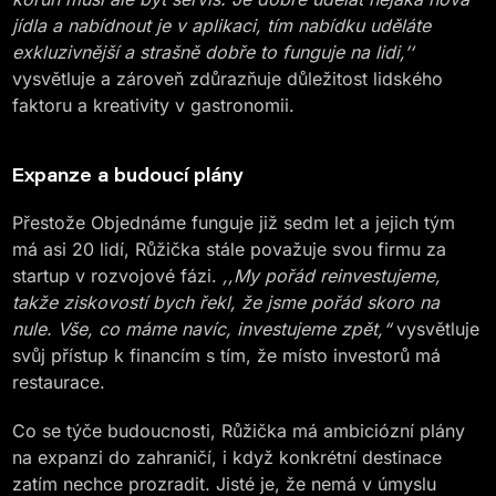
jídla a nabídnout je v aplikaci, tím nabídku uděláte
exkluzivnější a strašně dobře to funguje na lidi,’‘
vysvětluje a zároveň zdůrazňuje důležitost lidského
faktoru a kreativity v gastronomii.
Expanze a budoucí plány
Přestože Objednáme funguje již sedm let a jejich tým
má asi 20 lidí, Růžička stále považuje svou firmu za
startup v rozvojové fázi.
,,My pořád reinvestujeme,
takže ziskovostí bych řekl, že jsme pořád skoro na
nule. Vše, co máme navíc, investujeme zpět,“
vysvětluje
svůj přístup k financím s tím, že místo investorů má
restaurace.
Co se týče budoucnosti, Růžička má ambiciózní plány
na expanzi do zahraničí, i když konkrétní destinace
zatím nechce prozradit. Jisté je, že nemá v úmyslu