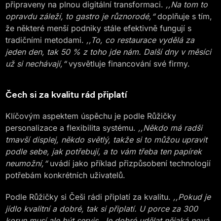
připraveny na plnou digitální transformaci.
,,Na tom to
opravdu záleží, to gastro je různorodé,“
doplňuje s tím,
že některé menší podniky stále efektivně fungují s
tradičními metodami.
,,To, co restaurace vydělá za
jeden den, tak 50 % z toho jde nám. Další dny v měsíci
už si nechávají,“
vysvětluje financování své firmy.
Čech si za kvalitu rád připlatí
Klíčovým aspektem úspěchu je podle Růžičky
personalizace a flexibilita systému.
,,Někdo má radši
tmavší displej, někdo světlý, takže si to můžou upravit
podle sebe, jak potřebují, a to vám třeba ten papírek
neumožní,“
uvádí jako příklad přizpůsobení technologií
potřebám konkrétních uživatelů.
Podle Růžičky si Češi rádi připlatí za kvalitu.
,,Pokud je
jídlo kvalitní a dobré, tak si připlatí. U porce za 300
korun musí ale být servis. Je dobré udělat nějaká nová