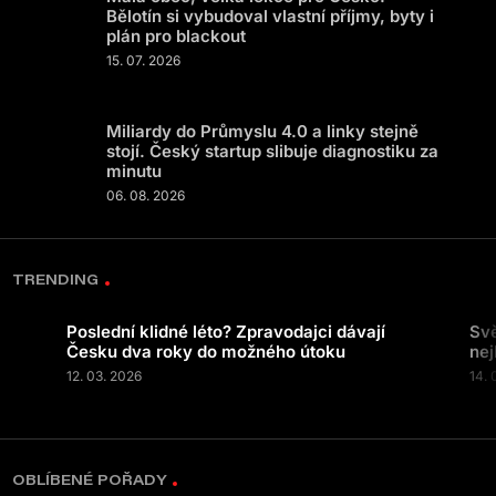
Bělotín si vybudoval vlastní příjmy, byty i
plán pro blackout
15. 07. 2026
Miliardy do Průmyslu 4.0 a linky stejně
stojí. Český startup slibuje diagnostiku za
minutu
06. 08. 2026
TRENDING
Poslední klidné léto? Zpravodajci dávají
Svě
Česku dva roky do možného útoku
nej
12. 03. 2026
14. 
OBLÍBENÉ POŘADY