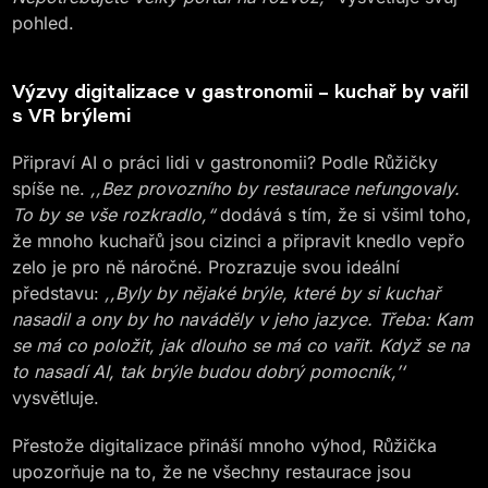
pohled.
Výzvy digitalizace v gastronomii – kuchař by vařil
s VR brýlemi
Připraví AI o práci lidi v gastronomii? Podle Růžičky
spíše ne.
,,Bez provozního by restaurace nefungovaly.
To by se vše rozkradlo,“
dodává s tím, že si všiml toho,
že mnoho kuchařů jsou cizinci a připravit knedlo vepřo
zelo je pro ně náročné. Prozrazuje svou ideální
představu:
,,Byly by nějaké brýle, které by si kuchař
nasadil a ony by ho naváděly v jeho jazyce. Třeba: Kam
se má co položit, jak dlouho se má co vařit. Když se na
to nasadí AI, tak brýle budou dobrý pomocník,’‘
vysvětluje.
Přestože digitalizace přináší mnoho výhod, Růžička
upozorňuje na to, že ne všechny restaurace jsou