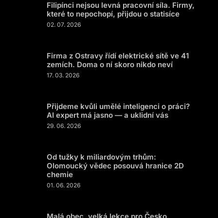
Filipínci nejsou levná pracovní síla. Firmy,
které to nepochopí, přijdou o statisíce
02. 07. 2026
Firma z Ostravy řídí elektrické sítě ve 41
zemích. Doma o ní skoro nikdo neví
17. 03. 2026
Přijdeme kvůli umělé inteligenci o práci?
AI expert má jasno — a uklidní vás
29. 06. 2026
Od tužky k miliardovým trhům:
Olomoucký vědec posouvá hranice 2D
chemie
01. 06. 2026
Malá obec, velká lekce pro Česko.