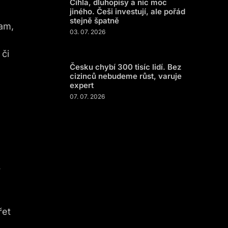
Cihla, dluhopisy a nic moc
jiného. Češi investují, ale pořád
stejně špatně
tam,
03. 07. 2026
 či
Česku chybí 300 tisíc lidí. Bez
cizinců nebudeme růst, varuje
expert
07. 07. 2026
ý
řet