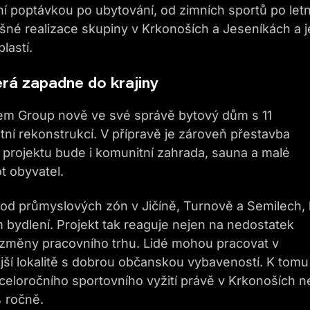
í poptávkou po ubytování, od zimních sportů po letn
ěšné realizace skupiny v Krkonoších a Jeseníkách a j
blastí.
erá zapadne do krajiny
em Group nově ve své správě bytový dům s 11
tní rekonstrukcí. V přípravě je zároveň přestavba
 projektu bude i komunitní zahrada, sauna a malé
t obyvatel.
od průmyslových zón v Jičíně, Turnově a Semilech,
m bydlení. Projekt tak reaguje nejen na nedostatek
lní změny pracovního trhu. Lidé mohou pracovat v
jší lokalitě s dobrou občanskou vybaveností. K tomu
celoročního sportovního vyžití právě v Krkonoších 
 ročně.