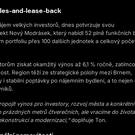
les-and-lease-back
ájem velkých investorů, dnes potvrzuje svou
ekt Nový Modrásek, který nabídl 52 plně funkčních 
 portfoliu přes 100 dalších jednotek a celkový poče
orům získat okamžitý výnos až 6,1 % ročně, zatímc
ost. Region těží ze strategické polohy mezi Brnem,
ury i stabilní poptávky po nájemním bydlení, a to nejen
vníků.
ropojit výnos pro investory, rozvoj města a konkrétní
 prázdných metrů čtverečních, ale vracíme do života
ekonstrukcí a modernizací,“
doplňuje Ton.