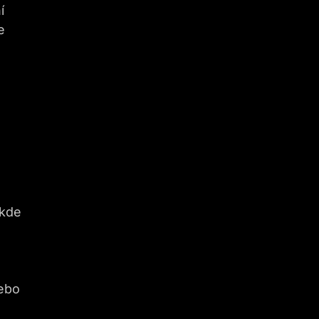
í
e
 kde
nebo