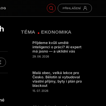
LOG
ch
TÉMA
EKONOMIKA
Přijdeme kvůli umělé
inteligenci o práci? AI expert
má jasno — a uklidní vás
29. 06. 2026
Malá obec, velká lekce pro
Česko. Bělotín si vybudoval
vlastní příjmy, byty i plán pro
blackout
15. 07. 2026
ané