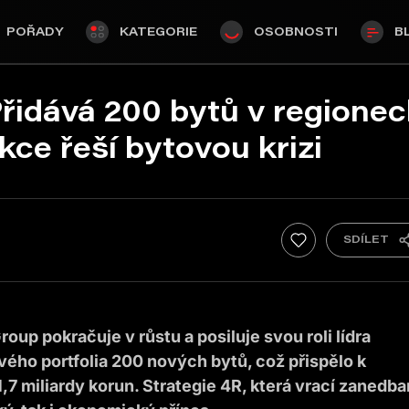
POŘADY
KATEGORIE
OSOBNOSTI
B
řidává 200 bytů v regione
kce řeší bytovou krizi
roup pokračuje v růstu a posiluje svou roli lídra
svého portfolia 200 nových bytů, což přispělo k
,7 miliardy korun. Strategie 4R, která vrací zanedb