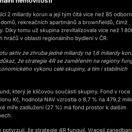
nální nemovitosti
í 2 miliardy korun a její tým čítá více než 85 odborn
 domů, rekreačních apartmánů a brownfieldů, čímž
ny. Díky tomu už skupina zrevitalizovala více než 1 80
 hráčů v oblasti regionálního bydlení v ČR.
u aktiv ze zhruba jedné miliardy na 1,6 miliardy kor
 důkaz, že strategie 4R se zaměřením na regiony fung
ekonomického výkonu celé skupiny, a tím i stabilních
Fund, který je klíčovou součástí skupiny. Fond v roce
lionu Kč, hodnota NAV vzrostla o 8,7 % na 479,2 mil
ízké míře zadlužení (27 %) má fond prostor k dalším
nech.
 potvrzují, že strategie 4R fungují. Vracejí zanedba