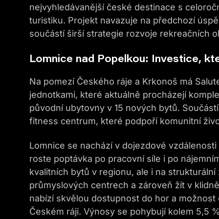
nejvyhledávanější české destinace s celoročn
turistiku. Projekt navazuje na předchozí úsp
součástí širší strategie rozvoje rekreačních o
Lomnice nad Popelkou: Investice, kt
Na pomezí Českého ráje a Krkonoš má Salut
jednotkami, které aktuálně procházejí komple
původní ubytovny v 15 nových bytů. Součástí
fitness centrum, které podpoří komunitní živo
Lomnice se nachází v dojezdové vzdálenosti 
roste poptávka po pracovní síle i po nájemní
kvalitních bytů v regionu, ale i na strukturá
průmyslových centrech a zároveň žít v klidně
nabízí skvělou dostupnost do hor a možnost 
Českém ráji. Výnosy se pohybují kolem 5,5 %