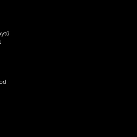
bytů
t
o
 od