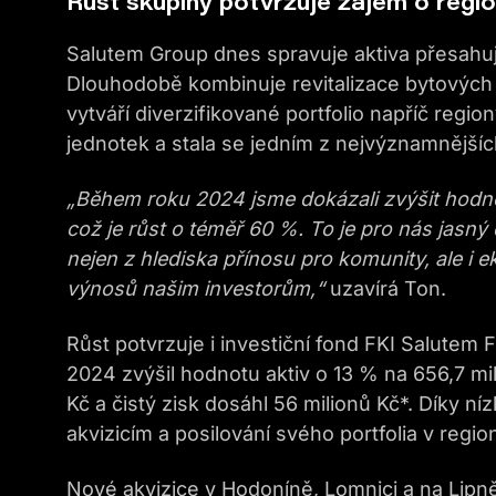
Růst skupiny potvrzuje zájem o regio
Salutem Group dnes spravuje aktiva přesahujíc
Dlouhodobě kombinuje revitalizace bytových
vytváří diverzifikované portfolio napříč regio
jednotek a stala se jedním z nejvýznamnějších
„Během roku 2024 jsme dokázali zvýšit hodnot
což je růst o téměř 60 %. To je pro nás jasný
nejen z hlediska přínosu pro komunity, ale i 
výnosů našim investorům,“
uzavírá Ton.
Růst potvrzuje i investiční fond FKI Salutem 
2024 zvýšil hodnotu aktiv o 13 % na 656,7 mi
Kč a čistý zisk dosáhl 56 milionů Kč*. Díky n
akvizicím a posilování svého portfolia v regio
Nové akvizice v Hodoníně, Lomnici a na Lipně