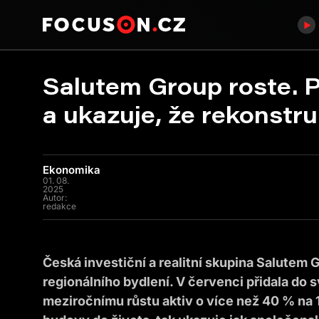
Salutem Group roste. P
a ukazuje, že rekonstru
Ekonomika
01. 08.
2025
Autor:
redakce
Česká investiční a realitní skupina Salutem G
regionálního bydlení. V červenci přidala do 
meziročnímu růstu aktiv o více než 40 % na 1