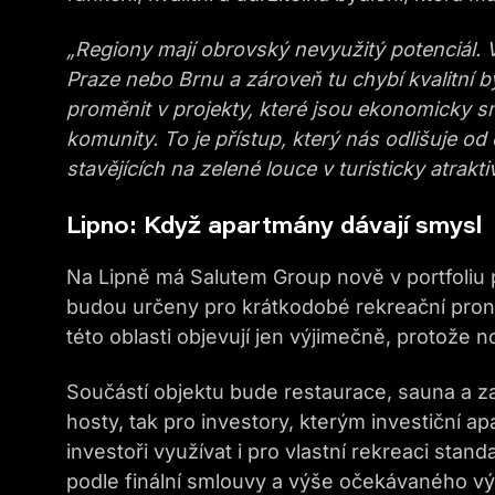
„Regiony mají obrovský nevyužitý potenciál.
Praze nebo Brnu a zároveň tu chybí kvalitní by
proměnit v projekty, které jsou ekonomicky s
komunity. To je přístup, který nás odlišuje 
stavějících na zelené louce v turisticky atrakti
Lipno: Když apartmány dávají smysl
Na Lipně má Salutem Group nově v portfoliu 
budou určeny pro krátkodobé rekreační proná
této oblasti objevují jen výjimečně, protože 
Součástí objektu bude restaurace, sauna a zahr
hosty, tak pro investory, kterým investiční
investoři využívat i pro vlastní rekreaci stan
podle finální smlouvy a výše očekávaného výn