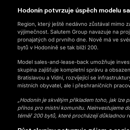
Hodonín potvrzuje úspěch modelu sa
Region, který ještě nedávno zůstával mimo z
výjimečnost. Salutem Group navazuje na proj
pronajatých od prvního dne. Nově má ve svém
bytů v Hodoníně se tak blíží 200.
Model sales-and-lease-back umožňuje invest
skupina zajišťuje kompletní správu a obsazen
Bratislavou a Vídní, rozvíjející se infrastrukt
místních obyvatel, ale i přeshraničních praco
„Hodonín je skvělým příkladem toho, jak lze p
přínos pro místní komunitu. Neinvestujeme do
téměř 200 bytů, které procházejí důkladnou r