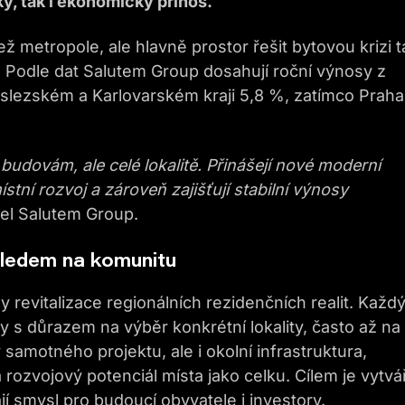
ý, tak i ekonomický přínos.
ež metropole, ale hlavně prostor řešit bytovou krizi 
 Podle dat Salutem Group dosahují roční výnosy z
slezském a Karlovarském kraji 5,8 %, zatímco Praha
budovám, ale celé lokalitě. Přinášejí nové moderní
stní rozvoj a zároveň zajišťují stabilní výnosy
tel Salutem Group.
ohledem na komunitu
y revitalizace regionálních rezidenčních realit. Každ
y s důrazem na výběr konkrétní lokality, často až na
 samotného projektu, ale i okolní infrastruktura,
rozvojový potenciál místa jako celku. Cílem je vytvá
ají smysl pro budoucí obyvatele i investory.