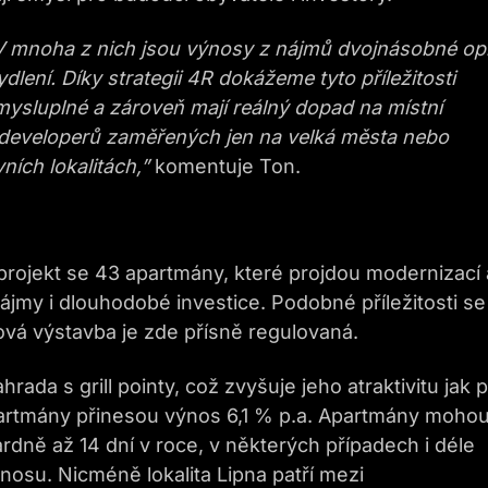
 V mnoha z nich jsou výnosy z nájmů dvojnásobné opr
dlení. Díky strategii 4R dokážeme tyto příležitosti
mysluplné a zároveň mají reálný dopad na místní
od developerů zaměřených jen na velká města nebo
vních lokalitách,”
komentuje Ton.
projekt se 43 apartmány, které projdou modernizací 
jmy i dlouhodobé investice. Podobné příležitosti se
nová výstavba je zde přísně regulovaná.
ada s grill pointy, což zvyšuje jeho atraktivitu jak 
 apartmány přinesou výnos 6,1 % p.a. Apartmány moho
dardně až 14 dní v roce, v některých případech i déle
osu. Nicméně lokalita Lipna patří mezi