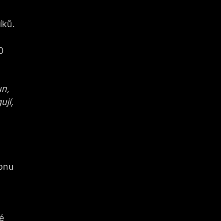
íků.
0
un,
ují,
ionu
né