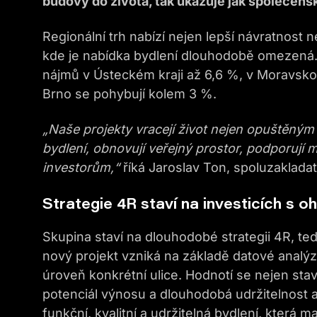
budovy do života, tak ukazuje jak společensk
Regionální trh nabízí nejen lepší návratnost n
kde je nabídka bydlení dlouhodobě omezená.
nájmů v Ústeckém kraji až 6,6 %, v Moravsko
Brno se pohybují kolem 3 %.
„Naše projekty vracejí život nejen opuštěným 
bydlení, obnovují veřejný prostor, podporují mí
investorům,“
říká Jaroslav Ton, spoluzaklada
Strategie 4R staví na investicích s 
Skupina staví na dlouhodobé strategii 4R, ted
nový projekt vzniká na základě datové analýz
úroveň konkrétní ulice. Hodnotí se nejen stav
potenciál výnosu a dlouhodobá udržitelnost a 
funkční, kvalitní a udržitelná bydlení, která m