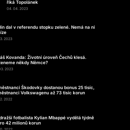
říká Topolánek
04. 04. 2023
lín dal v referendu stopku zelené. Nemá na ni
íze
03. 2023
áš Kovanda: Životní úroveň Čechů klesá.
ženeme někdy Němce?
03. 2023
ěstnanci Škodovky dostanou bonus 25 tisíc,
ěstnanci Volkswagenu až 73 tisíc korun
12. 2022
dražší fotbalista Kylian Mbappé vydělá týdně
ro 42 milionů korun
10. 2022