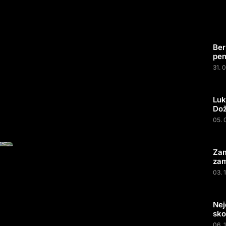
Ber
pen
31. 
Luk
Do
05. 
Zam
zam
03. 
Nej
sko
06. 