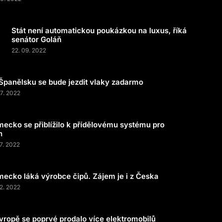
Stát není automatickou poukázkou na luxus, říká
senátor Goláň
22. 09. 2022
Španělsku se bude jezdit vlaky zadarmo
07. 2022
ecko se přiblížilo k přídělovému systému pro
n
07. 2022
ecko láká výrobce čipů. Zájem je i z Česka
02. 2022
vropě se poprvé prodalo více elektromobilů