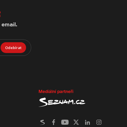
R
 email.
Odebírat
Mediální partneři