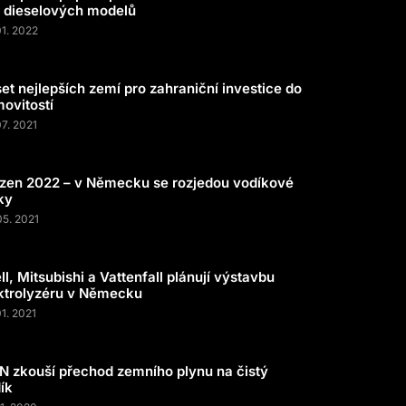
 dieselových modelů
01. 2022
et nejlepších zemí pro zahraniční investice do
ovitostí
07. 2021
zen 2022 – v Německu se rozjedou vodíkové
ky
05. 2021
ll, Mitsubishi a Vattenfall plánují výstavbu
ktrolyzéru v Německu
01. 2021
N zkouší přechod zemního plynu na čistý
ík