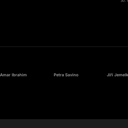
30. 
Amar Ibrahim
Petra Savino
Jiří Jemel