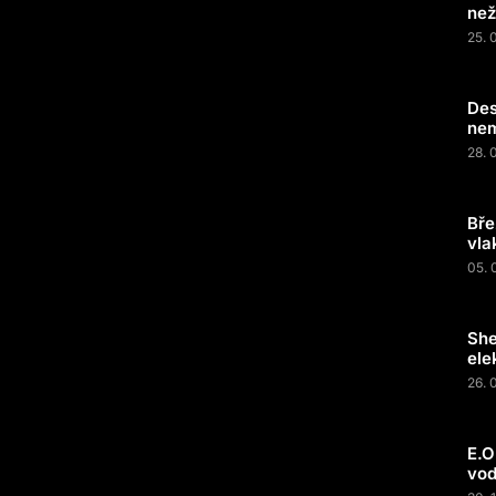
než
25. 
Des
nem
28. 
Bře
vla
05. 
She
ele
26. 
E.O
vod