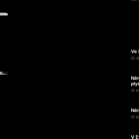
Ve 
21. 
Něm
ply
17. 
Něm
17. 
V E