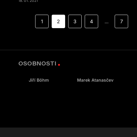
18. 01. 2021
1
2
3
4
7
…
OSOBNOSTI
Jiří Böhm
Marek Atanasčev