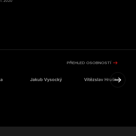
11. 2020
PŘEHLED OSOBNOSTÍ
ka
Jakub Vysocký
Vítězslav Hruška