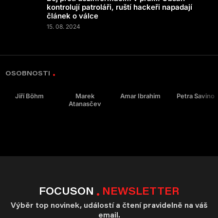
kontrolují patroláři, ruští hackeři napadají
článek o válce
15. 08. 2024
OSOBNOSTI
Jiří Böhm
Marek
Amar Ibrahim
Petra Savino
Atanasčev
FOCUSON
NEWSLETTER
Výběr top novinek, událostí a čtení pravidelně na váš
email.