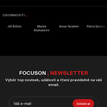
OSOBNOSTI
Jiří Böhm
Marek
Amar Ibrahim
Petra Savino
Atanasčev
FOCUSON
NEWSLETTER
Výběr top novinek, událostí a čtení pravidelně na váš
email.
Odebírat