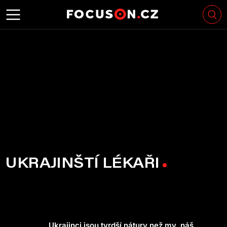
UKRAJINŠTÍ LÉKAŘI
Ukrajinci jsou tvrdší nátury než my, náš