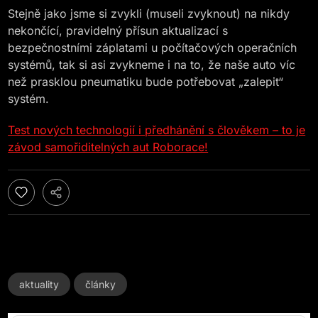
Stejně jako jsme si zvykli (museli zvyknout) na nikdy
nekončící, pravidelný přísun aktualizací s
bezpečnostními záplatami u počítačových operačních
systémů, tak si asi zvykneme i na to, že naše auto víc
než prasklou pneumatiku bude potřebovat „zalepit“
systém.
Test nových technologií i předhánění s člověkem – to je
závod samořiditelných aut Roborace!
aktuality
články