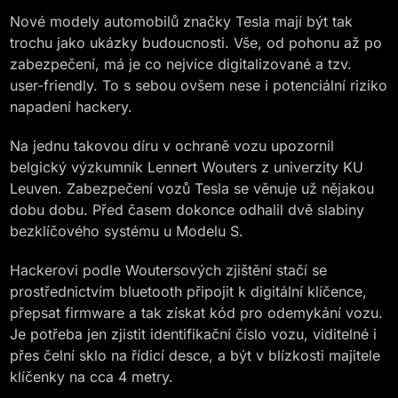
Nové modely automobilů značky Tesla mají být tak
trochu jako ukázky budoucnosti. Vše, od pohonu až po
zabezpečení, má je co nejvíce digitalizované a tzv.
user-friendly. To s sebou ovšem nese i potenciální riziko
napadení hackery.
Na jednu takovou díru v ochraně vozu upozornil
belgický výzkumník Lennert Wouters z univerzity KU
Leuven. Zabezpečení vozů Tesla se věnuje už nějakou
dobu dobu. Před časem dokonce odhalil dvě slabiny
bezklíčového systému u Modelu S.
Hackerovi podle Woutersových zjištění stačí se
prostřednictvím bluetooth připojit k digitální klíčence,
přepsat firmware a tak získat kód pro odemykání vozu.
Je potřeba jen zjistit identifikační číslo vozu, viditelné i
přes čelní sklo na řídicí desce, a být v blízkosti majitele
klíčenky na cca 4 metry.