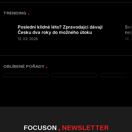
TRENDING
Poslední klidné léto? Zpravodajci dávají
Svě
Česku dva roky do možného útoku
nej
12. 03. 2026
14. 
OBLÍBENÉ POŘADY
FOCUSON
NEWSLETTER