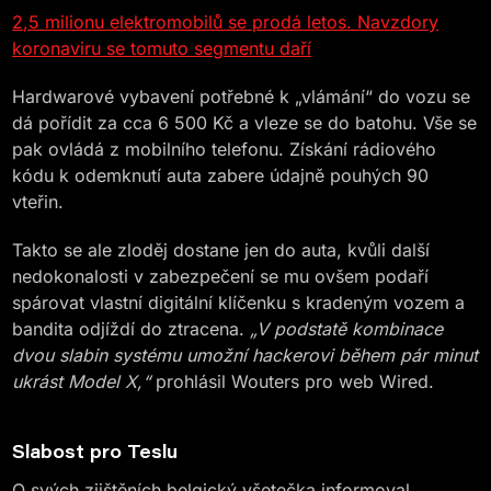
2,5 milionu elektromobilů se prodá letos. Navzdory
koronaviru se tomuto segmentu daří
Hardwarové vybavení potřebné k „vlámání“ do vozu se
dá pořídit za cca 6 500 Kč a vleze se do batohu. Vše se
pak ovládá z mobilního telefonu. Získání rádiového
kódu k odemknutí auta zabere údajně pouhých 90
vteřin.
Takto se ale zloděj dostane jen do auta, kvůli další
nedokonalosti v zabezpečení se mu ovšem podaří
spárovat vlastní digitální klíčenku s kradeným vozem a
bandita odjíždí do ztracena.
„V podstatě kombinace
dvou slabin systému umožní hackerovi během pár minut
ukrást Model X,“
prohlásil Wouters pro web Wired.
Slabost pro Teslu
O svých zjištěních belgický všetečka informoval