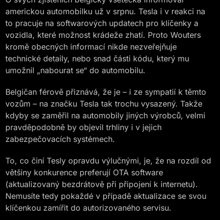
americkou automobilku už v srpnu. Tesla i v reakci na
to pracuje na softwarových updatech pro klíčenky a
vozidla, které možnost krádeže zhatí. Proto Wouters
kromě obecných informací nikde nezveřejňuje
technické detaily, nebo snad části kódu, který mu
umožnil „nabourat se“ do automobilu.
Belgičan férově přiznává, že je – i ze sympatií k těmto
vozům – na značku Tesla tak trochu vysazený. Takže
kdyby se zaměřil na automobily jiných výrobců, velmi
pravděpodobně by objevil trhliny i v jejich
zabezpečovacích systémech.
To, co činí Tesly opravdu výlučnými, je, že na rozdíl od
většiny konkurence preferují OTA software
(aktualizovaný bezdrátově při připojení k internetu).
Nemusíte tedy pokaždé v případě aktualizace se svou
klíčenkou zamířit do autorizovaného servisu.