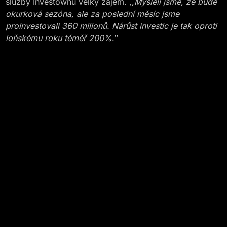
služby Investownu velký zájem. ,
,Mysleli jsme, že bude
okurková sezóna, ale za poslední měsíc jsme
proinvestovali 360 milionů. Nárůst investic je tak oproti
loňskému roku téměř 200%
.’’