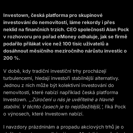
Investown, česká platforma pro skupinové
investování do nemovitostí, láme rekordy i přes
neklid na finančních trzích. CEO společnosti Alan Pock
v rozhovoru pro pořad eMoney odhaluje, jak se firmě
podařilo přilákat více než 100 tisíc uživatelů a
dosáhnout měsíčního meziročního nárůstu investic o
200 %.
V době, kdy tradiční investiční trhy procházejí
turbulencemi, hledají investoři stabilnější alternativy.
Jednou z nich může být kolektivní investování do
nemovitostí, které nabízí například česká platforma
Investown. ,
,Zúročení u nás je uvěřitelné a hlavně
stabilní. V těchto časech je to nejdůležitější,‘
‚ říká Pock
o výnosech, které Investown nabízí.
I navzdory prázdninám a propadu akciových trhů je o