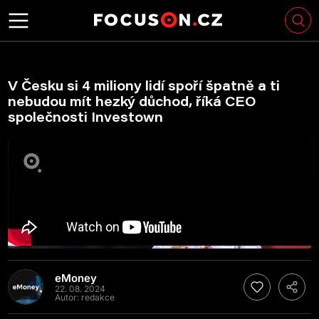
V Česku si 4 miliony lidí spoří špatně a ti
nebudou mít hezký důchod, říká CEO
společnosti Investown
eMoney
22. 08. 2024
Autor:
redakce