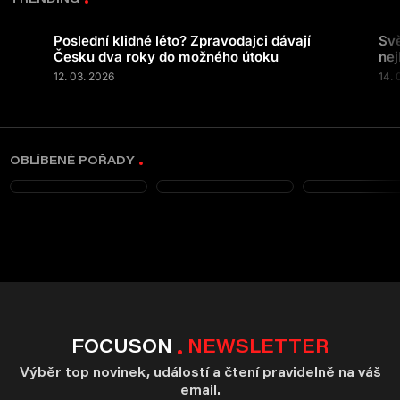
Poslední klidné léto? Zpravodajci dávají
Svě
Česku dva roky do možného útoku
nej
12. 03. 2026
14. 
OBLÍBENÉ POŘADY
FOCUSON
NEWSLETTER
Výběr top novinek, událostí a čtení pravidelně na váš
email.