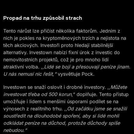
Propad na trhu způsobil strach
Tento nárůst lze přičíst několika faktorům. Jedním z
nich je pokles na kryptoměnových trzích a nejistota na
těch akciových. Investoři proto hledají stabilnější
alternativy. Investown nabízí fixní úrok z investic do
nemovitostních projektů, což je pro mnoho lidí
atraktivní volba. ,
,Lidé se bojí a přesouvají peníze jinam.
U nás nemusí nic řešit,“
vysvětluje Pock.
Investown se snaží oslovit i drobné investory. ,
,Můžete
investovat třeba od 500 korun
,“ doplňuje. Tento přístup
umožňuje i lidem s menšími úsporami podílet se na
výnosech z realitního trhu. ,
,Od začátku jsme se snažili
soustředit na dlouhodobé spoření, aby si lidé mohli
odkládat peníze na důchod, protože důchody spíše
nebudou.“