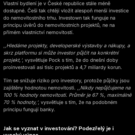
Vlastní bydlení je v České republice stále méně
dostupné. Češi tak chtějí vložit alespoň menší investice
do nemovitostního trhu. Investown tak funguje na
principu úvěrů do nemovitostních projektů, ne na
přímém vlastnictví nemovitostí.
,
,Hledáme projekty, developerské výstavby a nákupy, a
skrz platformu si může investor půjčit na konkrétní
projekt,‘
‚ vysvětluje Pock s tím, že do dnešní doby
proinvestovali asi tisíc projektů a 4,7 miliardy korun.
Tím se snižuje riziko pro investory, protože půjčky jsou
zajištěny hodnotou nemovitosti. ,
,Nikdy nepůjčujeme na
100 % hodnoty nemovitosti. Průměr je 67 %, maximálně
70 % hodnoty,‘
‚ vysvětluje s tím, že na podobném
principu fungují banky.
Jak se vyznat v investování? Podezřelý je i
vysoký výnos