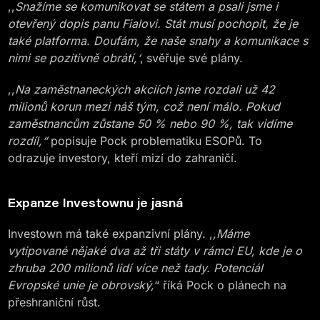
,,
Snažíme se komunikovat se státem a psali jsme i
otevřený dopis panu Fialovi. Stát musí pochopit, že je
také platforma. Doufám, že naše snahy a komunikace s
nimi se pozitivně obrátí,‘
‚ svěřuje své plány.
,,
Na zaměstnaneckých akciích jsme rozdali už 42
milionů korun mezi náš tým, což není málo. Pokud
zaměstnancům zůstane 50 % nebo 90 %, tak vidíme
rozdíl,“
popisuje Pock problematiku ESOPů. To
odrazuje investory, kteří mizí do zahraničí.
Expanze Investownu je jasná
Investown má také expanzivní plány. ,
,Máme
vytipované nějaké dva až tři státy v rámci EU, kde je o
zhruba 200 milionů lidí více než tady. Potenciál
Evropské unie je obrovský,
“ říká Pock o plánech na
přeshraniční růst.