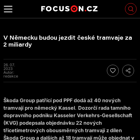
V Německu budou jezdit české tramvaje za
2 miliardy
26. 07.
2023
Autor:
redakce
Škoda Group patřící pod PPF dodá až 40 nových
tramvají pro německý Kassel
.
Dozorčí rada tamního
dopravního podniku Kasseler Verkehrs-Gesellschaft
(KVG) podepsala objednávku 22 nových
třicetimetrových obousměrných tramvají z dílen
Škoda Group a dalších až 18 tramvají může objednat v