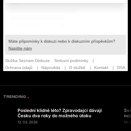
TRENDING
Poslední klidné léto? Zpravodajci dávají
Svě
Česku dva roky do možného útoku
nej
12. 03. 2026
14. 