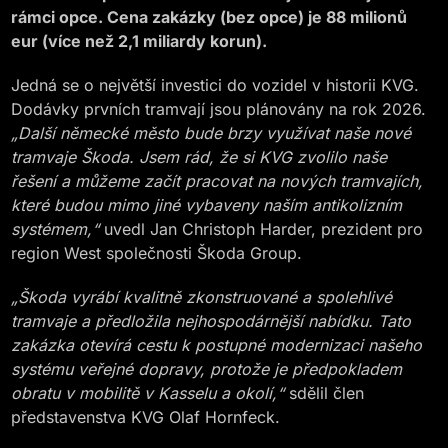
rámci opce. Cena zakázky (bez opce) je 88 milionů
eur (více než 2,1 miliardy korun).
Jedná se o největší investici do vozidel v historii KVG.
Dodávky prvních tramvají jsou plánovány na rok 2026.
„Další německé město bude brzy využívat naše nové
tramvaje Škoda. Jsem rád, že si KVG zvolilo naše
řešení a můžeme začít pracovat na nových tramvajích,
které budou mimo jiné vybaveny naším antikolizním
systémem,“
uvedl Jan Christoph Harder, prezident pro
region West společnosti Škoda Group.
„Škoda vyrábí kvalitně zkonstruované a spolehlivé
tramvaje a předložila nejhospodárnější nabídku. Tato
zakázka otevírá cestu k postupné modernizaci našeho
systému veřejné dopravy, protože je předpokladem
obratu v mobilitě v Kasselu a okolí,“
sdělil člen
představenstva KVG Olaf Hornfeck.