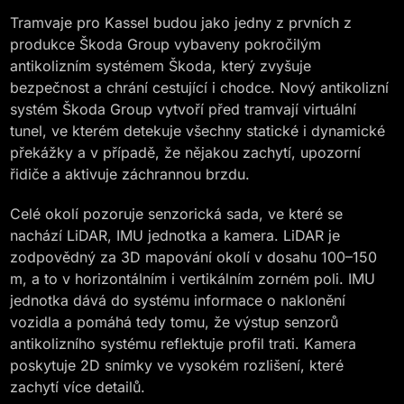
Tramvaje pro Kassel budou jako jedny z prvních z
produkce Škoda Group vybaveny pokročilým
antikolizním systémem Škoda, který zvyšuje
bezpečnost a chrání cestující i chodce. Nový antikolizní
systém Škoda Group vytvoří před tramvají virtuální
tunel, ve kterém detekuje všechny statické i dynamické
překážky a v případě, že nějakou zachytí, upozorní
řidiče a aktivuje záchrannou brzdu.
Celé okolí pozoruje senzorická sada, ve které se
nachází LiDAR, IMU jednotka a kamera. LiDAR je
zodpovědný za 3D mapování okolí v dosahu 100–150
m, a to v horizontálním i vertikálním zorném poli. IMU
jednotka dává do systému informace o naklonění
vozidla a pomáhá tedy tomu, že výstup senzorů
antikolizního systému reflektuje profil trati. Kamera
poskytuje 2D snímky ve vysokém rozlišení, které
zachytí více detailů.