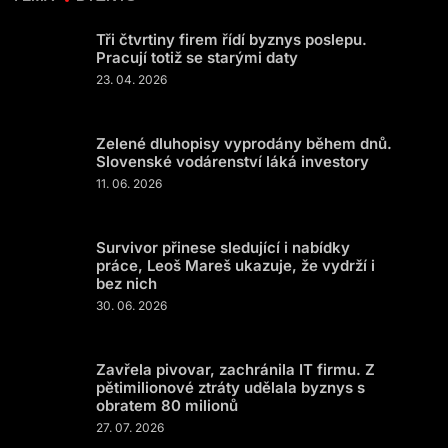
Tři čtvrtiny firem řídí byznys poslepu.
Pracují totiž se starými daty
23. 04. 2026
Zelené dluhopisy vyprodány během dnů.
Slovenské vodárenství láká investory
11. 06. 2026
Survivor přinese sledující i nabídky
práce, Leoš Mareš ukazuje, že vydrží i
bez nich
30. 06. 2026
Zavřela pivovar, zachránila IT firmu. Z
pětimilionové ztráty udělala byznys s
obratem 80 milionů
27. 07. 2026