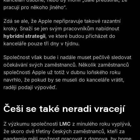
pracují pro někoho jiného“.
Zdá se ale, že Apple nepřipravuje takové razantní
kroky. Snaží se jen svým pracovníkům nabídnout
hybridní strategii
, ve které budou přicházet do
kanceláře pouze tři dny v týdnu.
Společnost však bude i nadále muset pečlivě sledovat
očekávání svých zaměstnanců. Několik zaměstnanců
společnosti Apple už totiž v dubnu loňského roku
navrhlo, že pokud by se museli do kanceláře vrátit,
raději podají výpověď.
Češi se také neradi vracejí
Z výzkumu společnosti
LMC
z minulého roku vyplývá,
že skoro dvě třetiny českých zaměstnanců, kteří za
pandemie měli možnost pracovat z domova, by home