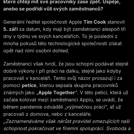
které chtějí mít své pracovníky zase zpět. Uspěje,
anebo se podřídí vůli svých zaměstnanců?
Generální ředitel společnosti Apple
Tim Cook
stanovil
5. září
za datum, kdy mají být zaměstnanci alespoň tři
dny v týdnu ve svých kancelářích. To je poslední z
mnoha pokusů této technologické společnosti získat
opět nad nimi osobní dohled.
Zaměstnanci však tvrdí, že jsou schopni podávat stejně
dobré výkony i při práci na dálku, stejně jako kdyby
pracovali v kanceláři. Tento svůj názor prosazují i za
pomoci
petice
, kterou sepsala skupina pracovníků
známých jako „
Apple Together
“. V této petici, která už
začala kolovat mezi zaměstnanci Applu, se uvádí, že
během pandemie odváděli „výjimečnou práci“, ať už
pracovali z domova, nebo z kanceláře.
„
Zaznamenáváme však nárůst pravidel omezujících naši
schopnost pokračovat ve firemní spolupráci. Svoboda a