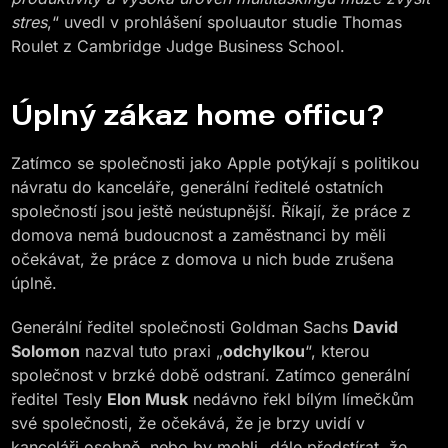
stres
,“ uvedl v prohlášení spoluautor studie Thomas
Roulet z Cambridge Judge Business School.
Úplný zákaz home officu?
Zatímco se společnosti jako Apple potýkají s politikou
návratu do kanceláře, generální ředitelé ostatních
společností jsou ještě neústupnější. Říkají, že práce z
domova nemá budoucnost a zaměstnanci by měli
očekávat, že práce z domova u nich bude zrušena
úplně.
Generální ředitel společnosti Goldman Sachs
David
Solomon
nazval tuto praxi „
odchylkou
“, kterou
společnost v brzké době odstraní. Zatímco generální
ředitel Tesly
Elon Musk
nedávno řekl bílým límečkům
své společnosti, že očekává, že je brzy uvidí v
kanceláři osobně, nebo by mohli „dále předstírat, že