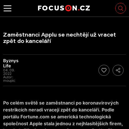
Zaměstnanci Applu se nechtějí už vracet
zpět do kanceláří
Byznys
Life
04. 09.
2022
Autor:
moupic
Po celém světě se zaměstnanci po koronavirových
restrikcích neradi vracejí zpět do kanceláří. Podle
portálu Fortune.com se americká technologická
společnost Apple stala jednou z nejhlasitějších firem,