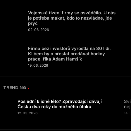
Vojenské řízení firmy se osvědčilo. U nás
je potřeba makat, kdo to nezvládne, jde
pryč
02. 06. 2026
Firma bez investorů vyrostla na 30 lidí.
Klíčem bylo přestat prodávat hodiny
práce, říká Adam Hamšík
19. 06. 2026
TRENDING
Poslední klidné léto? Zpravodajci dávají
Svě
Česku dva roky do možného útoku
nej
12. 03. 2026
14. 