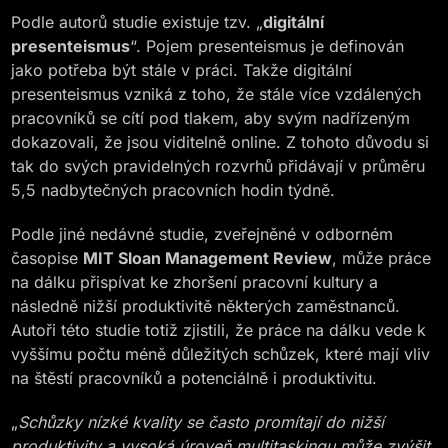
Podle autorů studie existuje tzv. „
digitální
presenteismus
“. Pojem presenteismus je definován
jako potřeba být stále v práci. Takže digitální
presenteismus vzniká z toho, že stále více vzdálených
pracovníků se cítí pod tlakem, aby svým nadřízeným
dokazovali, že jsou viditelně online. Z tohoto důvodu si
tak do svých pravidelných rozvrhů přidávají v průměru
5,5 nadbytečných pracovních hodin týdně.
Podle jiné nedávné studie, zveřejněné v odborném
časopise
MIT Sloan Management Review
, může práce
na dálku přispívat ke zhoršení pracovní kultury a
následně nižší produktivitě některých zaměstnanců.
Autoři této studie totiž zjistili, že práce na dálku vede k
vyššímu počtu méně důležitých schůzek, které mají vliv
na štěstí pracovníků a potenciálně i produktivitu.
„
Schůzky nízké kvality se často promítají do nižší
produktivity a vysoká úroveň multitaskingu může zvýšit