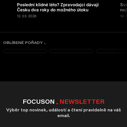
Poslední klidné léto? Zpravodajci dávají
Svě
Česku dva roky do možného útoku
nej
12. 03. 2026
14. 
OBLÍBENÉ POŘADY
FOCUSON
NEWSLETTER
Výběr top novinek, událostí a čtení pravidelně na váš
email.