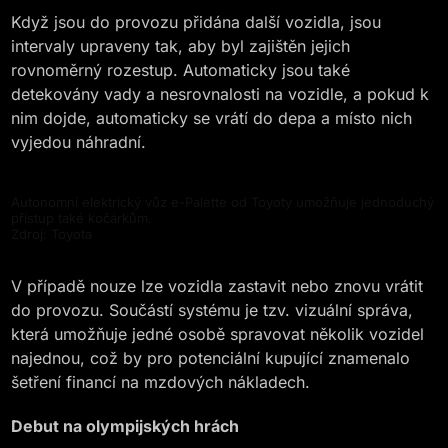
Když jsou do provozu přidána další vozidla, jsou
intervaly upraveny tak, aby byl zajištěn jejich
rovnoměrný rozestup. Automaticky jsou také
detekovány vady a nesrovnalosti na vozidle, a pokud k
nim dojde, automaticky se vrátí do depa a místo nich
vyjedou náhradní.
Autonomní elektrický vůz e-Palette od Toyoty umožňuje jednoduchý
přístup také kočárkům.
Zdroj: Toyota
V případě nouze lze vozidla zastavit nebo znovu vrátit
do provozu. Součástí systému je tzv. vizuální správa,
která umožňuje jedné osobě spravovat několik vozidel
najednou, což by pro potenciální kupující znamenalo
šetření financí na mzdových nákladech.
Debut na olympijských hrách