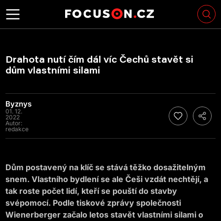
Drahota nutí čím dál víc Čechů stavět si
dům vlastními silami
Byznys
01. 12.
2022
Autor:
redakce
Dům postavený na klíč se stává těžko dosažitelným
snem. Vlastního bydlení se ale Češi vzdát nechtějí, a
tak roste počet lidí, kteří se pouští do stavby
svépomocí. Podle tiskové zprávy společnosti
Wienerberger začalo letos stavět vlastními silami o