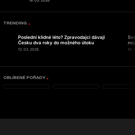
19. 03. 2026
TRENDING
Poslední klidné léto? Zpravodajci dávají
Svě
Česku dva roky do možného útoku
nej
12. 03. 2026
14. 
OBLÍBENÉ POŘADY