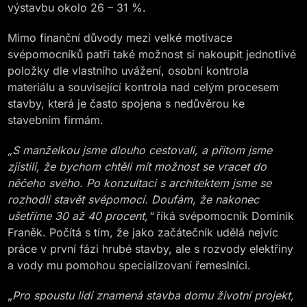
výstavbu okolo 26 – 31 %.
Mimo finanční důvody mezi velké motivace
svépomocníků patří také možnost si nakoupit jednotlivé
položky dle vlastního uvážení, osobní kontrola
materiálu a související kontrola nad celým procesem
stavby, která je často spojena s nedůvěrou ke
stavebním firmám.
„S manželkou jsme dlouho cestovali, a přitom jsme
zjistili, že bychom chtěli mít možnost se vracet do
něčeho svého. Po konzultaci s architektem jsme se
rozhodli stavět svépomocí. Doufám, že nakonec
ušetříme 30 až 40 procent,“
říká svépomocník Dominik
Franěk. Počítá s tím, že jako začátečník udělá nejvíc
práce v první fázi hrubé stavby, ale s rozvody elektřiny
a vody mu pomohou specializovaní řemeslníci.
„
Pro spoustu lidí znamená stavba domu životní projekt,