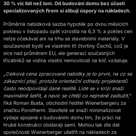
30 % víc lidí než loni. Od budování domu bez účasti
specializovaných firem si slibují úspory na nákladech.
Průměrná nabídková sazba hypoték po dvou měsících
poklesu v listopadu opět vzrostla na 6,3 % a pokles cen
nelze očekávat ani na trhu se stavebními materiály. V
současnosti bydlí ve vlastním tři čtvrtiny Čechů, což je
sice nad průměrem EU, ale generaci současných
třicátníků se vidina vlastní nemovitosti na klíč vzdaluje.
„
Celková cena zpracované nabídky je to první, na co se
zákazníci ptají, protože orientační odhady projektantů
často neodpovídají dané realitě. Lidé se v krizi snaží
maximálně šetřit, a navíc se chtějí co nejméně zadlužit
,“
říká Roman Busta, obchodní ředitel Wienerbergeru za
značku Porotherm. Stavitelé se snaží minimalizovat
výdaje spojené s budováním domu tím, že práci na
hrubé konstrukci obstarají sami. Mohou tak dle dat
společnosti Wienerberger ušetřit na nákladech za