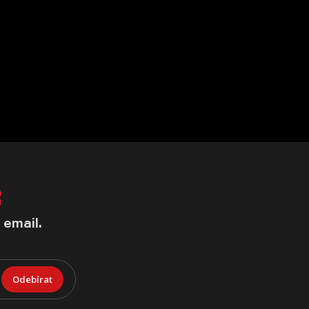
R
 email.
Odebírat