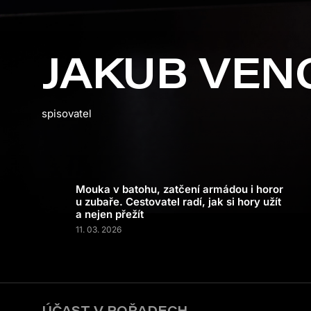
JAKUB VENG
spisovatel
Mouka v batohu, zatčení armádou i horor
u zubaře. Cestovatel radí, jak si hory užít
a nejen přežít
11. 03. 2026
ÚČAST V POŘADECH