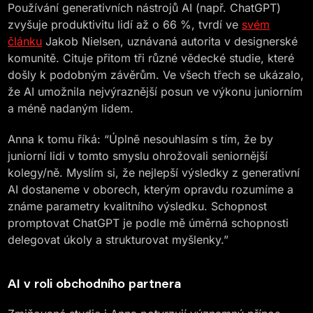
Používání generativních nástrojů AI (např. ChatGPT)
zvyšuje produktivitu lidí až o 66 %, tvrdí ve
svém
článku
Jakob Nielsen, uznávaná autorita v designerské
komunitě. Cituje přitom tři různé vědecké studie, které
došly k podobným závěrům. Ve všech třech se ukázalo,
že AI umožnila nejvýraznější posun ve výkonu juniorním
a méně nadaným lidem.
Anna k tomu říká: “Úplně nesouhlasím s tím, že by
juniorní lidi v tomto smyslu ohrožovali seniornější
kolegy/ně. Myslím si, že nejlepší výsledky z generativní
AI dostaneme v oborech, kterým opravdu rozumíme a
známe parametry kvalitního výsledku. Schopnost
promptovat ChatGPT je podle mě úměrná schopnosti
delegovat úkoly a strukturovat myšlenky.”
AI v roli obchodního partnera