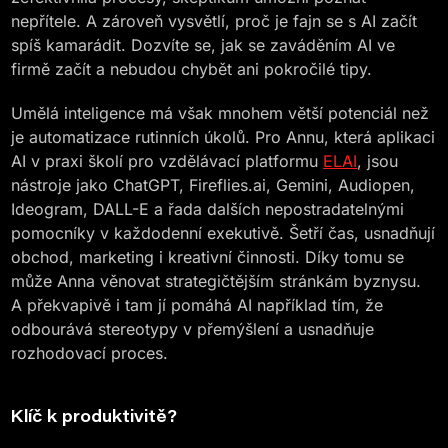
nepřítele. A zároveň vysvětlí, proč je fajn se s AI začít
spíš kamarádit. Dozvíte se, jak se zaváděním AI ve
firmě začít a nebudou chybět ani pokročilé tipy.
Umělá inteligence má však mnohem větší potenciál než
je automatizace rutinních úkolů. Pro Annu, která aplikaci
AI v praxi školí pro vzdělávací platformu
ELAI
, jsou
nástroje jako ChatGPT, Fireflies.ai, Gemini, Audiopen,
Ideogram, DALL-E a řada dalších nepostradatelnými
pomocníky v každodenní exekutivě. Šetří čas, usnadňují
obchod, marketing i kreativní činnosti. Díky tomu se
může Anna věnovat strategičtějším stránkám byznysu.
A překvapivě i tam jí pomáhá AI například tím, že
odbourává stereotypy v přemýšlení a usnadňuje
rozhodovací proces.
Klíč k produktivitě?