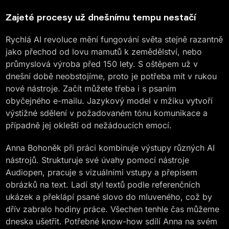
Zajeté procesy už dnešnímu tempu nestačí
Rychlá AI revoluce mění fungování světa stejně razantně
jako přechod od lovu mamutů k zemědělství, nebo
průmyslová výroba před 150 lety. S oštěpem už v
dnešní době neobstojíme, proto je potřeba mít v rukou
nové nástroje. Začít můžete třeba i s psaním
obyčejného e-mailu. Jazykový model v mžiku vytvoří
výstižné sdělení v požadovaném tónu komunikace a
případně jej okleští od nežádoucích emocí.
Anna Bohoněk při práci kombinuje výstupy různých AI
nástrojů. Strukturuje své úvahy pomocí nástroje
Audiopen, pracuje s vizuálními vstupy a přepisem
obrázků na text. Ladí styl textů podle referenčních
ukázek a překlápí psané slovo do mluveného, což by
dřív zabralo hodiny práce. Všechen tenhle čas můžeme
dneska ušetřit. Potřebné know-how sdílí Anna na svém