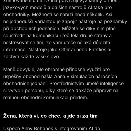
Zmiňované studie i Anna potvrzují významný přínos
jazykových modelů a dalších nástrojů AI také pro
obchodníky. Možností se nabízí hned několik. Asi
nejjednodušší variantou je zapojit nástroje na poznámky
při obchodních jednáních. Můžete se díky nim plně
soustředit na komunikaci i řeč těla druhé strany a
nestresovat se tím, že vám uteče nějaká důležitá
informace. Nástroje jako Otter.ai nebo Fireflies.ai
zachytí každé vaše slovo.
Méně obvyklé, ale ohromně přínosné využití pro
úspěšný obchod našla Anna v simulacích náročních
obchodních jednání. Prostřednictvím umělé inteligence
si vytvoří personu, díky které se dokáže připravit na
reálnou obchodní komunikaci předem.
Žena, která ví, co chce, a jde si za tím
Úspěch Anny Bohoněk s integrováním AI do