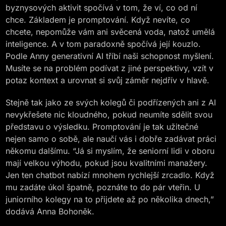
byznysových aktivit spočívá v tom, že ví, co od ní
chce. Základem je promptování. Když nevíte, co
chcete, nepomůže vám ani svěcená voda, natož umělá
inteligence. A v tom paradoxně spočívá její kouzlo.
Podle Anny generativní AI tříbí naši schopnost myšlení.
Musíte se na problém podívat z jiné perspektivy, vzít v
potaz kontext a urovnat si svůj záměr nejdřív v hlavě.
Stejně tak jako ze svých kolegů či podřízených ani z AI
nevykřešete nic kloudného, pokud neumíte sdělit svou
představu o výsledku. Promptování je tak užitečné
nejen samo o sobě, ale naučí vás i dobře zadávat práci
někomu dalšímu. “Já si myslím, že seniorní lidi v oboru
mají velkou výhodu, pokud jsou kvalitními manažery.
Jen ten chatbot nabízí mnohem rychlejší zrcadlo. Když
mu zadáte úkol špatně, poznáte to do pár vteřin. U
juniorního kolegy na to přijdete až po několika dnech,”
dodává Anna Bohoněk.