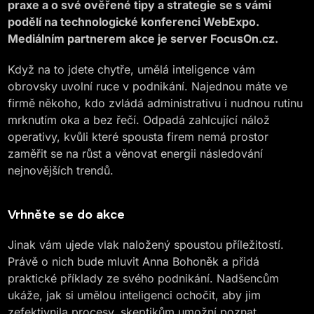
praxe a o své ověřené tipy a strategie se s vámi
podělí na technologické konferenci WebExpo.
Mediálním partnerem akce je server FocusOn.cz.
Když na to jdete chytře, umělá inteligence vám
obrovsky uvolní ruce v podnikání. Najednou máte ve
firmě někoho, kdo zvládá administrativu i nudnou rutinu
mrknutím oka a bez řečí. Odpadá zahlcující nálož
operativy, kvůli které spousta firem nemá prostor
zaměřit se na růst a věnovat energii následování
nejnovějších trendů.
Vrhněte se do akce
Jinak vám ujede vlak naložený spoustou příležitostí.
Právě o nich bude mluvit Anna Bohoněk a přidá
praktické příklady ze svého podnikání. Nadšencům
ukáže, jak si umělou inteligenci ochočit, aby jim
zefektivnila procesy, skeptikům umožní poznat