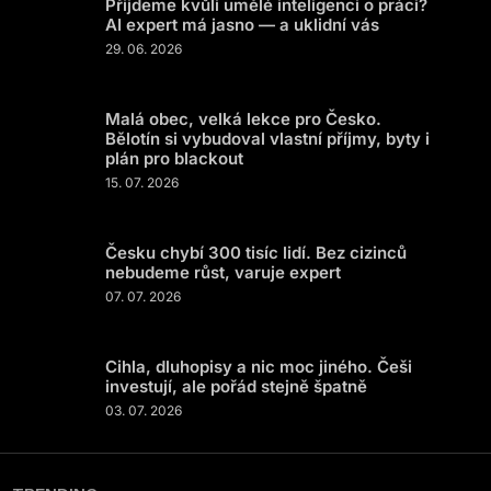
Přijdeme kvůli umělé inteligenci o práci?
AI expert má jasno — a uklidní vás
29. 06. 2026
Malá obec, velká lekce pro Česko.
Bělotín si vybudoval vlastní příjmy, byty i
plán pro blackout
15. 07. 2026
Česku chybí 300 tisíc lidí. Bez cizinců
nebudeme růst, varuje expert
07. 07. 2026
Cihla, dluhopisy a nic moc jiného. Češi
investují, ale pořád stejně špatně
03. 07. 2026