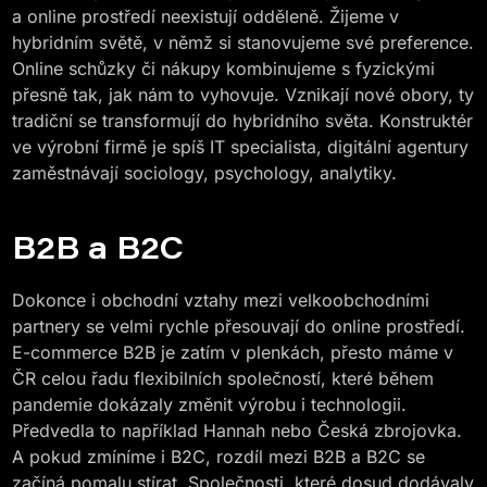
a online prostředí neexistují odděleně. Žijeme v
hybridním světě, v němž si stanovujeme své preference.
Online schůzky či nákupy kombinujeme s fyzickými
přesně tak, jak nám to vyhovuje. Vznikají nové obory, ty
tradiční se transformují do hybridního světa. Konstruktér
ve výrobní firmě je spíš IT specialista, digitální agentury
zaměstnávají sociology, psychology, analytiky.
B2B a B2C
Dokonce i obchodní vztahy mezi velkoobchodními
partnery se velmi rychle přesouvají do online prostředí.
E-commerce B2B je zatím v plenkách, přesto máme v
ČR celou řadu flexibilních společností, které během
pandemie dokázaly změnit výrobu i technologii.
Předvedla to například Hannah nebo Česká zbrojovka.
A pokud zmíníme i B2C, rozdíl mezi B2B a B2C se
začíná pomalu stírat. Společnosti, které dosud dodávaly