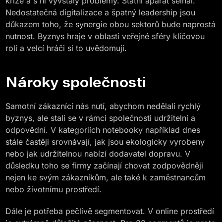
krize a s ní vyvstaly problémy. Státní aparát selhal.
Nedostatečná digitalizace a špatný leadership jsou
důkazem toho, že synergie obou sektorů bude naprostá
nutnost. Byznys hraje v oblasti veřejné sféry klíčovou
roli a velcí hráči si to uvědomují.
Nároky společnosti
Samotní zákazníci nás nutí, abychom nedělali rychlý
byznys, ale stali se v rámci společnosti udržitelní a
odpovědní. V kategoriích notebooky například dnes
stále častěji srovnávají, jak jsou ekologicky vyrobeny
nebo jak udržitelnou nabízí dodavatel dopravu. V
důsledku toho se firmy začínají chovat zodpovědněji
nejen ke svým zákazníkům, ale také k zaměstnancům
nebo životnímu prostředí.
Dále je potřeba pečlivě segmentovat. V online prostředí