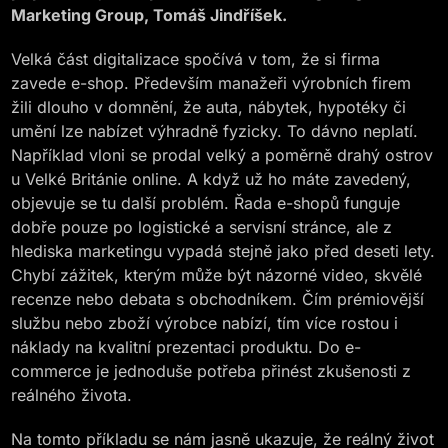
Marketing Group, Tomáš Jindříšek.
Velká část digitalizace spočívá v tom, že si firma
zavede e-shop. Především manažeři výrobních firem
žili dlouho v domnění, že auta, nábytek, hypotéky či
umění lze nabízet výhradně fyzicky. To dávno neplatí.
Například vloni se prodal velký a poměrně drahý ostrov
u Velké Británie online. A když už ho máte zavedený,
objevuje se tu další problém. Řada e-shopů funguje
dobře pouze po logistické a servisní stránce, ale z
hlediska marketingu vypadá stejně jako před deseti lety.
Chybí zážitek, kterým může být názorné video, skvělé
recenze nebo debata s obchodníkem. Čím prémiovější
službu nebo zboží výrobce nabízí, tím více rostou i
náklady na kvalitní prezentaci produktu. Do e-
commerce je jednoduše potřeba přinést zkušenosti z
reálného života.
Na tomto příkladu se nám jasně ukazuje, že reálný život