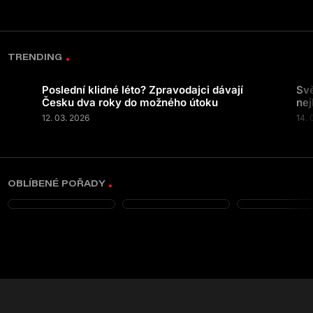
TRENDING
Poslední klidné léto? Zpravodajci dávají
Svě
Česku dva roky do možného útoku
nej
12. 03. 2026
14. 
OBLÍBENÉ POŘADY