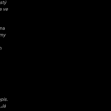
ostý
a ve
 na
smy
h
pis.
„Já