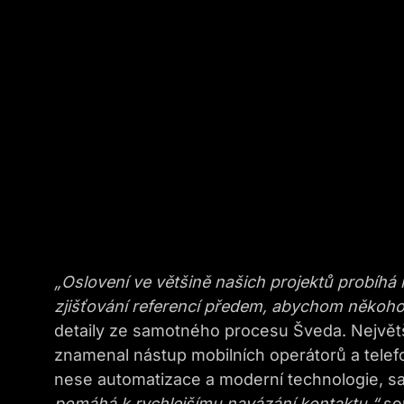
„Oslovení ve většině našich projektů probíhá 
zjišťování referencí předem, abychom někoho v
detaily ze samotného procesu Šveda. Největ
znamenal nástup mobilních operátorů a telefon
nese automatizace a moderní technologie, s
pomáhá k rychlejšímu navázání kontaktu,“
so