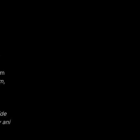
ím
m,
jde
 ani