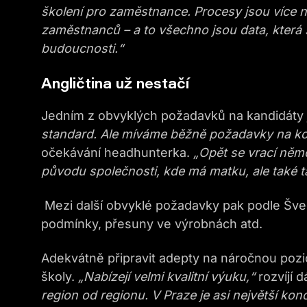
školení pro zaměstnance. Procesy jsou více n
zaměstnanců – a to všechno jsou data, která se
budoucnosti.“
Angličtina už nestačí
Jedním z obvyklých požadavků na kandidáty j
standard. Ale míváme běžně požadavky na ko
očekávání headhunterka.
„Opět se vrací němč
původu společnosti, kde má matku, ale také 
Mezi další obvyklé požadavky pak podle Šveda
podmínky, přesuny ve výrobnách atd.
Adekvátně připravit adepty na náročnou pozici
školy.
„Nabízejí velmi kvalitní výuku,“
rozvíjí 
region od regionu. V Praze je asi největší ko