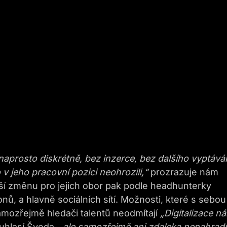
naprosto diskrétně, bez inzerce, bez dalšího vyptává
 jeho pracovní pozici neohrozili,“
prozrazuje nám
ší změnu pro jejich obor pak podle headhunterky
ů, a hlavně sociálních sítí. Možnosti, které s sebou
amozřejmě hledači talentů neodmítají
„Digitalizace n
uhlasí Šveda,
„ale samozřejmě ani zdaleka nenahradí