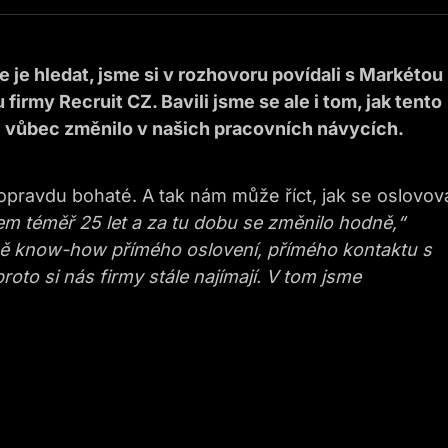
de je hledat, jsme si v rozhovoru povídali s Markétou
irmy Recruit CZ. Bavili jsme se ale i tom, jak tento
se vůbec změnilo v našich pracovních návycích.
opravdu bohaté. A tak nám může říct, jak se oslovova
em téměř 25 let a za tu dobu se změnilo hodně,“
ě know-how přímého oslovení, přímého kontaktu s
to si nás firmy stále najímají. V tom jsme