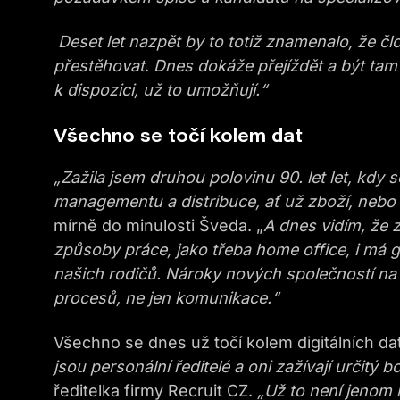
Deset let nazpět by to totiž znamenalo, že č
přestěhovat
.
Dnes dokáže přejíždět a být tam 
k dispozici, už to umožňují.“
Všechno se točí kolem dat
„Zažila jsem druhou polovinu 90. let let, kdy
managementu a distribuce, ať už zboží, nebo m
mírně do minulosti Šveda. „
A dnes vidím, že z
způsoby práce, jako třeba home office, i má 
našich rodičů. Nároky nových společností na 
procesů, ne jen komunikace.“
Všechno se dnes už točí kolem digitálních da
jsou personální ředitelé a oni zažívají určitý
ředitelka firmy Recruit CZ.
„Už to není jenom 