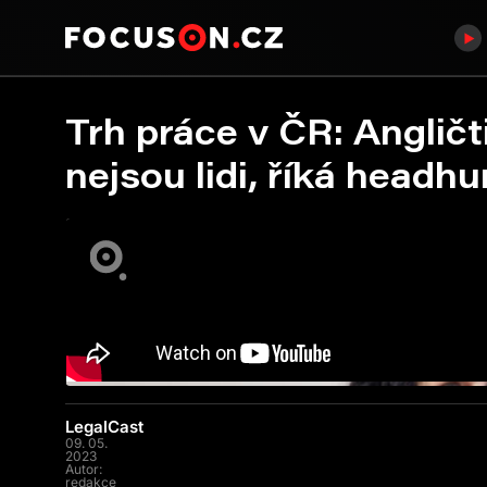
Trh práce v ČR: Angličt
nejsou lidi, říká headh
LegalCast
09. 05.
2023
Autor:
redakce