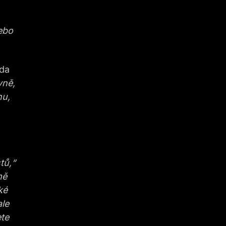
nebo
eda
vně,
nu,
tů,“
mě
ké
ale
ete