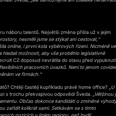
 náboru talentů. Největší změna přišla už v jejím
prostory, nesměli jsme se stýkat ani cestovat,“
ila online, i první kola výběrových řízení. Nicméně ve
a hledali možnosti, aby vše proběhlo legislativně
Recruit CZ doposud nevrátila do stavu před vypuknut
a flexibilních pracovních úvazků. Není to jenom covide
změnám ve firmách.“
átů? Chtějí častěji kupříkladu právě home office?
„U
ází s trochu překvapivou odpovědí Šveda.
„Většinou 
ementu. Občas dokonce kandidáti o zmíněné výhody
u zařídit kolikrát sami. Setkávám se s tímto
ných pozicích v jiném regionu, než bydlí.