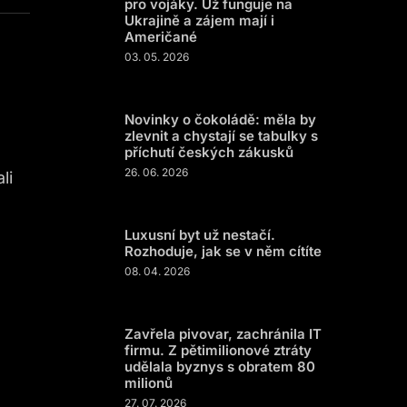
pro vojáky. Už funguje na
Ukrajině a zájem mají i
Američané
03. 05. 2026
Novinky o čokoládě: měla by
zlevnit a chystají se tabulky s
příchutí českých zákusků
26. 06. 2026
li
Luxusní byt už nestačí.
Rozhoduje, jak se v něm cítíte
08. 04. 2026
Zavřela pivovar, zachránila IT
firmu. Z pětimilionové ztráty
udělala byznys s obratem 80
milionů
27. 07. 2026