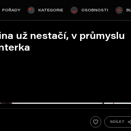
POŘADY
KATEGORIE
OSOBNOSTI
B
ina už nestačí, v průmyslu
unterka