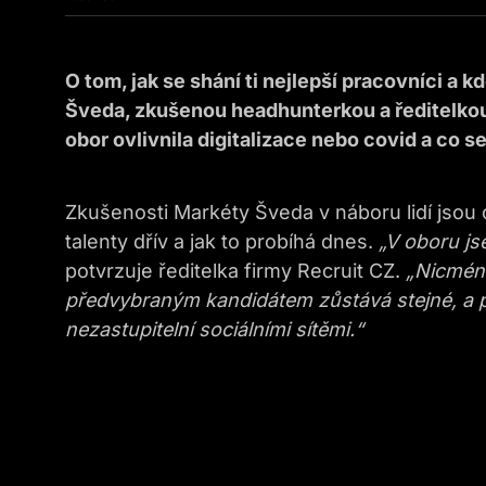
O tom, jak se shání ti nejlepší pracovníci a k
Šveda, zkušenou headhunterkou a ředitelkou f
obor ovlivnila digitalizace nebo covid a co 
Zkušenosti Markéty Šveda v náboru lidí jsou 
talenty dřív a jak to probíhá dnes.
„V oboru js
potvrzuje ředitelka firmy Recruit CZ.
„Nicmén
předvybraným kandidátem zůstává stejné, a pro
nezastupitelní sociálními sítěmi.“