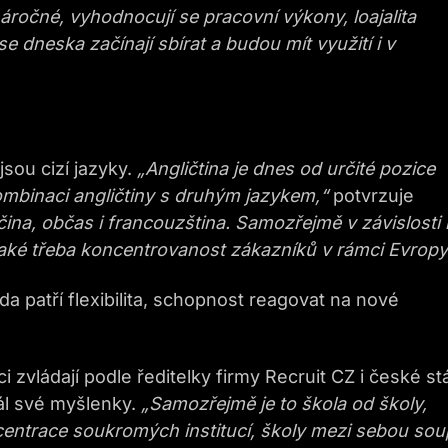
áročné, vyhodnocují se pracovní výkony, loajalita
 dneska začínají sbírat a budou mít využití i v
sou cizí jazyky.
„Angličtina je dnes od určité pozice
mbinaci angličtiny s druhým jazykem,“
potvrzuje
ina, občas i francouzština. Samozřejmě v závislosti
také třeba koncentrovanost zákazníků v rámci Evropy
 patří flexibilita, schopnost reagovat na nové
 zvládají podle ředitelky firmy Recruit CZ i české stá
dál své myšlenky.
„Samozřejmě je to škola od školy,
ncentrace soukromých institucí, školy mezi sebou sou