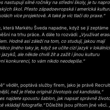
s nastupují silné ročníky na střední školy, je tu napr
ažských škol. Přesto západoevropská i americká kultur
lách více projektově. A také je víc tlačí do praxe.“
c, která Markétu Šveda napadne, když se jí zeptáme
pěšní na trhu práce. A dále to rozvádí:
„Využívat era
diem. Hodně asi záleží na tom, co studují, jakou mají
co jiného taky je, když se učíte cizí jazyk v lokálníc
zyků, ale někde chvíli žít a zažít i jinou kulturu
vní konkurenci, to vám nikdo neodepíše.“
 vědět, poptává služby firem, jako je právě Recruit
ší, než je třeba originál životopis od kandidáta,“
nes najdete spoustu šablon, jak napsat správně životo
ké vkládají fotografie.“
Důležité jsou přitom jiné věci.