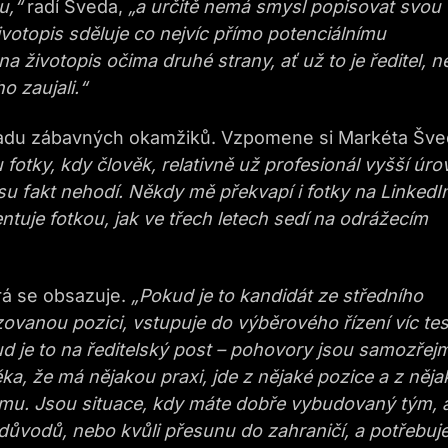
u,“
radí Šveda,
„a určitě nemá smysl popisovat svou
životopis sděluje co nejvíc přímo potenciálnímu
a životopis očima druhé strany, ať už to je ředitel, 
o zaujali.“
 řadu zábavných okamžiků. Vzpomene si Markéta Šv
fotky, kdy člověk, relativně už profesionál vyšší úro
isu fakt nehodí. Někdy mě překvapí i fotky na LinkedI
uje fotkou, jak ve třech letech sedí na odrážecím
rá se obsazuje.
„Pokud je to kandidát ze středního
vanou pozici, vstupuje do výběrového řízení víc tes
d je to na ředitelský post – pohovory jsou samozřej
a, že má nějakou praxi, jde z nějaké pozice a z něja
ýmu. Jsou situace, kdy máte dobře vybudovaný tým, 
důvodů, nebo kvůli přesunu do zahraničí, a potřebuj