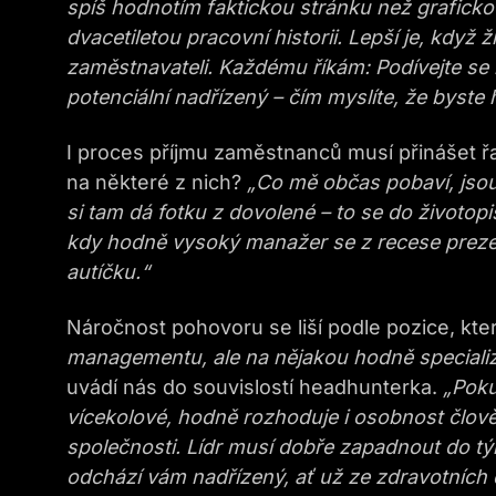
spíš hodnotím faktickou stránku než graficko
dvacetiletou pracovní historii. Lepší je, když 
zaměstnavateli. Každému říkám: Podívejte se n
potenciální nadřízený – čím myslíte, že byste h
I proces příjmu zaměstnanců musí přinášet
na některé z nich?
„Co mě občas pobaví, jsou 
si tam dá fotku z dovolené – to se do životop
kdy hodně vysoký manažer se z recese prezent
autíčku.“
Náročnost pohovoru se liší podle pozice, kte
managementu, ale na nějakou hodně specializo
uvádí nás do souvislostí headhunterka.
„Poku
vícekolové, hodně rozhoduje i osobnost člověk
společnosti. Lídr musí dobře zapadnout do t
odchází vám nadřízený, ať už ze zdravotních 