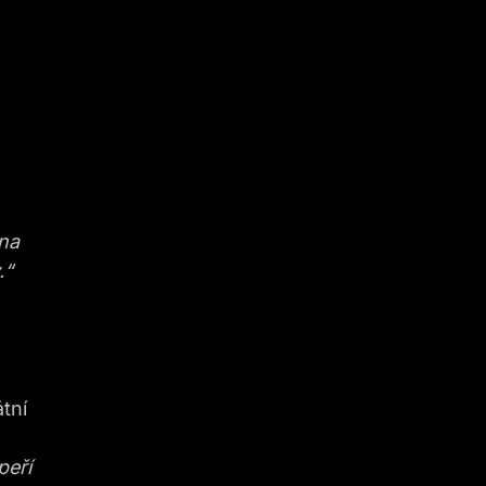
 na
.“
tní
peří