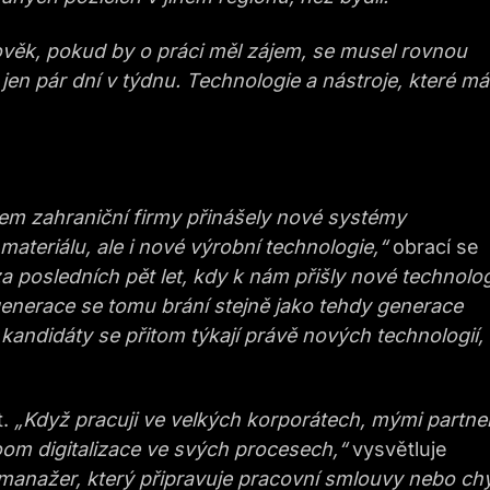
lověk, pokud by o práci měl zájem, se musel rovnou
jen pár dní v týdnu. Technologie a nástroje, které m
 sem zahraniční firmy přinášely nové systémy
ateriálu, ale i nové výrobní technologie,“
obrací se
a posledních pět let, kdy k nám přišly nové technolog
generace se tomu brání stejně jako tehdy generace
kandidáty se přitom týkají právě nových technologií,
t.
„Když pracuji ve velkých korporátech, mými partne
 boom digitalizace ve svých procesech,“
vysvětluje
manažer, který připravuje pracovní smlouvy nebo ch