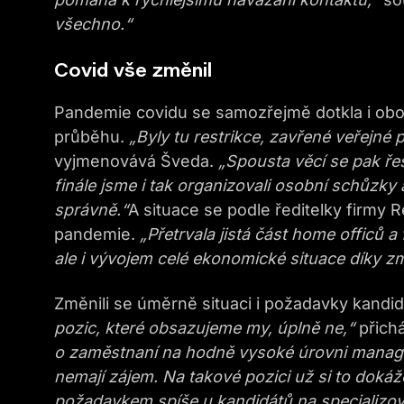
všechno.“
Covid vše změnil
Pandemie covidu se samozřejmě dotkla i oboru
průběhu.
„Byly tu restrikce, zavřené veřejné 
vyjmenovává Šveda.
„Spousta věcí se pak řeš
finále jsme i tak organizovali osobní schůzky 
správně.“
A situace se podle ředitelky firmy 
pandemie.
„Přetrvala jistá část home officů 
ale i vývojem celé ekonomické situace díky 
Změnili se úměrně situaci i požadavky kandid
pozic, které obsazujeme my, úplně ne,“
přich
o zaměstnaní na hodně vysoké úrovni manag
nemají zájem. Na takové pozici už si to dokážo
požadavkem spíše u kandidátů na specializova