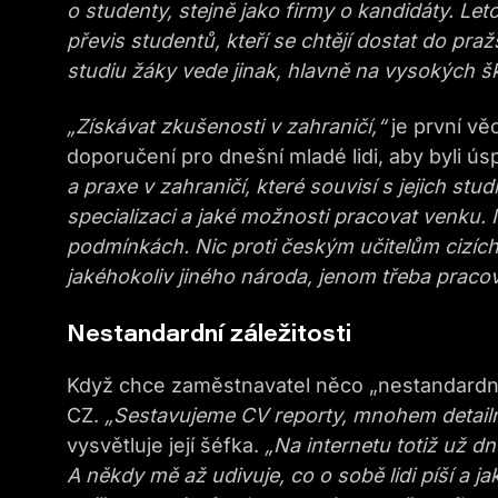
o studenty, stejně jako firmy o kandidáty. Leto
převis studentů, kteří se chtějí dostat do pr
studiu žáky vede jinak, hlavně na vysokých ško
„Získávat zkušenosti v zahraničí,“
je první vě
doporučení pro dnešní mladé lidi, aby byli ús
a praxe v zahraničí, které souvisí s jejich stu
specializaci a jaké možnosti pracovat venku. Ně
podmínkách. Nic proti českým učitelům cizích ja
jakéhokoliv jiného národa, jenom třeba praco
Nestandardní záležitosti
Když chce zaměstnavatel něco „nestandardně“
CZ.
„Sestavujeme CV reporty, mnohem detailněj
vysvětluje její šéfka.
„Na internetu totiž už d
A někdy mě až udivuje, co o sobě lidi píší a ja