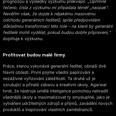
prognózou a výsledky výzkumu překvapil. „
Upřímně
řečeno, čísla z výzkumu mi připadala téměř „
naopak“
.
Nevěřím však, že dojde k nějakému masovému
odchodu generálních ředitelů; spíše předpovídám
důkladnou transformaci této role – na které by generální
ředitelé mohli vydělat, pokud budou dobře připraveni,“
doplňuje k výzkumu.
Profitovat budou malé firmy
Práce, kterou vykonává generální ředitel, obnáší dvě
hlavní oblasti. První pojme všední papírování a
nezáživné vyřizování záležitostí. Ta druhá už je
vzrušující a přináší zábavu a kreativní úkoly. Agarwal
tvrdí, že nástroje umělé inteligence pomohou nahradit
všednější úkoly a maximalizovat ty smysluplné, jako je
vytváření udržitelných zdrojů a příjmů, zavádění nových
produktů a inspirování vlastních zaměstnanců.