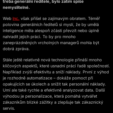
třeba generální ředitele, bylo zatím spíše
nemyslitelné.
Web
Inc.
však přišel se zajímavým obratem. Téměř
polovina generálních ředitelů si myslí, že by umělá
inteligence měla alespoň zčásti převzít nebo úplně
nahradit jejich práci. To by pro mnoho
zaneprázdněných vrcholných managerů mohla být
dobrá zpráva.
Stále ještě relativně nová technologie přináší mnoho
klíčových aspektů, které usnadní práci řadě společností.
Například zvýší efektivitu a sníží náklady. První z výhod
je rozhodně automatizace – dokáže pomoct při
opakujících se úkolech a snížit tak personální náklady.
Umí ale také rychle a efektivně analyzovat data. Další
výhodou je personalizace, která pomáhá vytvářet
zákazníkům blízké zážitky a zlepšuje tak zákaznický
servis.