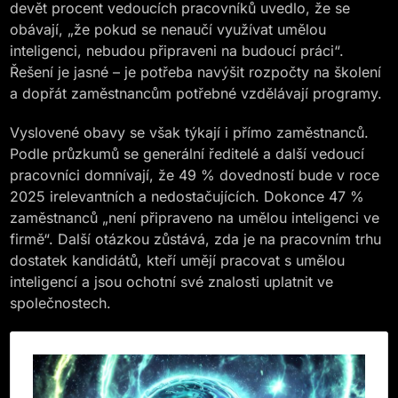
devět procent vedoucích pracovníků uvedlo, že se
obávají, „že pokud se nenaučí využívat umělou
inteligenci, nebudou připraveni na budoucí práci“.
Řešení je jasné – je potřeba navýšit rozpočty na školení
a dopřát zaměstnancům potřebné vzdělávají programy.
Vyslovené obavy se však týkají i přímo zaměstnanců.
Podle průzkumů se generální ředitelé a další vedoucí
pracovníci domnívají, že 49 % dovedností bude v roce
2025 irelevantních a nedostačujících. Dokonce 47 %
zaměstnanců „není připraveno na umělou inteligenci ve
firmě“. Další otázkou zůstává, zda je na pracovním trhu
dostatek kandidátů, kteří umějí pracovat s umělou
inteligencí a jsou ochotní své znalosti uplatnit ve
společnostech.