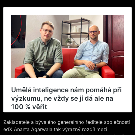
Zakladatele a bývalého generálního ředitele společnosti
edX Ananta Agarwala tak výrazný rozdíl mezi