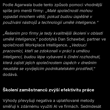
Podle Agarwala bude tento způsob pomoci vhodnější
spíše pro menší firmy: „
Malé společnosti mohou
vypadat mnohem větší, pokud
budou úspěšné
v
používání nástrojů a technologií umělé inteligence.“
„
Řešením pro firmy je tedy
kvalitnější
školení v oblasti
umělé inteligence,
“ podotýká Dan Schawbel, partner ve
společnosti Workplace Intelligence. „
Vedoucí
pracovníci, kteří
se zdokonalí
v práci s umělou
inteligencí, budou lépe vybaveni k č
inění
rozhodnutí,
která zajistí jejich společnostem úspěch v dnešním
neustále se vyvíjejícím podnikatelském prostředí
,“
dodává.
Školení zaměstnanců zvýší efektivitu práce
Výhody převyšují negativa a uplatňované metody
směřují k zdárnému využití AI ve firmách. Sedmdesát