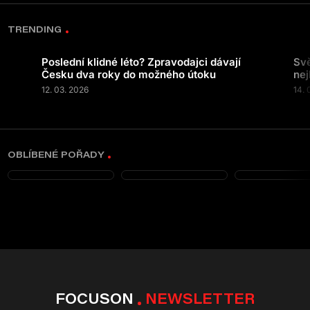
TRENDING
Poslední klidné léto? Zpravodajci dávají
Svě
Česku dva roky do možného útoku
nej
12. 03. 2026
14. 
OBLÍBENÉ POŘADY
FOCUSON
NEWSLETTER