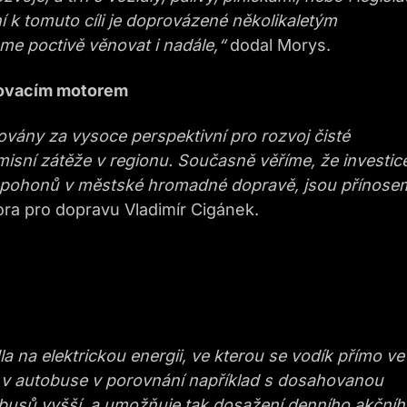
ní k tomuto cíli je doprovázené několikaletým
me poctivě věnovat i nadále,“
dodal Morys.
lovacím motorem
vány za vysoce perspektivní pro rozvoj čisté
emisní zátěže v regionu. Současně věříme, že investic
stí pohonů v městské hromadné dopravě, jsou přínose
ra pro dopravu Vladimír Cigánek.
a na elektrickou energii, ve kterou se vodík přímo ve
ná v autobuse v porovnání například s dosahovanou
obusů vyšší, a umožňuje tak dosažení denního akční