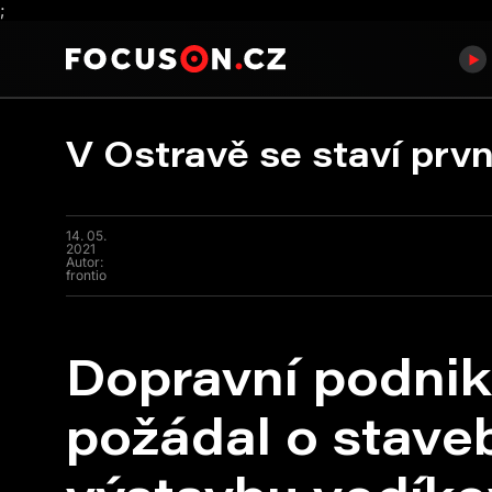
;
V Ostravě se staví prvn
14. 05.
2021
Autor:
frontio
Dopravní podnik
požádal o staveb