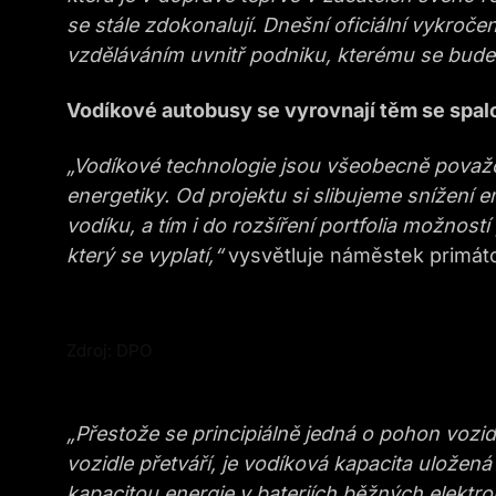
se stále zdokonalují. Dnešní oficiální vykroče
vzděláváním uvnitř podniku, kterému se bude
Vodíkové autobusy se vyrovnají těm se spa
„Vodíkové technologie jsou všeobecně považo
energetiky. Od projektu si slibujeme snížení 
vodíku, a tím i do rozšíření portfolia možno
který se vyplatí,“
vysvětluje náměstek primáto
Zdroj: DPO
„Přestože se principiálně jedná o pohon vozidl
vozidle přetváří, je vodíková kapacita ulože
kapacitou energie v bateriích běžných elektr