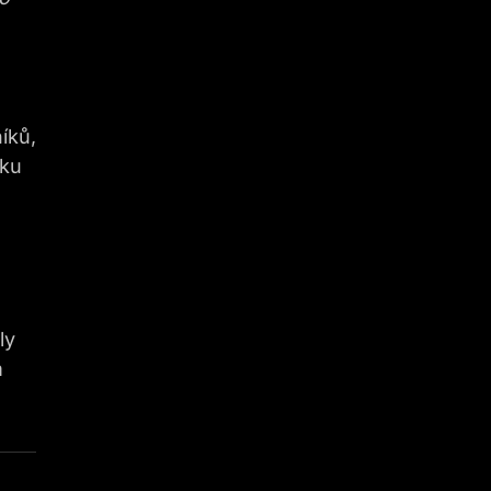
íků,
íku
ly
m