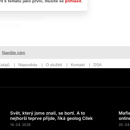
Svět, který jsme znali, se bortí. A to
Mafie
nejhorší teprve přijde, říká geolog Cílek
onlin
14. 04. 2026
20. 04