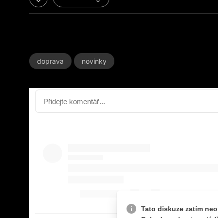
doprava
novinky