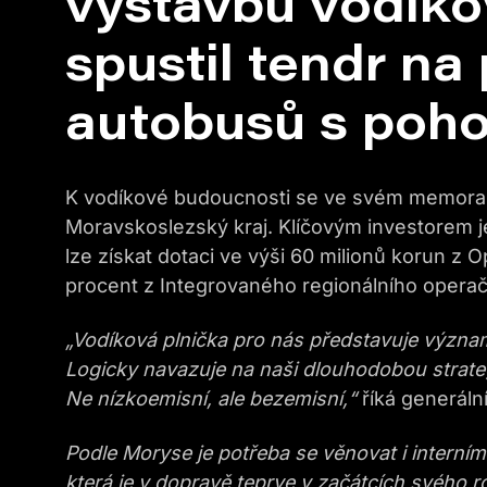
výstavbu vodíko
spustil tendr na
autobusů s poho
K vodíkové budoucnosti se ve svém memoran
Moravskoslezský kraj. Klíčovým investorem j
lze získat dotaci ve výši 60 milionů korun 
procent z Integrovaného regionálního opera
„Vodíková plnička pro nás představuje významn
Logicky navazuje na naši dlouhodobou strateg
Ne nízkoemisní, ale bezemisní,“
říká generáln
Podle Moryse je potřeba se věnovat i interním
která je v dopravě teprve v začátcích svého rozv