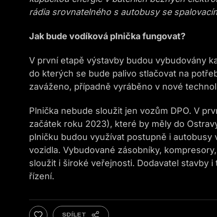
rádia srovnatelného s autobusy se spalovací
Jak bude vodíková plnička fungovat?
V první etapě výstavby budou vybudovány kap
do kterých se bude palivo stlačovat na potře
zaváženo, případně vyráběno v nové technolo
Plnička nebude sloužit jen vozům DPO. V pr
začátek roku 2023), které by měly do Ostravy
plničku budou využívat postupně i autobusy v
vozidla. Vybudované zásobníky, kompresory, 
sloužit i široké veřejnosti. Dodavatel stavb
řízení.