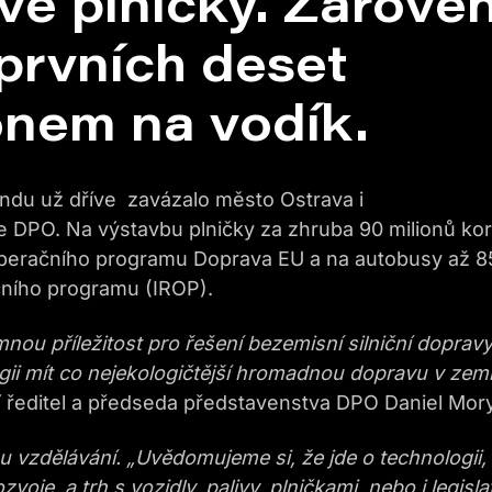
vé plničky. Zárove
 prvních deset
nem na vodík.
du už dříve zavázalo město Ostrava i
e DPO. Na výstavbu plničky za zhruba 90 milionů ko
z Operačního programu Doprava EU a na autobusy až 8
čního programu (IROP).
ou příležitost pro řešení bezemisní silniční dopravy
ii mít co nejekologičtější hromadnou dopravu v zemi
í ředitel a předseda představenstva DPO Daniel Mor
u vzdělávání. „Uvědomujeme si, že jde o technologii,
oje, a trh s vozidly, palivy, plničkami, nebo i legisla