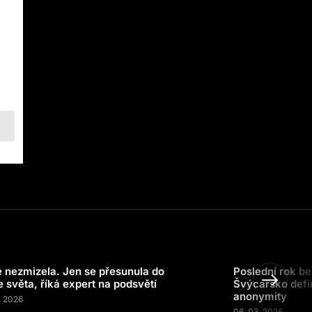
 nezmizela. Jen se přesunula do
Poslední rok be
e světa, říká expert na podsvětí
Švýcarsko defi
anonymity
. 2026
06. 03. 2026