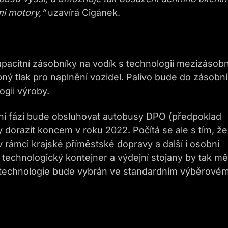
mi motory,“
uzavírá Cigánek.
acitní zásobníky na vodík s technologií mezizásobn
bný tlak pro naplnění vozidel. Palivo bude do zásobn
gii výroby.
vní fázi bude obsluhovat autobusy DPO (předpoklad
 dorazit koncem v roku 2022. Počítá se ale s tím, že
 rámci krajské příměstské dopravy a další i osobní
technologický kontejner a výdejní stojany by tak mě
y i technologie bude vybrán ve standardním výběrové