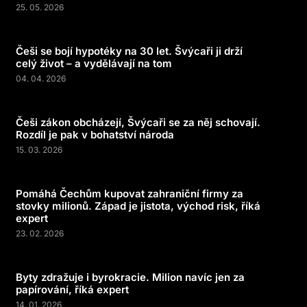
25. 05. 2026
Češi se bojí hypotéky na 30 let. Švýcaři ji drží
celý život – a vydělávají na tom
04. 04. 2026
Češi zákon obcházejí, Švýcaři se za něj schovají.
Rozdíl je pak v bohatství národa
15. 03. 2026
Pomáhá Čechům kupovat zahraniční firmy za
stovky milionů. Západ je jistota, východ risk, říká
expert
23. 02. 2026
Byty zdražuje i byrokracie. Milion navíc jen za
papírování, říká expert
14. 01. 2026