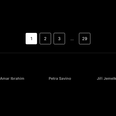
1
2
3
29
…
Amar Ibrahim
Petra Savino
Jiří Jemel