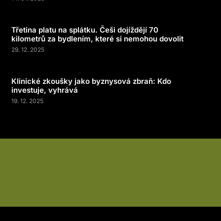
Třetina platu na splátku. Češi dojíždějí 70
kilometrů za bydlením, které si nemohou dovolit
29. 12. 2025
Klinické zkoušky jako byznysová zbraň: Kdo
investuje, vyhrává
19. 12. 2025