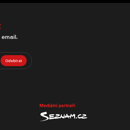
R
 email.
Odebírat
Mediální partneři