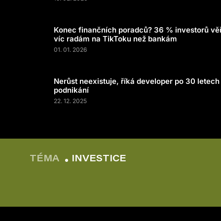
Konec finančních poradců? 36 % investorů věř
víc radám na TikToku než bankám
01. 01. 2026
Nerůst neexistuje, říká developer po 30 letech
podnikání
22. 12. 2025
TÉMA
INVESTICE