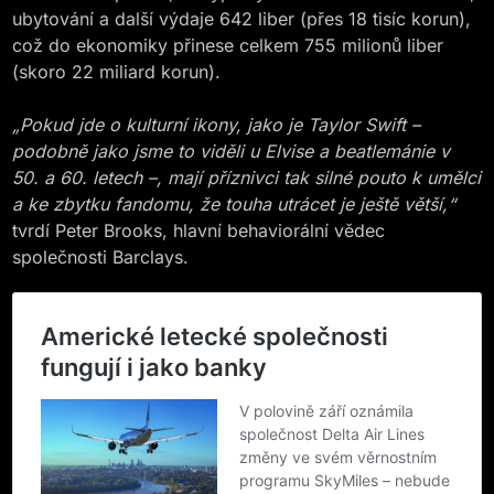
ubytování a další výdaje 642 liber (přes 18 tisíc korun),
což do ekonomiky přinese celkem 755 milionů liber
(skoro 22 miliard korun).
„Pokud jde o kulturní ikony, jako je Taylor Swift
–
podobně jako jsme to viděli u Elvise a
b
eatlemánie v
50. a 60. letech
–
, mají příznivci tak silné pouto k umělci
a ke zbytku fandomu, že touha utrácet je ještě
větší
,“
tvrdí Peter Brooks, hlavní behaviorální vědec
společnosti Barclays.