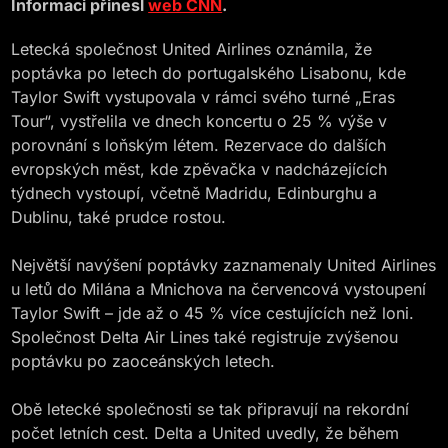
Informaci přinesl
web CNN
.
Letecká společnost United Airlines oznámila, že
poptávka po letech do portugalského Lisabonu, kde
Taylor Swift vystupovala v rámci svého turné „Eras
Tour“, vystřelila ve dnech koncertu o 25 % výše v
porovnání s loňským létem. Rezervace do dalších
evropských měst, kde zpěvačka v nadcházejících
týdnech vystoupí, včetně Madridu, Edinburghu a
Dublinu, také prudce rostou.
Největší navýšení poptávky zaznamenaly United Airlines
u letů do Milána a Mnichova na červencová vystoupení
Taylor Swift – jde až o 45 % více cestujících než loni.
Společnost Delta Air Lines také registruje zvýšenou
poptávku po zaoceánských letech.
Obě letecké společnosti se tak připravují na rekordní
počet letních cest. Delta a United uvedly, že během