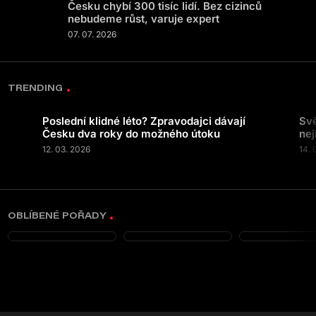
Česku chybí 300 tisíc lidí. Bez cizinců
nebudeme růst, varuje expert
07. 07. 2026
TRENDING
Poslední klidné léto? Zpravodajci dávají
Svě
Česku dva roky do možného útoku
nej
12. 03. 2026
14. 
OBLÍBENÉ POŘADY