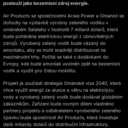
poslouží jako bezemisní zdroj energie.
Air Products se společnostmi Acwa Power a Omanoil se
dohodly na výstavbě výrobny zeleného vodíku v
ománském Salalahu v hodnotě 7 miliard dolarů, která
bude poháněna elektrickou energií z obnovitelných
zdrojů. Vyrobený zelený vodík bude vázaný do
amoniaku, aby se mohl snadněji distribuovat na
mezinárodní trhy. Počítá se také s dodávkami do
Evropy, kde bude amoniak uvolněn zpět na bezemisní
vodík a využit pro čistou mobilitu.
Projekt je součástí strategie Ománské vize 2040, která
chce využit energii ze slunce a větru na elektrolýzu
vody a vyrobený zelený vodík bude dodávat globálním
zákazníkům. Zařízení bude rovným dílem vlastněno
partnery projektu a odběratelem vyrobeného zeleného
čpavku bude společnost Air Products, která investuje
další miliardy dolarů do distribuční infrastruktury.