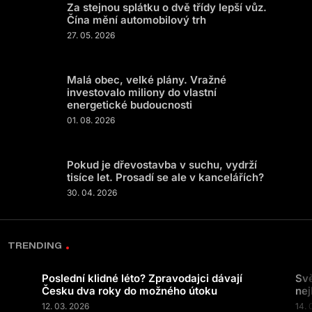
Za stejnou splátku o dvě třídy lepší vůz.
Čína mění automobilový trh
27. 05. 2026
Malá obec, velké plány. Vražné
investovalo miliony do vlastní
energetické budoucnosti
01. 08. 2026
Pokud je dřevostavba v suchu, vydrží
tisíce let. Prosadí se ale v kancelářích?
30. 04. 2026
TRENDING
Poslední klidné léto? Zpravodajci dávají
Svě
Česku dva roky do možného útoku
nej
12. 03. 2026
14. 