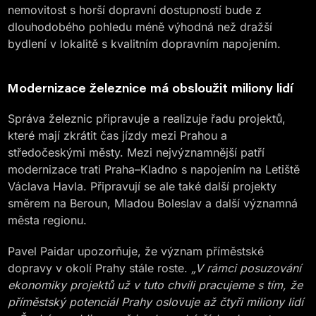
nemovitost s horší dopravní dostupností bude z
dlouhodobého pohledu méně výhodná než dražší
bydlení v lokalitě s kvalitním dopravním napojením.
Modernizace železnice má obsloužit miliony lidí
Správa železnic připravuje a realizuje řadu projektů,
které mají zkrátit čas jízdy mezi Prahou a
středočeskými městy. Mezi nejvýznamnější patří
modernizace trati Praha–Kladno s napojením na Letiště
Václava Havla. Připravují se ale také další projekty
směrem na Beroun, Mladou Boleslav a další významná
města regionu.
Pavel Paidar upozorňuje, že význam příměstské
dopravy v okolí Prahy stále roste.
„V rámci posuzování
ekonomiky projektů už v tuto chvíli pracujeme s tím, že
příměstský potenciál Prahy oslovuje až čtyři miliony lidí