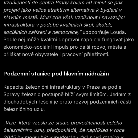
vzdáleností do centra Prahy kolem 50 minut se pak
projeví jako velice atraktivní alternativa k bydlení v
hlavním městě. Musí zde však vzniknout i navazující
infrastruktura v podobě kvalitních škol, školek,
sociálních zařízení a nemocnice,“
upozorňuje Louda.
Podle něj může kvalitní dopravní napojení fungovat jako
ekonomicko-sociální impuls pro další rozvoj města a
přilákat nové obyvatele i pracovní příležitosti.
Podzemní stanice pod hlavním nádražím
Kapacita železniční infrastruktury v Praze se podle
Správy železnic postupně blíží svým limitům. Jedním z
dlouhodobých řešení je proto rozvoj podzemních částí
železničního uzlu.
„Vize, která vzešla ze studie proveditelnosti celého
železničního uzlu, předpokládá, že například v roce
2045 by mohly být vybudovány dvě nové stanice v