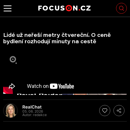
Lidé už neřeší metry čtvereční. O ceně
bydlení rozhodují minuty na cestě
RealChat
05. 06. 2026
Autor:
redakce