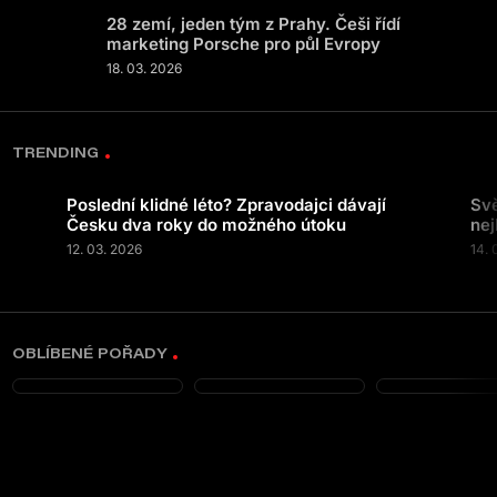
28 zemí, jeden tým z Prahy. Češi řídí
marketing Porsche pro půl Evropy
18. 03. 2026
TRENDING
Poslední klidné léto? Zpravodajci dávají
Svě
Česku dva roky do možného útoku
nej
12. 03. 2026
14. 
OBLÍBENÉ POŘADY