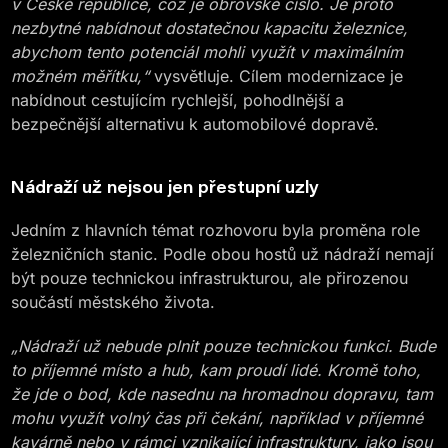
v České republice, což je obrovské číslo. Je proto
nezbytné nabídnout dostatečnou kapacitu železnice,
abychom tento potenciál mohli využít v maximálním
možném měřítku,“
vysvětluje. Cílem modernizace je
nabídnout cestujícím rychlejší, pohodlnější a
bezpečnější alternativu k automobilové dopravě.
Nádraží už nejsou jen přestupní uzly
Jedním z hlavních témat rozhovoru byla proměna role
železničních stanic. Podle obou hostů už nádraží nemají
být pouze technickou infrastrukturou, ale přirozenou
součástí městského života.
„Nádraží už nebude plnit pouze technickou funkci. Bude
to příjemné místo a hub, kam proudí lidé. Kromě toho,
že jde o bod, kde nasednu na hromadnou dopravu, tam
mohu využít volný čas při čekání, například v příjemné
kavárně nebo v rámci vznikající infrastruktury, jako jsou