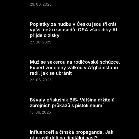
29. 06. 2025
Poplatky za hudbu v Česku jsou třikrát
vyšší než u sousedů. OSA však díky AI
přijde o zisky
27. 06. 2025
Muž se sekerou na rodičovské schůzce.
Expert zocelený válkou v Afghánistánu
radí, jak se ubránit
22. 06. 2025
Bývalý příslušník BIS: Většina držitelů
zbrojních průkazů s pistolí neumí
15. 06. 2025
Influenceři a čínská propaganda. Jak
připravit děti na digitální past?