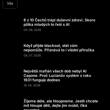
Vše
8 z 10 Čechů trápí duševní zdraví. Skoro
půlka mladých to řeší s AI
05. 08. 2026
Když přijde blackout, stát vám
nepomůže. Přiznává to i vládní příručka
08. 07. 2026
Největší mafián všech dob nebyl Al
Capone. Proč Lucianův systém z roku
1931 funguje dodnes
19. 05. 2026
Žijeme déle, ale hloupneme. Jestli chcete
mít hloupé děti, dejte jim mobil, říká
neurolog