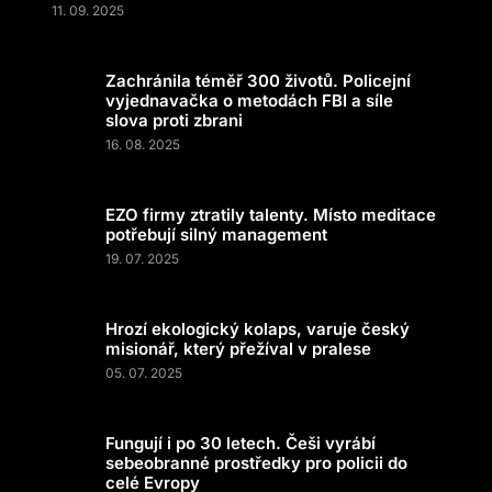
11. 09. 2025
Zachránila téměř 300 životů. Policejní
vyjednavačka o metodách FBI a síle
slova proti zbrani
16. 08. 2025
EZO firmy ztratily talenty. Místo meditace
potřebují silný management
19. 07. 2025
Hrozí ekologický kolaps, varuje český
misionář, který přežíval v pralese
05. 07. 2025
Fungují i po 30 letech. Češi vyrábí
sebeobranné prostředky pro policii do
celé Evropy