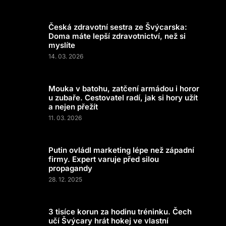
Česká zdravotní sestra ze Švýcarska:
Doma máte lepší zdravotnictví, než si
myslíte
14. 03. 2026
Mouka v batohu, zatčení armádou i horor
u zubaře. Cestovatel radí, jak si hory užít
a nejen přežít
11. 03. 2026
Putin ovládl marketing lépe než západní
firmy. Expert varuje před silou
propagandy
28. 12. 2025
3 tisíce korun za hodinu tréninku. Čech
učí Švýcary hrát hokej ve vlastní