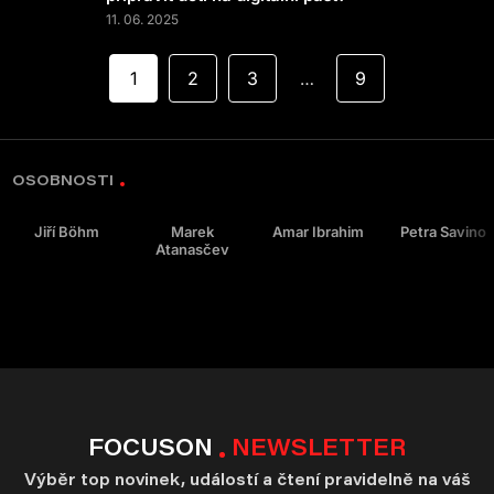
11. 06. 2025
1
2
3
9
…
OSOBNOSTI
Jiří Böhm
Marek
Amar Ibrahim
Petra Savino
Atanasčev
FOCUSON
NEWSLETTER
Výběr top novinek, událostí a čtení pravidelně na váš