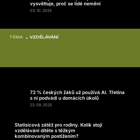
vysvětluje, proč se lidé nemění
03. 10. 2025
TÉMA
VZDĚLÁVÁNÍ
72 % českých žáků už používá AI. Třetina
s ní podvádí u domácích úkolů
23. 09. 2025
Statisícová zátěž pro rodiny. Kolik stojí
vzdělávání dítěte s těžkým
kombinovaným postižením?