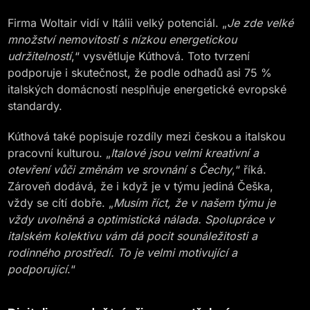
Firma Woltair vidí v Itálii velký potenciál. „
Je zde velké
množství nemovitostí s nízkou energetickou
udržitelností
,“ vysvětluje Kúthová. Toto tvrzení
podporuje i skutečnost, že podle odhadů asi 75 %
italských domácností nesplňuje energetické evropské
standardy.
Kúthová také popisuje rozdíly mezi českou a italskou
pracovní kulturou. „
Italové jsou velmi kreativní a
otevření vůči změnám ve srovnání s Čechy
,“ říká.
Zároveň dodává, že i když je v týmu jediná Češka,
vždy se cítí dobře. „
Musím říct, že v našem týmu je
vždy uvolněná a optimistická nálada. Spolupráce v
italském kolektivu vám dá pocit sounáležitosti a
rodinného prostředí. To je velmi motivující a
podporující
.“