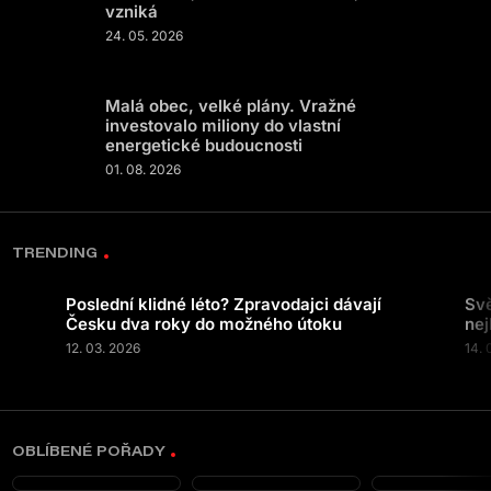
vzniká
24. 05. 2026
Malá obec, velké plány. Vražné
investovalo miliony do vlastní
energetické budoucnosti
01. 08. 2026
TRENDING
Poslední klidné léto? Zpravodajci dávají
Svě
Česku dva roky do možného útoku
nej
12. 03. 2026
14. 
OBLÍBENÉ POŘADY