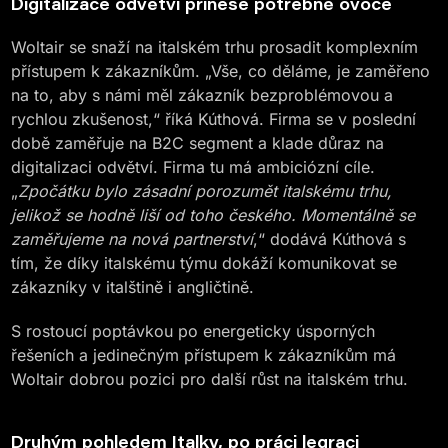
Digitalizace odvětví přinese potřebné ovoce
Woltair se snaží na italském trhu prosadit komplexním
přístupem k zákazníkům. „Vše, co děláme, je zaměřeno
na to, aby s námi měl zákazník bezproblémovou a
rychlou zkušenost,“ říká Kúthová. Firma se v poslední
době zaměřuje na B2C segment a klade důraz na
digitalizaci odvětví. Firma tu má ambiciózní cíle.
„
Zpočátku bylo zásadní porozumět italskému trhu,
jelikož se hodně liší od toho českého. Momentálně se
zaměřujeme na nová partnerství
,“ dodává Kúthová s
tím, že díky italskému týmu dokáží komunikovat se
zákazníky v italštině i angličtině.
S rostoucí poptávkou po energeticky úsporných
řešeních a jedinečným přístupem k zákazníkům má
Woltair dobrou pozici pro další růst na italském trhu.
Druhým pohledem Italky, po práci legraci