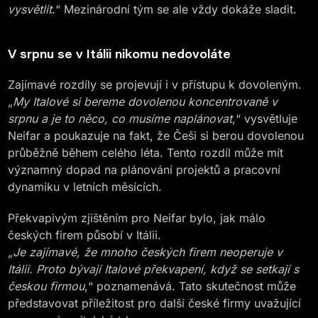
vysvětlit
.“ Mezinárodní tým se ale vždy dokáže sladit.
V srpnu se v Itálii nikomu nedovoláte
Zajímavé rozdíly se projevují i v přístupu k dovoleným.
„
My Italové si bereme dovolenou koncentrovaně v
srpnu a je to něco, co musíme naplánovat
,“ vysvětluje
Neifar a poukazuje na fakt, že Češi si berou dovolenou
průběžně během celého léta. Tento rozdíl může mít
významný dopad na plánování projektů a pracovní
dynamiku v letních měsících.
Překvapivým zjištěním pro Neifar bylo, jak málo
českých firem působí v Itálii.
„
Je zajímavé, že mnoho českých firem neoperuje v
Itálii. Proto bývají Italové překvapení, když se setkají s
českou firmou
,“ poznamenává. Tato skutečnost může
představovat příležitost pro další české firmy uvažující