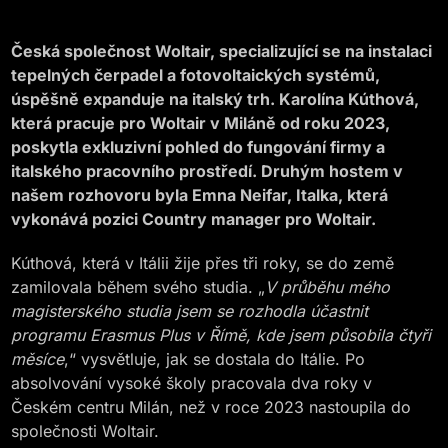
Česká společnost Woltair, specializující se na instalaci
tepelných čerpadel a fotovoltaických systémů,
úspěšně expanduje na italský trh. Karolína Kúthová,
která pracuje pro Woltair v Miláně od roku 2023,
poskytla exkluzivní pohled do fungování firmy a
italského pracovního prostředí. Druhým hostem v
našem rozhovoru byla Emna Neifar, Italka, která
vykonává pozici Country manager pro Woltair.
Kúthová, která v Itálii žije přes tři roky, se do země
zamilovala během svého studia. „
V průběhu mého
magisterského studia jsem se rozhodla účastnit
programu Erasmus Plus v Římě, kde jsem působila čtyři
měsíce
,“ vysvětluje, jak se dostala do Itálie. Po
absolvování vysoké školy pracovala dva roky v
Českém centru Milán, než v roce 2023 nastoupila do
společnosti Woltair.