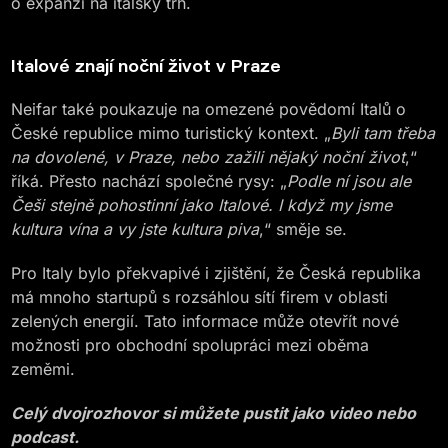
o expanzi na italský trh.
Italové znají noční život v Praze
Neifar také poukazuje na omezené povědomí Italů o
České republice mimo turistický kontext. „
Byli tam třeba
na dovolené, v Praze, nebo zažili nějaký noční život
,“
říká. Přesto nachází společné rysy: „
Podle ní jsou ale
Češi stejně pohostinní jako Italové. I když my jsme
kultura vína a vy jste kultura piva
,“ směje se.
Pro Italy bylo překvapivé i zjištění, že Česká republika
má mnoho startupů s rozsáhlou sítí firem v oblasti
zelených energií. Tato informace může otevřít nové
možnosti pro obchodní spolupráci mezi oběma
zeměmi.
Celý dvojrozhovor si můžete pustit jako video nebo
podcast.