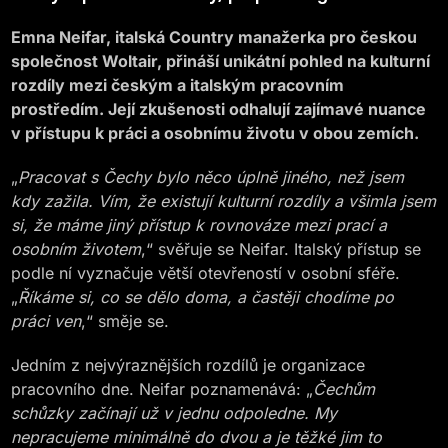
Emna Neifar, italská Country manažerka pro českou
společnost Woltair, přináší unikátní pohled na kulturní
rozdíly mezi českým a italským pracovním
prostředím. Její zkušenosti odhalují zajímavé nuance
v přístupu k práci a osobnímu životu v obou zemích.
„
Pracovat s Čechy bylo něco úplně jiného, než jsem
kdy zažila. Vím, že existují kulturní rozdíly a všimla jsem
si, že máme jiný přístup k rovnováze mezi prací a
osobním životem
,“ svěřuje se Neifar. Italský přístup se
podle ní vyznačuje větší otevřeností v osobní sféře.
„
Říkáme si, co se dělo doma, a častěji chodíme po
práci ven
,“ směje se.
Jedním z nejvýraznějších rozdílů je organizace
pracovního dne. Neifar poznamenává: „
Čechům
schůzky začínají už v jednu odpoledne. My
nepracujeme minimálně do dvou a je těžké jim to