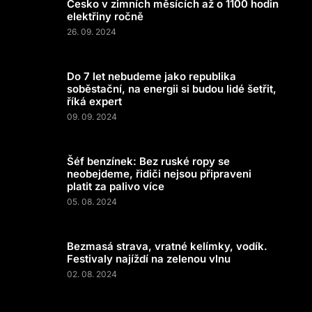
Česko v zimních měsících až o 1100 hodin
elektřiny ročně
26. 09. 2024
Do 7 let nebudeme jako republika
soběstační, na energii si budou lidé šetřit,
říká expert
09. 09. 2024
Šéf benzínek: Bez ruské ropy se
neobejdeme, řidiči nejsou připraveni
platit za palivo více
05. 08. 2024
Bezmasá strava, vratné kelímky, vodík.
Festivaly najíždí na zelenou vlnu
02. 08. 2024