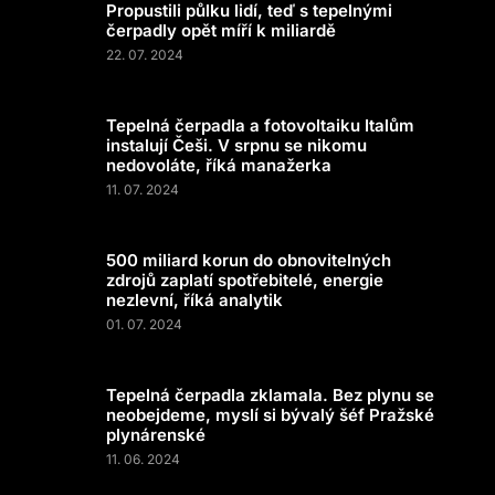
Propustili půlku lidí, teď s tepelnými
čerpadly opět míří k miliardě
22. 07. 2024
Tepelná čerpadla a fotovoltaiku Italům
instalují Češi. V srpnu se nikomu
nedovoláte, říká manažerka
11. 07. 2024
500 miliard korun do obnovitelných
zdrojů zaplatí spotřebitelé, energie
nezlevní, říká analytik
01. 07. 2024
Tepelná čerpadla zklamala. Bez plynu se
neobejdeme, myslí si bývalý šéf Pražské
plynárenské
11. 06. 2024