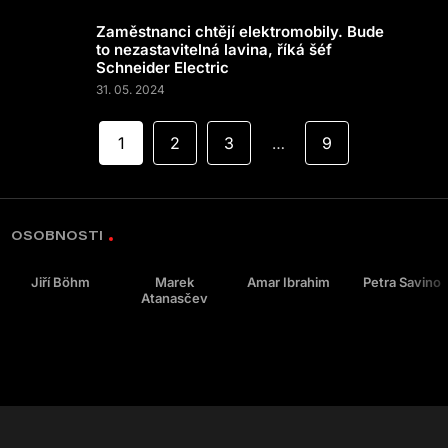
Zaměstnanci chtějí elektromobily. Bude
to nezastavitelná lavina, říká šéf
Schneider Electric
31. 05. 2024
1
2
3
9
…
OSOBNOSTI
Jiří Böhm
Marek
Amar Ibrahim
Petra Savino
Atanasčev