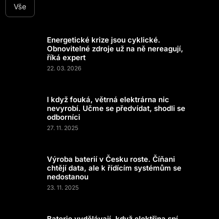
Vše
Energetické krize jsou cyklické.
Obnovitelné zdroje už na ně nereagují,
říká expert
22. 03. 2026
I když fouká, větrná elektrárna nic
nevyrobí. Učme se předvídat, shodli se
odborníci
27. 11. 2025
Výroba baterií v Česku roste. Číňani
chtějí data, ale k řídícím systémům se
nedostanou
23. 11. 2025
Baterie vydělávají, když elektřina spí.