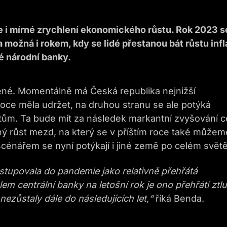
e i mírné zrychlení ekonomického růstu. Rok 2023 s
možná i rokem, kdy se lidé přestanou bát růstu infl
é národní banky.
ené. Momentálně má Česká republika nejnižší
roce měla udržet, na druhou stranu se ale potýká
ntům. Ta bude mít za následek markantní zvyšování c
ý růst mezd, na který se v příštím roce také můžem
cénářem se nyní potýkají i jiné země po celém světě
stupovala do pandemie jako relativně přehřátá
lem centrální banky na letošní rok je ono přehřátí ztlu
 nezůstaly dále do následujících let,“
říká Benda.