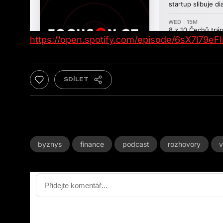
https://open.spotify.com/episode/6sX7l79
byznys
finance
podcast
rozhovory
v