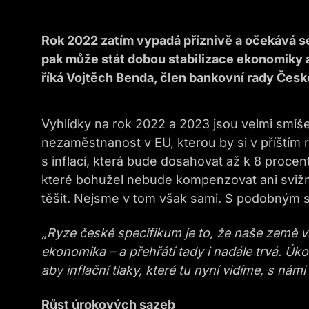
Rok 2022 zatím vypadá příznivě a očekává s
pak může stát dobou stabilizace ekonomiky a 
říká Vojtěch Benda, člen bankovní rady Česk
Vyhlídky na rok 2022 a 2023 jsou velmi smíš
nezaměstnanost v EU, kterou by si v příštím 
s inflací, která bude dosahovat až k 8 proce
které bohužel nebude kompenzovat ani svižn
těšit. Nejsme v tom však sami. S podobným s
„Ryze české specifikum je to, že naše země v
ekonomika – a přehřátí tady i nadále trvá. Úko
aby inflační tlaky, které tu nyní vidíme, s námi
Růst úrokových sazeb