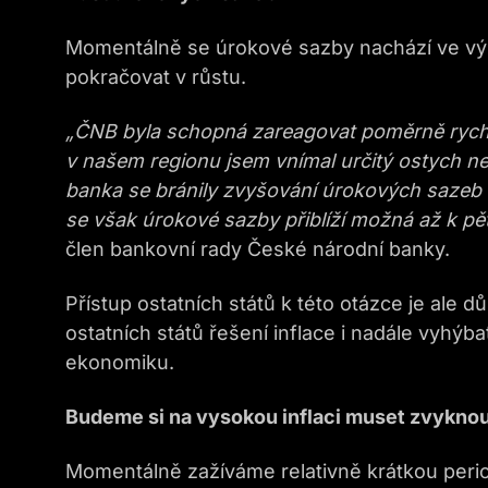
Momentálně se úrokové sazby nachází ve výš
pokračovat v růstu.
„ČNB byla schopná zareagovat poměrně rychle
v našem regionu jsem vnímal určitý ostych ne
banka se bránily zvyšování úrokových sazeb 
se však úrokové sazby přiblíží možná až k pět
člen bankovní rady České národní banky.
Přístup ostatních států k této otázce je ale d
ostatních států řešení inflace i nadále vyhýbat, 
ekonomiku.
Budeme si na vysokou inflaci muset zvykno
Momentálně zažíváme relativně krátkou perio