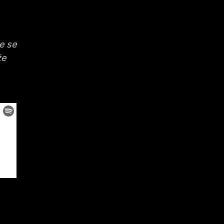
e se
že