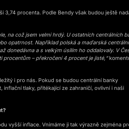
i 3,74 procenta. Podle Bendy však budou ještě nad
, na což jsem velmi hrdý. U ostatních centrálních b
bo opatrnost. Například polská a maďarská centrální
až donedávna a s velkým úsilím ho oddalovaly. V Če
i procentům – překročení 4 procent je jisté,“
koment
ůležitý i pro nás. Pokud se budou centrální banky
inflační tlaky, přitékající ze zahraničí, ovlivní i naši
ut?
du vyšší inflace. Vnímáme ji tak výrazně zejména pr