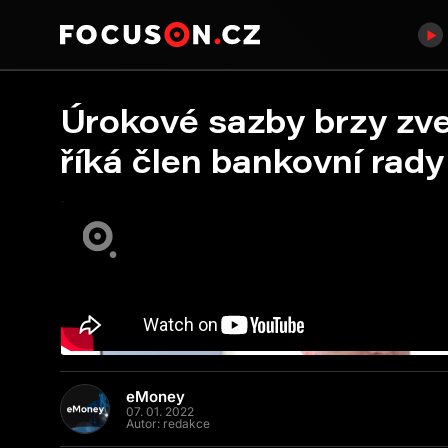
Úrokové sazby brzy zv
říká člen bankovní rad
eMoney
07. 01. 2022
Autor:
redakce