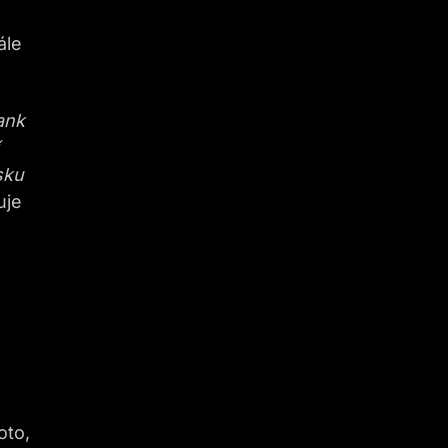
ále
ank
sku
uje
oto,