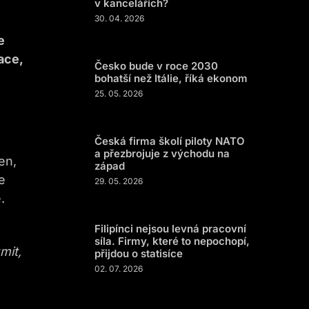
v kancelářích?
30. 04. 2026
e
ace,
Česko bude v roce 2030
bohatší než Itálie, říká ekonom
25. 05. 2026
Česká firma školí piloty NATO
a přezbrojuje z východu na
en,
západ
e
29. 05. 2026
.
Filipínci nejsou levná pracovní
síla. Firmy, které to nepochopí,
mit,
přijdou o statisíce
02. 07. 2026