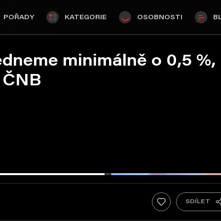
POŘADY
KATEGORIE
OSOBNOSTI
B
edneme minimálně o 0,5 %,
y ČNB