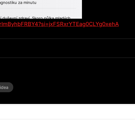
eFIrlmByhbFRBY4?si=jxFSRxrYTEag0CLYg0xehA
idea