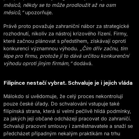
měsíců, někdy se to může prodloužit až na osm
měsíců,“
upozorňuje.
Právě proto považuje zahraniční nábor za strategické
rozhodnutí, nikoliv za nástroj krizového řízení. Firmy,
které začnou plánovat s předstihem, získávají oproti
konkurenci významnou výhodu.
„Čím dřív začnu, tím
lépe pro firmu, protože jí to dává určitou konkurenční
výhodu oproti jiným firmám,“
dodává.
Filipínce nestačí vybrat. Schvaluje je i jejich vláda
Málokdo si uvědomuje, že celý proces nekontrolují
pouze české úřady. Do schvalování vstupuje také
filipínská strana, která si velmi pečlivě hlídá podmínky,
za jakých její občané odcházejí pracovat do zahraničí.
Schvalují pracovní smlouvy i zaměstnavatele a snaží se
předcházet případným nekalým praktikám na trhu