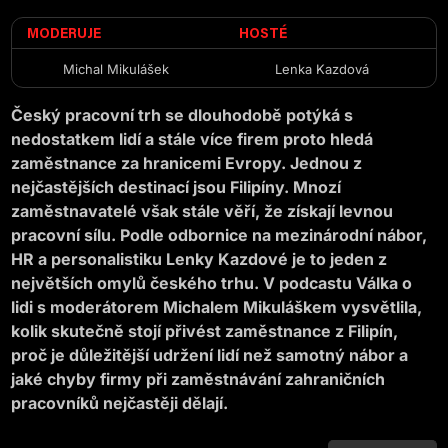
MODERUJE
HOSTÉ
Michal Mikulášek
Lenka Kazdová
Český pracovní trh se dlouhodobě potýká s
nedostatkem lidí a stále více firem proto hledá
zaměstnance za hranicemi Evropy. Jednou z
nejčastějších destinací jsou Filipíny. Mnozí
zaměstnavatelé však stále věří, že získají levnou
pracovní sílu. Podle odbornice na mezinárodní nábor,
HR a personalistiku Lenky Kazdové je to jeden z
největších omylů českého trhu. V podcastu Válka o
lidi s moderátorem Michalem Mikuláškem vysvětlila,
kolik skutečně stojí přivést zaměstnance z Filipín,
proč je důležitější udržení lidí než samotný nábor a
jaké chyby firmy při zaměstnávání zahraničních
pracovníků nejčastěji dělají.