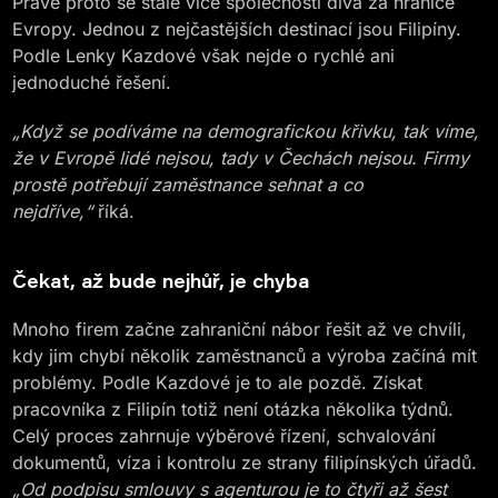
Právě proto se stále více společností dívá za hranice
Evropy. Jednou z nejčastějších destinací jsou Filipíny.
Podle Lenky Kazdové však nejde o rychlé ani
jednoduché řešení.
„Když se podíváme na demografickou křivku, tak víme,
že v Evropě lidé nejsou, tady v Čechách nejsou. Firmy
prostě potřebují zaměstnance sehnat a co
nejdříve,“
říká.
Čekat, až bude nejhůř, je chyba
Mnoho firem začne zahraniční nábor řešit až ve chvíli,
kdy jim chybí několik zaměstnanců a výroba začíná mít
problémy. Podle Kazdové je to ale pozdě. Získat
pracovníka z Filipín totiž není otázka několika týdnů.
Celý proces zahrnuje výběrové řízení, schvalování
dokumentů, víza i kontrolu ze strany filipínských úřadů.
„Od podpisu smlouvy s agenturou je to čtyři až šest