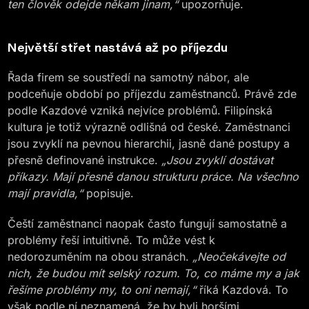
ten člověk odejde někam jinam,“
upozorňuje.
Největší střet nastává až po příjezdu
Řada firem se soustředí na samotný nábor, ale
podceňuje období po příjezdu zaměstnanců. Právě zde
podle Kazdové vzniká nejvíce problémů. Filipínská
kultura je totiž výrazně odlišná od české. Zaměstnanci
jsou zvyklí na pevnou hierarchii, jasně dané postupy a
přesně definované instrukce.
„Jsou zvyklí dostávat
příkazy. Mají přesně danou strukturu práce. Na všechno
mají pravidla,“
popisuje.
Čeští zaměstnanci naopak často fungují samostatně a
problémy řeší intuitivně. To může vést k
nedorozuměním na obou stranách.
„Neočekávejte od
nich, že budou mít selský rozum. To, co máme my a jak
řešíme problémy my, to oni nemají,“
říká Kazdová. To
však podle ní neznamená, že by byli horšími