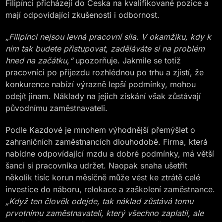
Filipínci přicházejí do Česka na kvalifikované pozice a
mají odpovídající zkušenosti i odbornost.
„Filipínci nejsou levná pracovní síla. V okamžiku, kdy k
nim tak budete přistupovat, zaděláváte si na problém
hned na začátku,“
upozorňuje. Jakmile se totiž
pracovníci po příjezdu rozhlédnou po trhu a zjistí, že
konkurence nabízí výrazně lepší podmínky, mohou
odejít jinam. Náklady na jejich získání však zůstávají
původnímu zaměstnavateli.
Podle Kazdové je mnohem výhodnější přemýšlet o
zahraničních zaměstnancích dlouhodobě. Firma, která
nabídne odpovídající mzdu a dobré podmínky, má větší
šanci si pracovníka udržet. Naopak snaha ušetřit
několik tisíc korun měsíčně může vést ke ztrátě celé
investice do náboru, relokace a zaškolení zaměstnance.
„Když ten člověk odejde, tak náklad zůstává tomu
prvotnímu zaměstnavateli, který všechno zaplatil, ale