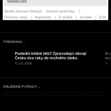
TRENDING
Poslední klidné léto? Zpravodajci dávají
Svě
Česku dva roky do možného útoku
nej
12. 03. 2026
14. 
OBLÍBENÉ POŘADY