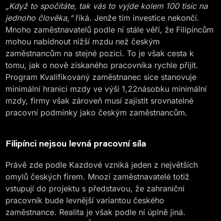
„Když to spočítáte, tak vás to vyjde kolem 100 tisíc na
jednoho člověka,“
říká. Jenže tím investice nekončí.
Mnoho zaměstnavatelů podle ní stále věří, že Filipíncům
mohou nabídnout nižší mzdu než českým
zaměstnancům na stejné pozici. To je však cesta k
tomu, jak o nově získaného pracovníka rychle přijít.
Program Kvalifikovaný zaměstnanec sice stanovuje
minimální hranici mzdy ve výši 1,22násobku minimální
mzdy, firmy však zároveň musí zajistit srovnatelné
pracovní podmínky jako českým zaměstnancům.
Filipínci nejsou levná pracovní síla
Právě zde podle Kazdové vzniká jeden z největších
omylů českých firem. Mnozí zaměstnavatelé totiž
vstupují do projektu s představou, že zahraniční
pracovník bude levnější variantou českého
zaměstnance. Realita je však podle ní úplně jiná.