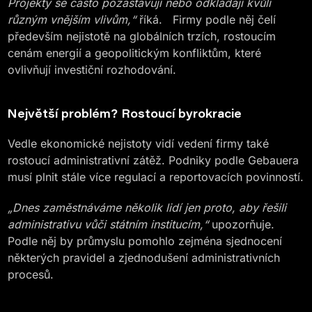
Projekty se často pozastavují nebo odkládají kvůli
různým vnějším vlivům,“
říká. Firmy podle něj čelí
především nejistotě na globálních trzích, rostoucím
cenám energií a geopolitickým konfliktům, které
ovlivňují investiční rozhodování.
Největší problém? Rostoucí byrokracie
Vedle ekonomické nejistoty vidí vedení firmy také
rostoucí administrativní zátěž. Podniky podle Gebauera
musí plnit stále více regulací a reportovacích povinností.
„Dnes zaměstnáváme několik lidí jen proto, aby řešili
administrativu vůči státním institucím,“
upozorňuje.
Podle něj by průmyslu pomohlo zejména sjednocení
některých pravidel a zjednodušení administrativních
procesů.