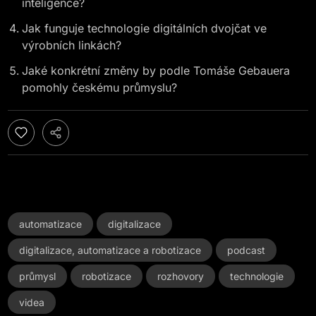
inteligence?
Jak funguje technologie digitálních dvojčat ve
výrobních linkách?
Jaké konkrétní změny by podle Tomáše Gebauera
pomohly českému průmyslu?
automatizace
digitalizace
digitalizace, automatizace a robotizace
podcast
průmysl
robotizace
rozhovory
technologie
videa