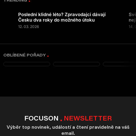
TRENDING
Poslední klidné léto? Zpravodajci dávají
Svě
Česku dva roky do možného útoku
nej
12. 03. 2026
14. 
OBLÍBENÉ POŘADY
FOCUSON
NEWSLETTER
Výběr top novinek, událostí a čtení pravidelně na váš
email.