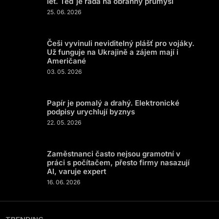
let. Teď je řada na obranný průmysl
25. 06. 2026
Češi vyvinuli neviditelný plášť pro vojáky.
Už funguje na Ukrajině a zájem mají i
Američané
03. 05. 2026
Papír je pomalý a drahý. Elektronické
podpisy urychlují byznys
22. 05. 2026
Zaměstnanci často nejsou gramotní v
práci s počítačem, přesto firmy nasazují
AI, varuje expert
16. 06. 2026