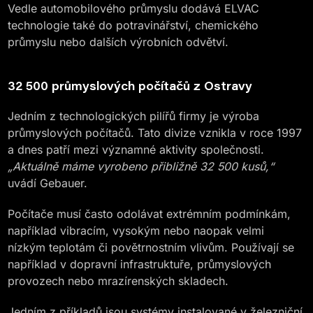
Vedle automobilového průmyslu dodává ELVAC
technologie také do potravinářství, chemického
průmyslu nebo dalších výrobních odvětví.
32 500 průmyslových počítačů z Ostravy
Jedním z technologických pilířů firmy je výroba
průmyslových počítačů. Tato divize vznikla v roce 1997
a dnes patří mezi významné aktivity společnosti.
„Aktuálně máme vyrobeno přibližně 32 500 kusů,“
uvádí Gebauer.
Počítače musí často odolávat extrémním podmínkám,
například vibracím, vysokým nebo naopak velmi
nízkým teplotám či povětrnostním vlivům. Používají se
například v dopravní infrastruktuře, průmyslových
provozech nebo mrazírenských skladech.
Jedním z příkladů jsou systémy instalované v železniční