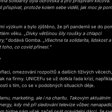
na solidarity byla obrovská a pro přispívání klíčová.
li přispívat, protože kolem sebe viděli, jak moc je po
i výzkum a bylo zjištěno, že při pandemii se do po
 útlém věku.
„Dívky většinou šily roušky a chlapci
ry,“
dodává Gomba.
„Všechna ta solidarita, lidskost a
 toho, co covid přinesl.“
?
inflaci, omezování rozpočtů a dalších tíživých věcech
k na firmy. UNICEFu se už dotkla řada krizí, napříkl
nosti s tím, co se v podobných situacích děje.
lamu, marketing, ale i na charitu. Takovým aktuálním
ergy, kdy mě při sledování televize vůbec nenapadlo
m týdne nám však začali psát pravidelní dárci, že sv