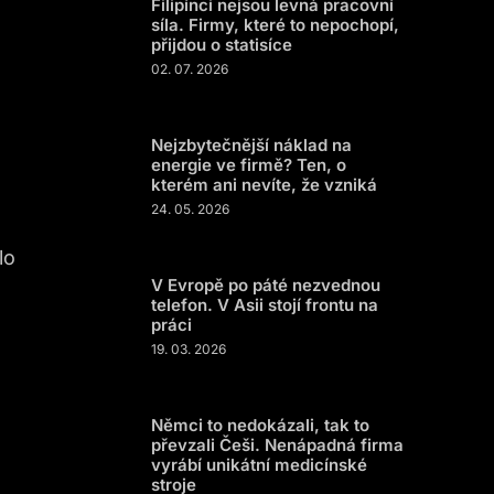
Filipínci nejsou levná pracovní
síla. Firmy, které to nepochopí,
přijdou o statisíce
02. 07. 2026
Nejzbytečnější náklad na
energie ve firmě? Ten, o
kterém ani nevíte, že vzniká
24. 05. 2026
lo
V Evropě po páté nezvednou
telefon. V Asii stojí frontu na
práci
19. 03. 2026
Němci to nedokázali, tak to
převzali Češi. Nenápadná firma
vyrábí unikátní medicínské
stroje