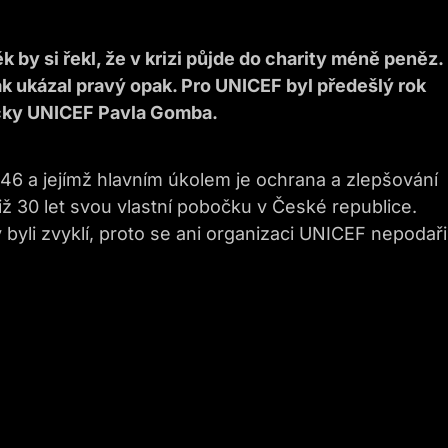
by si řekl, že v krizi půjde do charity méně peněz.
tak ukázal pravý opak. Pro UNICEF byl předešlý rok
očky UNICEF Pavla Gomba.
46 a jejímž hlavním úkolem je ochrana a zlepšování
iž 30 let svou vlastní pobočku v České republice.
 byli zvyklí, proto se ani organizaci UNICEF nepodaři