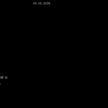
05. 05. 2026
se u
ě