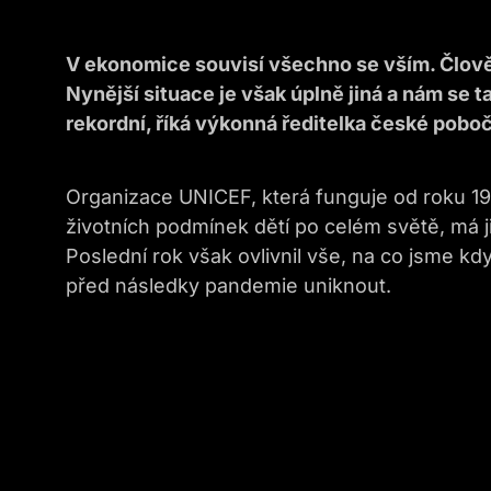
V ekonomice souvisí všechno se vším. Člověk 
Nynější situace je však úplně jiná a nám se 
rekordní, říká výkonná ředitelka české pob
Organizace UNICEF, která funguje od roku 19
životních podmínek dětí po celém světě, má j
Poslední rok však ovlivnil vše, na co jsme kdy
před následky pandemie uniknout.