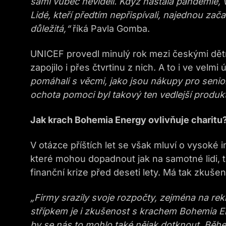
sami vůbec neviděli. Když nastala pandemie, vl
Lidé, kteří předtím nepřispívali, najednou zača
důležitá,“
říká Pavla Gomba.
UNICEF provedl minulý rok mezi českými dětm
zapojilo i přes čtvrtinu z nich. A to i ve velmi
pomáhali s věcmi, jako jsou nákupy pro senio
ochota pomoci byl takový ten vedlejší produkt
Jak krach Bohemia Energy ovlivňuje charitu
V otázce příštích let se však mluví o vysoké 
které mohou dopadnout jak na samotné lidi, ta
finanční krize před deseti lety. Má tak zkuše
„Firmy srazily svoje rozpočty, zejména na rek
střípkem je i zkušenost s krachem Bohemia En
by se nás to mohlo také nějak dotknout. Běhe