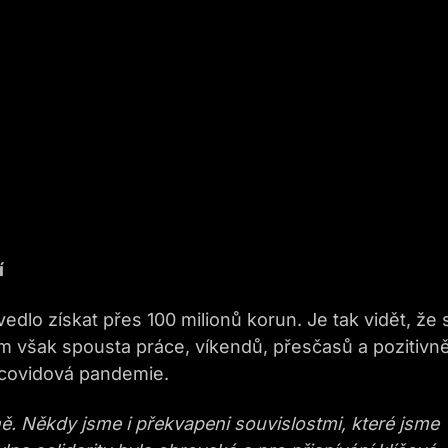
í
dlo získat přes 100 milionů korun. Je tak vidět, že 
 tím však spousta práce, víkendů, přesčasů a pozitivn
 – covidová pandemie.
ivně. Někdy jsme i překvapeni souvislostmi, které jsme