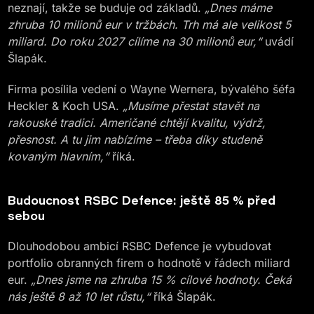
neznají, takže se buduje od základů.
„Dnes máme
zhruba 10 milionů eur v tržbách. Trh má ale velikost 5
miliard. Do roku 2027 cílíme na 30 milionů eur,“
uvádí
Šlapák.
Firma posílila vedení o Wayne Wernera, bývalého šéfa
Heckler & Koch USA.
„Musíme přestat stavět na
rakouské tradici. Američané chtějí kvalitu, výdrž,
přesnost. A tu jim nabízíme – třeba díky studeně
kovaným hlavním,“
říká.
Budoucnost RSBC Defence: ještě 85 % před
sebou
Dlouhodobou ambicí RSBC Defence je vybudovat
portfolio obranných firem o hodnotě v řádech miliard
eur.
„Dnes jsme na zhruba 15 % cílové hodnoty. Čeká
nás ještě 8 až 10 let růstu,“
říká Šlapák.