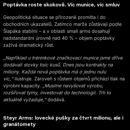
Poptávka roste skokově. Víc munice, víc smluv
Geopolitická situace se přirozeně promítla i do
obchodních ukazatelů. Zatímco marže zůstávají podle
Šlapáka stabilní – a v oblasti small arms dosahují
nadstandardní úrovně nad 40 % – objem poptávky
zažívá dramatický růst.
„Například u tréninkové značkovací munice jsme dříve
dodávali stovky tisíc kusů. Dnes jsou kontrakty na
miliony. Každá nová poptávka má o jednu nulu
víc,“
ilustruje. Zároveň s růstem objemů přichází tlak na
výrobní kapacity.
„Musíme navyšovat výrobu,
rozšiřovat týmy, investovat do technologií. Trh to
aktuálně vyžaduje,“
dodává.
Steyr Arms: lovecké pušky za čtvrt milionu, ale i
granátomety