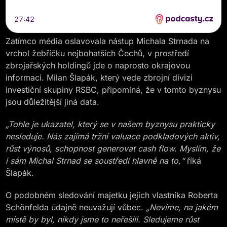
Zatímco média oslavovala nástup Michala Strnada na
vrchol žebříčku nejbohatších Čechů, v prostředí
zbrojařských holdingů jde o naprosto okrajovou
informaci. Milan Šlapák, který vede zbrojní divizi
investiční skupiny RSBC, připomíná, že v tomto byznysu
jsou důležitější jiná data.
„Tohle je ukazatel, který se v našem byznysu prakticky
nesleduje. Nás zajímá tržní valuace podkladových aktiv,
růst výnosů, schopnost generovat cash flow. Myslím, že
i sám Michal Strnad se soustředí hlavně na to,“
říká
Šlapák.
O podobném sledování majetku jejich vlastníka Roberta
Schönfelda údajně neuvažují vůbec.
„Nevíme, na jakém
místě by byl, nikdy jsme to neřešili. Sledujeme růst