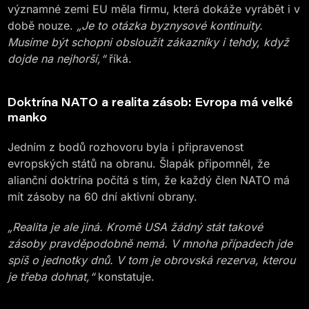
významné zemi EU měla firmu, která dokáže vyrábět i v
době nouze.
„Je to otázka byznysové kontinuity.
Musíme být schopni obsloužit zákazníky i tehdy, když
dojde na nejhorší,“
říká.
Doktrína NATO a realita zásob: Evropa má velké
manko
Jedním z bodů rozhovoru byla i připravenost
evropských států na obranu. Šlapák připomněl, že
alianční doktrína počítá s tím, že každý člen NATO má
mít zásoby na 60 dní aktivní obrany.
„Realita je ale jiná. Kromě USA žádný stát takové
zásoby pravděpodobně nemá. V mnoha případech jde
spíš o jednotky dnů. V tom je obrovská rezerva, kterou
je třeba dohnat,“
konstatuje.