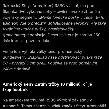
Rakouský Steyr Arms, který RSBC vlastní, má podle
Šlapáka dvě výkonné nohy – civilní lovecké zbraně a
vojenský segment.
„Máme lovecké pušky v ceně i 9–10
tisíc eur. Jde o precizní, sofistikované výrobky. Ale také
vyrábíme útočné pušky, odstřelovačky,
granátomety,“
popisuje. Deset tisíc eur je zhruba 250
tisíc korun – pozn. redakce.
Firma loni vyhrála velký tendr pro německý
Bundeswehr.
„Například naše odstřelovací puška ráže
50 – prorazí 5 cm oceli. Používá se proti obrněným
cílům,“
dodává.
Americký sen? Zatím tržby 10 milionů, cíl je
trojnásobek
Na americkém trhu má RSBC výrobní základnu v
Alabamě. Tamní zákazníci však značku Steyr Arms příliš