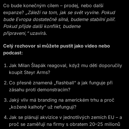
Co bude konečným cílem – prodej, nebo další
expanze?
„Záleží na tom, jak se svět vyvine. Pokud
bude Evropa dostatečně silná, budeme stabilní pilíř.
Pokud přijde další konflikt, budeme
připraveni,“
uzavírá.
Celý rozhovor si můžete pustit jako video nebo
podcast:
Jak Milan Šlapák reagoval, když mu děti doporučily
koupit Steyr Arms?
Co přesně znamená „flashball“ a jak funguje při
zásahu proti demonstracím?
Jaký vliv má branding na americkém trhu a proč
„kožené kalhoty“ už nefungují?
Jak se plánují akvizice v jednotlivých zemích EU – a
proč se zaměřují na firmy s obratem 20–25 milionů