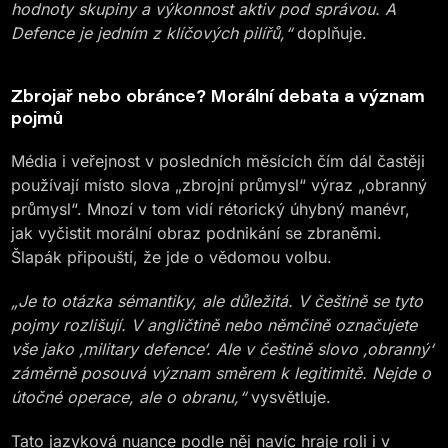
hodnoty skupiny a výkonnost aktiv pod správou. A
Defence je jedním z klíčových pilířů,“
doplňuje.
Zbrojař nebo obránce? Morální debata a význam
pojmů
Média i veřejnost v posledních měsících čím dál častěji
používají místo slova „zbrojní průmysl“ výraz „obranný
průmysl“. Mnozí v tom vidí rétorický úhybný manévr,
jak vyčistit morální obraz podnikání se zbraněmi.
Šlapák připouští, že jde o vědomou volbu.
„Je to otázka sémantiky, ale důležitá. V češtině se tyto
pojmy rozlišují. V angličtině nebo němčině označujete
vše jako ‚military defence‘. Ale v češtině slovo ‚obranný‘
záměrně posouvá význam směrem k legitimitě. Nejde o
útočné operace, ale o obranu,“
vysvětluje.
Tato jazyková nuance podle něj navíc hraje roli i v