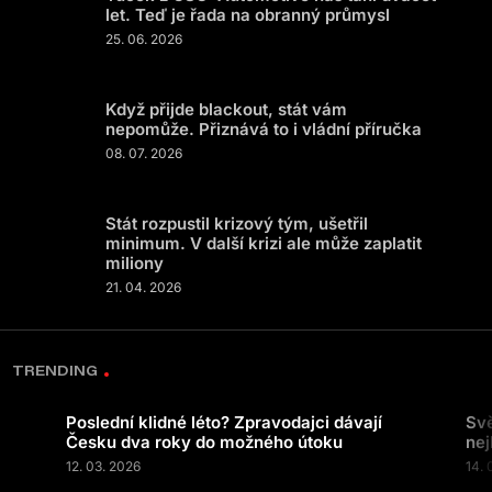
let. Teď je řada na obranný průmysl
25. 06. 2026
Když přijde blackout, stát vám
nepomůže. Přiznává to i vládní příručka
08. 07. 2026
Stát rozpustil krizový tým, ušetřil
minimum. V další krizi ale může zaplatit
miliony
21. 04. 2026
TRENDING
Poslední klidné léto? Zpravodajci dávají
Svě
Česku dva roky do možného útoku
nej
12. 03. 2026
14. 