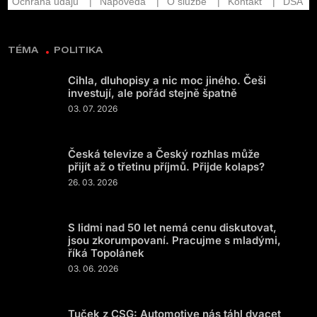
TÉMA
POLITIKA
Cihla, dluhopisy a nic moc jiného. Češi
investují, ale pořád stejně špatně
03. 07. 2026
Česká televize a Český rozhlas může
přijít až o třetinu příjmů. Přijde kolaps?
26. 03. 2026
S lidmi nad 50 let nemá cenu diskutovat,
jsou zkorumpovaní. Pracujme s mladými,
říká Topolánek
03. 06. 2026
Tuček z CSG: Automotive nás táhl dvacet