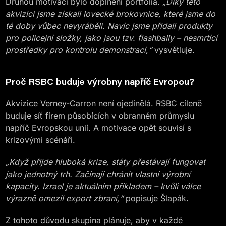
Druhou motivací bylo doplnění portfolia.
„Díky této
akvizici jsme získali lovecké brokovnice, které jsme do
té doby vůbec nevyráběli. Navíc jsme přidali produkty
pro policejní složky, jako jsou tzv. flashbally – nesmrtící
prostředky pro kontrolu demonstrací,“
vysvětluje.
Proč RSBC buduje výrobny napříč Evropou?
Akvizice Verney-Carron není ojedinělá. RSBC cíleně
buduje síť firem působících v obranném průmyslu
napříč Evropskou unií. A motivace opět souvisí s
krizovými scénáři.
„Když přijde hluboká krize, státy přestávají fungovat
jako jednotný trh. Začínají chránit vlastní výrobní
kapacity. Izrael je aktuálním příkladem – kvůli válce
výrazně omezil export zbraní,“
popisuje Šlapák.
Z tohoto důvodu skupina plánuje, aby v každé