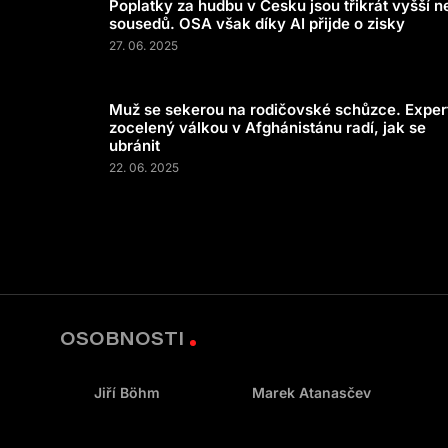
Poplatky za hudbu v Česku jsou třikrát vyšší n
sousedů. OSA však díky AI přijde o zisky
27. 06. 2025
Muž se sekerou na rodičovské schůzce. Exper
zocelený válkou v Afghánistánu radí, jak se
ubránit
22. 06. 2025
OSOBNOSTI
Jiří Böhm
Marek Atanasčev