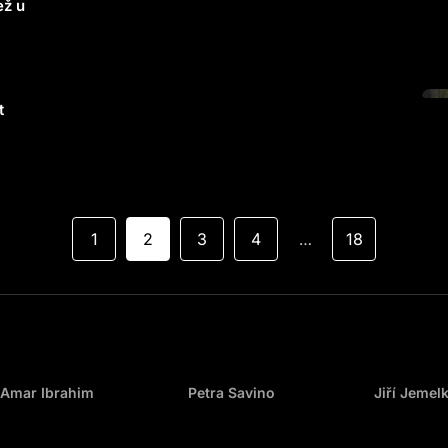
ež u
t
1
2
3
4
18
…
Amar Ibrahim
Petra Savino
Jiří Jemel