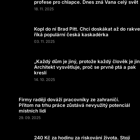
profese pro chlapce. Dnes zná Vana celý svět
18. 11. 2025
Kopl do ní Brad Pitt. Chci doskákat až do rakve
říká populární česká kaskadérka
03. 11. 2025
„Každý dům je jiný, protože každý člověk je jin
Architekt vysvětluje, proč se prvně ptá a pak
kreslí
14. 10. 2025
Firmy raději dováží pracovníky ze zahraničí.
Přitom na trhu práce zůstává nevyužitý potenciál
místních lidí
29. 09. 2025
240 Kč za hodinu za riskování života. Stojí