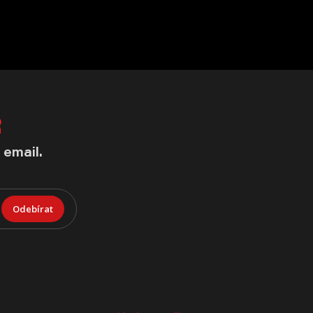
R
 email.
Odebírat