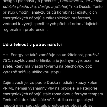
designu plechovky a příchutě.
„Představte si, že AI nám
udělalo plechovku, design a příchuť,“
říká Dušek. Tento
přístup umožnil analýzu tisíců kombinací existujících
energetických nápojů a zákaznických preferencí,
vedoucí k vývoji specifických příchutí odpovídajících
regionálním preferencím.
Udržitelnost v potravinářství
Hell Energy se také zaměřuje na udržitelnost, používá
75% recyklovaného hliníku a je jediným výrobcem na
světě, který má vlastní továrnu na plechovky, což
výrazně snižuje uhlíkovou stopu.
Zajímavostí je, že podle Duška mediální kauzy kolem
PRIME nemají významný vliv na prodeje, a kategorie
energetických nápojů stále roste dvouciferným tempem.
Tento růst dokládá stále větší oblibu energetických
nápojů mezi spotřebiteli, přestože se občas objeví