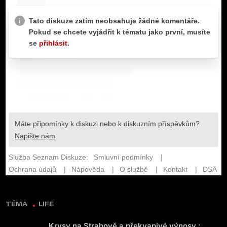
TÉMA
LIFE
Krysy na Strahově a překvapivé výnosy :