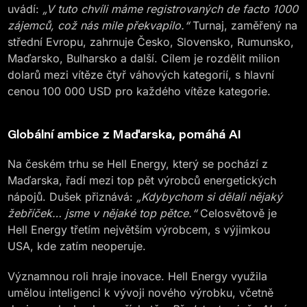
uvádí:
„V tuto chvíli máme registrovaných de facto 1000
zájemců, což nás mile překvapilo.“
Turnaj, zaměřený na
střední Evropu, zahrnuje Česko, Slovensko, Rumunsko,
Maďarsko, Bulharsko a další. Cílem je rozdělit milion
dolarů mezi vítěze čtyř váhových kategorií, s hlavní
cenou 100 000 USD pro každého vítěze kategorie.
Globální ambice z Maďarska, pomáhá AI
Na českém trhu se Hell Energy, který se pochází z
Maďarska, řadí mezi top pět výrobců energetických
nápojů. Dušek přiznává:
„Kdybychom si dělali nějaký
žebříček… jsme v nějaké top pětce.“
Celosvětově je
Hell Energy třetím největším výrobcem, s výjimkou
USA, kde zatím neoperuje.
Významnou roli hraje inovace. Hell Energy využila
umělou inteligenci k vývoji nového výrobku, včetně