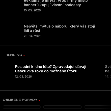
Reklama je mrtvá. Proč firmy místo
bannerů kupují vlastní podcasty
15. 05. 2026
Největší mýtus o náboru, který vás stojí
lidi a růst
28. 04. 2026
TRENDING
Poslední klidné léto? Zpravodajci dávají
Svě
Česku dva roky do možného útoku
nej
12. 03. 2026
14. 
OBLÍBENÉ POŘADY