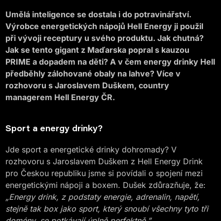
Umělá inteligence se dostala i do potravinářství.
Výrobce energetických nápojů Hell Energy ji použil
při vývoji receptury u svého produktu. Jak chutná?
Jak se tento gigant z Maďarska popral s kauzou
PRIME a dopadem na děti? A v čem energy drinky Hell
předběhly zálohované obaly na lahve? Více v
rozhovoru s Jaroslavem Duškem, country
managerem Hell Energy ČR.
Sport a energy drinky?
Jde sport a energetické drinky dohromady? V
rozhovoru s Jaroslavem Duškem z Hell Energy Drink
pro Českou republiku jsme si povídali o spojení mezi
energetickými nápoji a boxem. Dušek zdůrazňuje, že:
„Energy drink, z podstaty energie, adrenalin, napětí,
stejně tak box jako sport, který snoubí všechny tyto tři
domény, se potkávají úplně perfektně.”