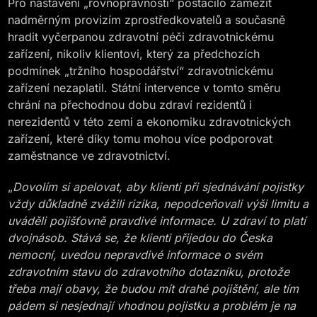
Pro nastavení „rovnoprávnosti“ postačilo zamezit
nadměrným provizím zprostředkovatelů a současně
hradit vyčerpanou zdravotní péči zdravotnickému
zařízení, nikoliv klientovi, který za předchozích
podmínek „tržního hospodářství“ zdravotnickému
zařízení nezaplatil. Státní intervence v tomto směru
chrání na přechodnou dobu zdraví rezidentů i
nerezidentů v této zemi a ekonomiku zdravotnických
zařízení, které díky tomu mohou více podporovat
zaměstnance ve zdravotnictví.
„
Dovolím si apelovat, aby klienti při sjednávání pojistky
vždy důkladně zvážili rizika, nepodceňovali výši limitu a
uváděli pojišťovně pravdivé informace. U zdraví to platí
dvojnásob. Stává se, že klienti přijedou do Česka
nemocní, uvedou nepravdivé informace o svém
zdravotním stavu do zdravotního dotazníku, protože
třeba mají obavy, že budou mít drahé pojištění, ale tím
pádem si nesjednají vhodnou pojistku a problém je na