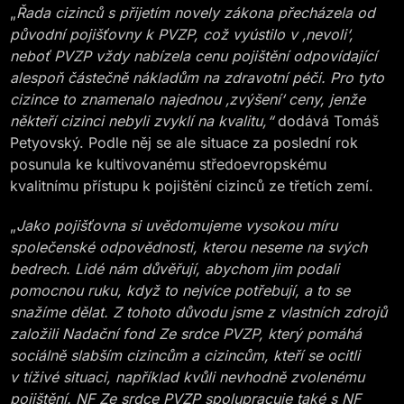
„
Řada cizinců s přijetím novely zákona přecházela od
původní pojišťovny k PVZP, což vyústilo v ‚nevoli‘,
neboť PVZP vždy nabízela cenu pojištění odpovídající
alespoň částečně nákladům na zdravotní péči. Pro tyto
cizince to znamenalo najednou ‚zvýšení‘ ceny, jenže
někteří cizinci nebyli zvyklí na kvalitu,“
dodává Tomáš
Petyovský. Podle něj se ale situace za poslední rok
posunula ke kultivovanému středoevropskému
kvalitnímu přístupu k pojištění cizinců ze třetích zemí.
„
Jako pojišťovna si uvědomujeme vysokou míru
společenské odpovědnosti, kterou neseme na svých
bedrech. Lidé nám důvěřují, abychom jim podali
pomocnou ruku, když to nejvíce potřebují, a to se
snažíme dělat. Z tohoto důvodu jsme z vlastních zdrojů
založili Nadační fond Ze srdce PVZP, který pomáhá
sociálně slabším cizincům a cizincům, kteří se ocitli
v tíživé situaci, například kvůli nevhodně zvolenému
pojištění. NF Ze srdce PVZP spolupracuje také s NF