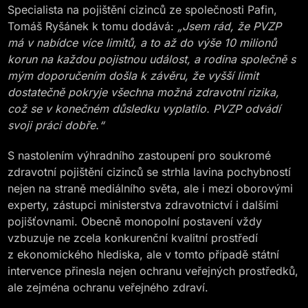
Specialista na pojištění cizinců ze společnosti Pafin,
Tomáš Ryšánek k tomu dodává:
„Jsem rád, že PVZP
má v nabídce více limitů, a to až do výše 10 milionů
korun na každou pojistnou událost, a rodina společně s
mým doporučením došla k závěru, že vyšší limit
dostatečně pokryje všechna možná zdravotní rizika,
což se v konečném důsledku vyplatilo. PVZP odvádí
svoji práci dobře.“
S nastolením výhradního zastoupení pro soukromé
zdravotní pojištění cizinců se strhla lavina pochybností
nejen na straně mediálního světa, ale i mezi oborovými
experty, zástupci ministerstva zdravotnictví i dalšími
pojišťovnami. Obecně monopolní postavení vždy
vzbuzuje ne zcela konkurenční kvalitní prostředí
z ekonomického hlediska, ale v tomto případě státní
intervence přinesla nejen ochranu veřejných prostředků,
ale zejména ochranu veřejného zdraví.