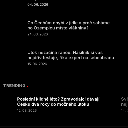
04. 06. 2026
Co Čechům chybí v jídle a proč saháme
po Ozempicu místo vlákniny?
24. 03. 2026
Útok nezačíná ranou. Násilník si vás
nejdřív testuje, říká expert na sebeobranu
15. 06. 2026
TRENDING
Poslední klidné léto? Zpravodajci dávají
Svě
Česku dva roky do možného útoku
nej
12. 03. 2026
14. 