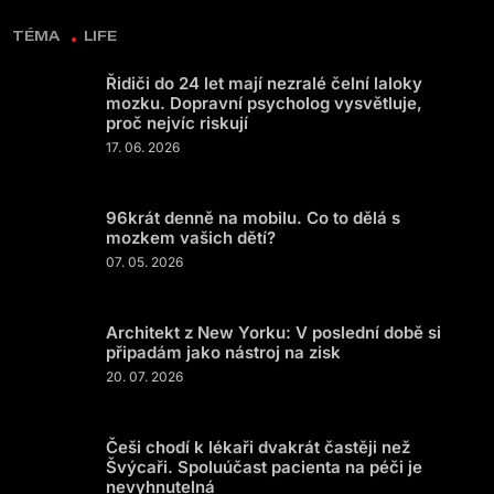
TÉMA
LIFE
Řidiči do 24 let mají nezralé čelní laloky
mozku. Dopravní psycholog vysvětluje,
proč nejvíc riskují
17. 06. 2026
96krát denně na mobilu. Co to dělá s
mozkem vašich dětí?
07. 05. 2026
Architekt z New Yorku: V poslední době si
připadám jako nástroj na zisk
20. 07. 2026
Češi chodí k lékaři dvakrát častěji než
Švýcaři. Spoluúčast pacienta na péči je
nevyhnutelná