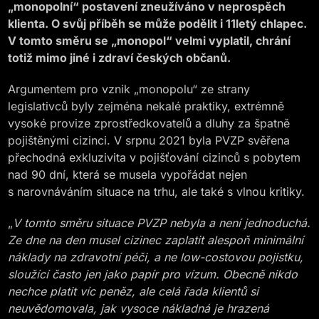
„monopolní“ postavení zneužíváno v neprospěch
klienta. O svůj příběh se může podělit i 11letý chlapec.
V tomto směru se „monopol“ velmi vyplatil, chrání
totiž mimo jiné i zdraví českých občanů.
Argumentem pro vznik „monopolu“ ze strany
legislativců byly zejména nekalé praktiky, extrémně
vysoké provize zprostředkovatelů a dluhy za špatně
pojištěnými cizinci. V srpnu 2021 byla PVZP svěřena
přechodná exkluzivita v pojišťování cizinců s pobytem
nad 90 dní, která se musela vypořádat nejen
s narovnáváním situace na trhu, ale také s vlnou kritiky.
„
V tomto směru situace PVZP nebyla a není jednoduchá.
Ze dne na den musel cizinec zaplatit alespoň minimální
náklady na zdravotní péči, a ne low-costovou pojistku,
sloužící často jen jako papír pro vízum. Obecně nikdo
nechce platit víc peněz, ale celá řada klientů si
neuvědomovala, jak vysoce nákladná je hrazená