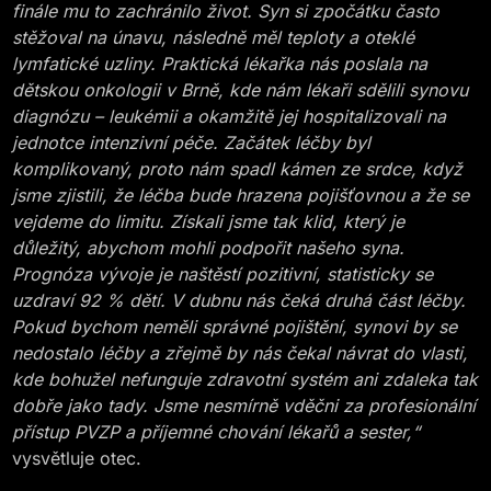
finále mu to zachránilo život. Syn si zpočátku často
stěžoval na únavu, následně měl teploty a oteklé
lymfatické uzliny. Praktická lékařka nás poslala na
dětskou onkologii v Brně, kde nám lékaři sdělili synovu
diagnózu – leukémii a okamžitě jej hospitalizovali na
jednotce intenzivní péče. Začátek léčby byl
komplikovaný, proto nám spadl kámen ze srdce, když
jsme zjistili, že léčba bude hrazena pojišťovnou a že se
vejdeme do limitu. Získali jsme tak klid, který je
důležitý, abychom mohli podpořit našeho syna.
Prognóza vývoje je naštěstí pozitivní, statisticky se
uzdraví 92 % dětí. V dubnu nás čeká druhá část léčby.
Pokud bychom neměli správné pojištění, synovi by se
nedostalo léčby a zřejmě by nás čekal návrat do vlasti,
kde bohužel nefunguje zdravotní systém ani zdaleka tak
dobře jako tady. Jsme nesmírně vděčni za profesionální
přístup PVZP a příjemné chování lékařů a sester,“
vysvětluje otec.