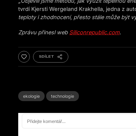
„Objevili jsme metodu, jak využít tepelnou e
tvrdí Kjersti Wergeland Krakhella, jedna z au
teploty i zhodnocení, přesto stále může být v
Zprávu přinesl web
Siliconrepublic.com
.
ekologie
technologie