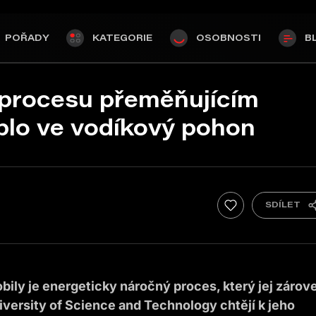
POŘADY
KATEGORIE
OSOBNOSTI
B
a procesu přeměňujícím
plo ve vodíkový pohon
ily je energeticky náročný proces, který jej zárov
versity of Science and Technology chtějí k jeho