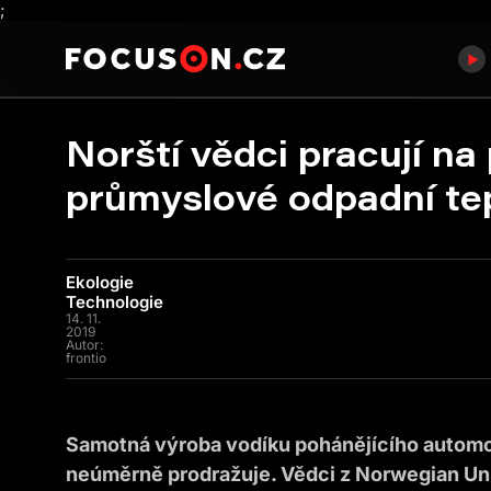
;
Norští vědci pracují n
průmyslové odpadní te
Ekologie
Technologie
14. 11.
2019
Autor:
frontio
Samotná výroba vodíku pohánějícího automob
neúměrně prodražuje. Vědci z Norwegian Uni