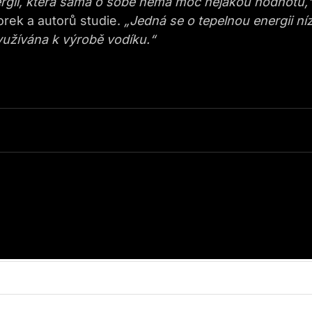
nergii, která sama o sobě nemá moc nějakou hodnotu,
torek a autorů studie.
„Jedná se o tepelnou energii ní
yužívána k výrobě vodíku.“