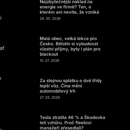
Nejzbytečnější náklad na
energie ve firmě? Ten, o
kterém ani nevíte, že vzniká
i
24. 05. 2026
Malá obec, velká lekce pro
Česko. Bělotín si vybudoval
ať
vlastní příjmy, byty i plán pro
blackout
15. 07. 2026
e
Za stejnou splátku o dvě třídy
lepší vůz. Čína mění
automobilový trh
27. 05. 2026
Tesla ztratila 46 % a Škodovka
letí vzhůru. Proč fleetoví
manažeři přesedlali?