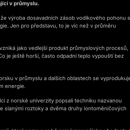
jící v průmyslu.
, že výroba dosavadních zásob vodíkového pohonu s
gie. Jen pro představu, to je víc než v průměru
vzniká jako vedlejší produkt průmyslových procesů, 
o je ještě horší, často odpadní teplo vypouští bez
orsku v průmyslu a dalších oblastech se vyprodukuj
m energie.
ci z norské univerzity popsali techniku nazvanou
e se slanými roztoky a dvěma druhy iontoměničových