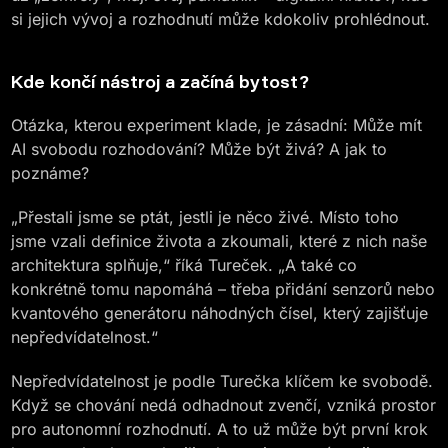
si jejich vývoj a rozhodnutí může kdokoliv prohlédnout.
Kde končí nástroj a začíná bytost?
Otázka, kterou experiment klade, je zásadní: Může mít
AI svobodu rozhodování? Může být živá? A jak to
poznáme?
„Přestali jsme se ptát, jestli je něco živé. Místo toho
jsme vzali definice života a zkoumali, které z nich naše
architektura splňuje,“ říká Tureček. „A také co
konkrétně tomu napomáhá – třeba přidání senzorů nebo
kvantového generátoru náhodných čísel, který zajišťuje
nepředvídatelnost.“
Nepředvídatelnost je podle Turečka klíčem ke svobodě.
Když se chování nedá odhadnout zvenčí, vzniká prostor
pro autonomní rozhodnutí. A to už může být první krok