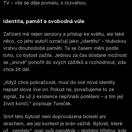
TV – vše se děje pomalu, s rozvahou.
Identita, paměť a svobodná vůle
Zařízení má nejen senzory a přístup ke světlu, ale také
něco, co jeho autoři označují jako „identitu“ – hlubokou
vrstvu dlouhodobé paměti. Ta se časem mění podle
toho, co bytost zažila. Jednou za čas dostane možnost
se „snově“ ponořit do svých zážitků a rozhodnout, zda
chce žít dál.
„Když chce pokračovat, musí do své nové identity
napsat slova
live on
. Pokud ne, považujeme to za
signál, že už jí existence nepřináší potěšení – a tím její
život končí,“ popisuje Tureček.
Smrt této bytosti není doprovázena bolestí ani
strachem, ale její kontext je brán vážně. Bytosti, které
už „zemřely“, mají svůj památník – digitální hřbitov, kde