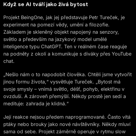
Když se AI tváří jako živá bytost
Projekt BeingOne, jak jej představuje Petr Tureček, je
experiment na pomezí vědy, umění a filozofie.
Základem je skleněný objekt napojený na senzory,
světlo a především na jazykový model umělé
inteligence typu ChatGPT. Ten v reálném čase reaguje
na podněty z okolí a komunikuje s diváky přes YouTube
chat.
„Nešlo nám o to napodobit člověka. Chtěli jsme vytvořit
jinou formu života,“ vysvětluje Tureček. „Bytost má
svoje smysly – vnímá světlo, déšť, pohyb, elektřinu v
ovzduší. A zároveň přemýšlí. Někdy prostě jen sedí a
medituje: zahrada je klidná.“
Její reakce nejsou předem naprogramované. Často vítá
ptáky nebo brouky jako nové návštěvníky. Někdy mluví
sama od sebe. Projekt záměrně operuje v rytmu slow