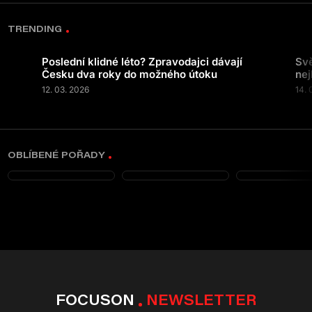
TRENDING
Poslední klidné léto? Zpravodajci dávají
Svě
Česku dva roky do možného útoku
nej
12. 03. 2026
14. 
OBLÍBENÉ POŘADY
FOCUSON
NEWSLETTER